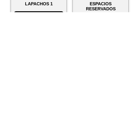
LAPACHOS 1
ESPACIOS
RESERVADOS
ver más...
ver más...
CONSTELACIÓN 5 (De
CONSTELACIÓN 5 -
la serie)
Obras de ROBERTO
VERA