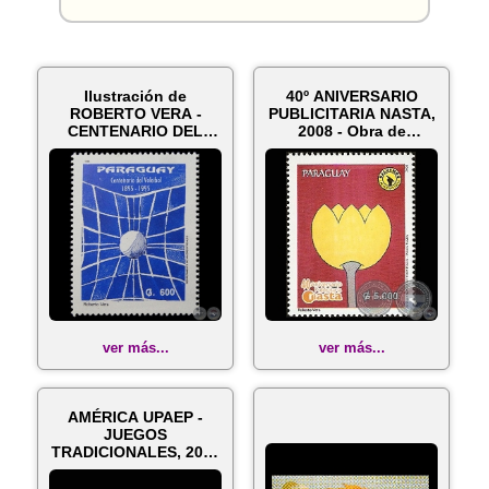
Ilustración de
40º ANIVERSARIO
ROBERTO VERA -
PUBLICITARIA NASTA,
CENTENARIO DEL
2008 - Obra de
VOLEIBOL / 1895-
ROBERTO VERA
1995...
ver más...
ver más...
AMÉRICA UPAEP -
JUEGOS
TRADICIONALES, 2010
- Obras de ROBERTO
VER...