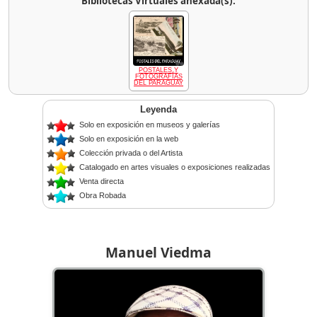
Bibliotecas Virtuales anexada(s):
POSTALES Y
FOTOGRAFÍAS
DEL PARAGUAY
Leyenda
Solo en exposición en museos y galerías
Solo en exposición en la web
Colección privada o del Artista
Catalogado en artes visuales o exposiciones realizadas
Venta directa
Obra Robada
Manuel Viedma