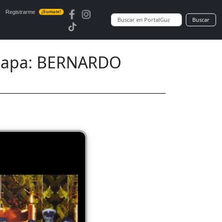
Registrarme
¡Sumate!
Buscar
 tapa: BERNARDO