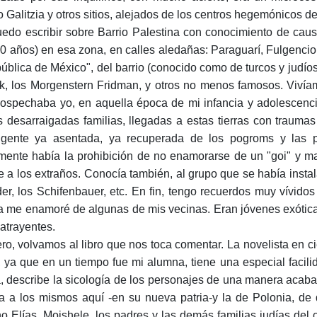
 Galitzia y otros sitios, alejados de los centros hegemónicos de
uedo escribir sobre Barrio Palestina con conocimiento de causa
20 años) en esa zona, en calles aledañas: Paraguarí, Fulgencio
ública de México", del barrio (conocido como de turcos y jud
ik, los Morgenstern Fridman, y otros no menos famosos. Viví
ospechaba yo, en aquella época de mi infancia y adolescenci
s desarraigadas familias, llegadas a estas tierras con trauma
gente ya asentada, ya recuperada de los pogroms y las pe
mente había la prohibición de no enamorarse de un "goi" y mant
te a los extraños. Conocía también, al grupo que se había insta
der, los Schifenbauer, etc. En fin, tengo recuerdos muy vívidos
a me enamoré de algunas de mis vecinas. Eran jóvenes exóticas 
atrayentes.
ero, volvamos al libro que nos toca comentar. La novelista en
, ya que en un tiempo fue mi alumna, tiene una especial facilid
a, describe la sicología de los personajes de una manera acab
a a los mismos aquí -en su nueva patria-y la de Polonia, de
no Elías, Moishele, los padres y las demás familias judías del 