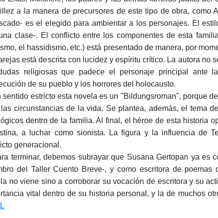
illez a la manera de precursores de este tipo de obra, como A
scado- es el elegido para ambientar a los personajes. El estilo
una clase-. El conflicto entre los componentes de esta familia
ismo, el hassidismo, etc.) está presentado de manera, por momen
arejas está descrita con lucidez y espíritu crítico. La autora no 
dudas religiosas que padece el personaje principal ante la
ecución de su pueblo y los horrores del holocausto.
n sentido estricto esta novela es un "Bildungsroman", porque de
 las circunstancias de la vida. Se plantea, además, el tema 
ógicos dentro de la familia. Al final, el héroe de esta historia o
stina, a luchar como sionista. La figura y la influencia de 
licto generacional.
ara terminar, debemos subrayar que Susana Gertopan ya es co
bro del Taller Cuento Breve-, y como escritora de poemas d
la no viene sino a corroborar su vocación de escritora y su act
rtancia vital dentro de su historia personal, y la de muchos otro
L