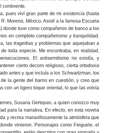
l continente.
, pues viví gran parte de mi existencia (hasta
 R. Moreno, México. Asistí a la famosa Escuela
íos) donde tuve como compañeros de banco a los
amos en completo compañerismo y tranquilidad.
a, las tragedias y problemas que aquejaban a
s de toda especie. Me encontraba, en realidad,
rsecuciones. El antisemitismo no existía, y
ener cierto decoro religioso, cierta ortodoxia
lado antes y que incluía a los Schwartzman, los
 de la gente del barrio en cuestión, y creo que
con un ligero toque oriental, lo que las volvía
 ciernes, Susana Gertopan, a quien conozco muy
ad para la narrativa. En efecto, en esta novela
ada y recrea maravillosamente la atmósfera que
 donde vinieron. Personajes como Feiguele, el
conventillo, están descritos con gran simpatía y