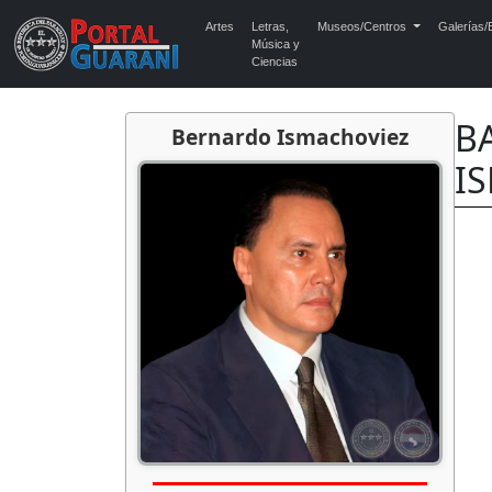
Artes
Letras,
Museos/Centros
Galerías/E
Música y
Ciencias
BA
Bernardo Ismachoviez
I