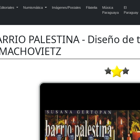
ditoriales
Numismática
Imágenes/Postales
Filatelia
Música
El
Paraguaya
Paraguay
RRIO PALESTINA - Diseño de
SMACHOVIETZ