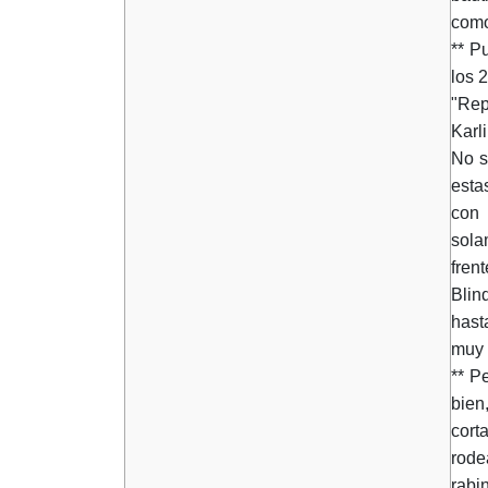
como
** P
los 
"Rep
Karl
No s
esta
con 
sola
fren
Blin
hast
muy 
** P
bien
cort
rode
rabi