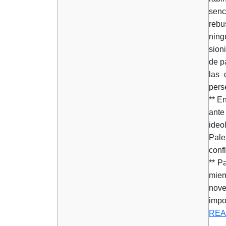
senc
rebu
ning
sion
de p
las 
pers
** E
ante
ideol
Pale
conf
** P
miem
nove
impo
REA