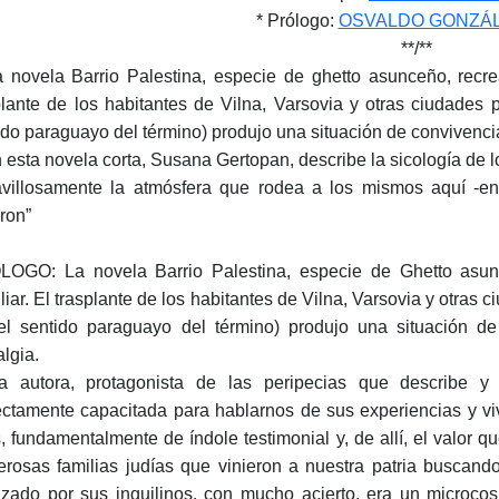
* Prólogo:
OSVALDO GONZÁL
**/**
a novela Barrio Palestina, especie de ghetto asunceño, recr
plante de los habitantes de Vilna, Varsovia y otras ciudades po
ido paraguayo del término) produjo una situación de convivenc
n esta novela corta, Susana Gertopan, describe la sicología de
villosamente la atmósfera que rodea a los mismos aquí -en
eron”
OGO: La novela Barrio Palestina, especie de Ghetto asun
iar. El trasplante de los habitantes de Vilna, Varsovia y otras ci
el sentido paraguayo del término) produjo una situación 
algia.
a autora, protagonista de las peripecias que describe y 
ectamente capacitada para hablarnos de sus experiencias y v
, fundamentalmente de índole testimonial y, de allí, el valor q
rosas familias judías que vinieron a nuestra patria buscando
izado por sus inquilinos, con mucho acierto, era un microcos