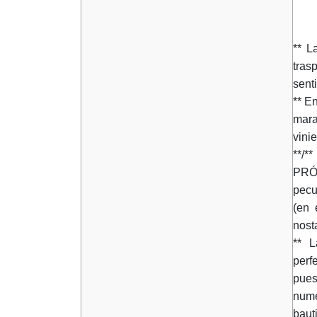
** L
tras
sent
** E
mara
vini
**/**
PRÓL
pecul
(en 
nost
** L
perf
pues
nume
baut