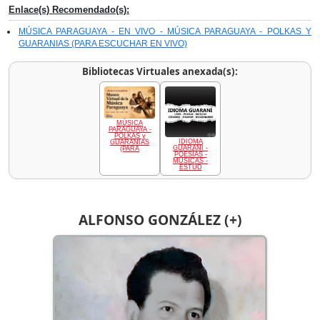
Enlace(s) Recomendado(s):
MÚSICA PARAGUAYA - EN VIVO - MÚSICA PARAGUAYA - POLKAS Y
GUARANIAS (PARA ESCUCHAR EN VIVO)
Bibliotecas Virtuales anexada(s):
MÚSICA
PARAGUAYA -
POLKAS y
IDIOMA
GUARANIAS
GUARANÍ -
(PARA
POESÍAS -
MÚSICAS -
ESTUD
ALFONSO GONZÁLEZ (+)