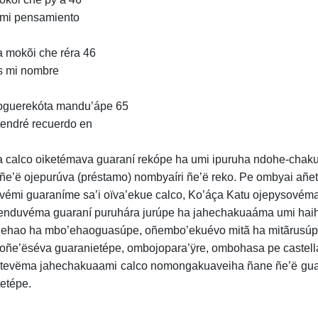
mi pensamiento
 mokõi che réra 46
s mi nombre
guerekóta mandu’ápe 65
tendré recuerdo en
 calco oiketémava guaraní rekópe ha umi ipuruha ndohe-chak
ñe’ë ojepurúva (préstamo) nombyaíri ñe’ë reko. Pe ombyai añet
émi guaraníme sa’i oïva’ekue calco, Ko’áça Katu ojepysovéma 
nduvéma guaraní puruhára jurúpe ha jahechakuaáma umi hai
ehao ha mbo’ehaoguasúpe, oñembo’ekuévo mitã ha mitãrusúpe
oñe’ëséva guaranietépe, ombojopara’ÿre, ombohasa pe castell
tevëma jahechakuaami calco nomongakuaveiha ñane ñe’ë guara
etépe.