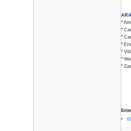
ARA
* Am
* Ca
* Ca
* En
* Vi
* Wa
* Za
Enla
ID