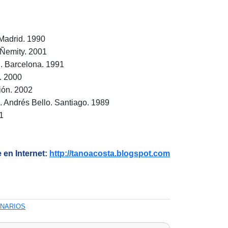
 Madrid. 1990
 Ñemity. 2001
l. Barcelona. 1991
. 2000
ción. 2002
 Andrés Bello. Santiago. 1989
1
 en Internet:
http://tanoacosta.blogspot.com
ONARIOS