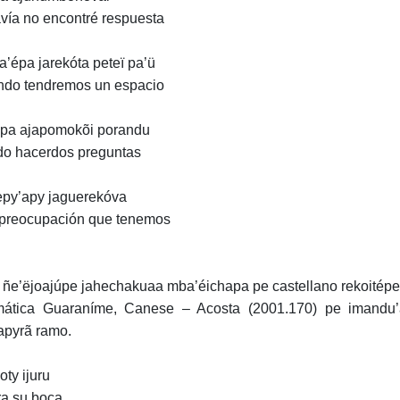
vía no encontré respuesta
a’épa jarekóta peteï pa’ü
do tendremos un espacio
úpa ajapomokõi porandu
o hacerdos preguntas
epy’apy jaguerekóva
preocupación que tenemos
 ñe’ëjoajúpe jahechakuaa mba’éichapa pe castellano rekoité
ática Guaraníme, Canese – Acosta (2001.170) pe imandu’á
apyrã ramo.
ty ijuru
ra su boca