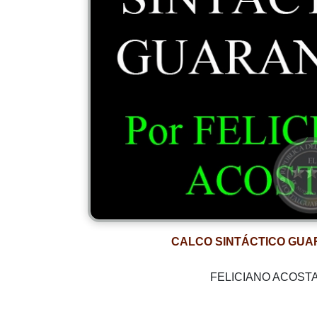
CALCO SINTÁCTICO GUA
FELICIANO ACOST