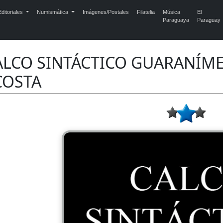
ditoriales
Numismática
Imágenes/Postales
Filatelia
Música
El
Paraguaya
Paraguay
ALCO SINTÁCTICO GUARANÍME,
COSTA