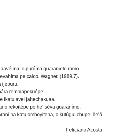
uaavéima, oipurúma guaraniete ramo.
evahíma pe calco. Wagner. (1989.7).
ijepuru.
hára rembiapokuépe.
 ikatu avei jahechakuaa.
ano rekoitépe pe he’iséva guaraníme.
ní ha katu omboyiteha, oikutúgui chupe iñe’ã
Feliciano Acosta