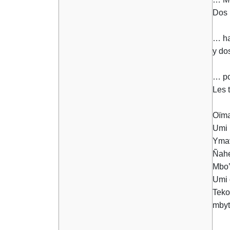
Dos 
… ha
y do
… po
Les 
Oïma
Umi 
Ymav
Ñahe
Mbo’
Umi 
Teko
mbyt