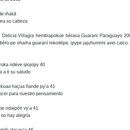
te iñakã
ea su cabeza
 Delicia Villagra hembiapokue hérava Guarani Paraguayo 2002
éro-pe ohaiha guaraní rekoitépe, ipype jajuhumimi avei calco.
uka ndéve ipojopy 40
a a ti su saludo
kuaa haçua ñande py’a 41
cer para nuestro pensamiento
e ndaipóri vy’a 41
 no hay alegría
kõi che py’a 46