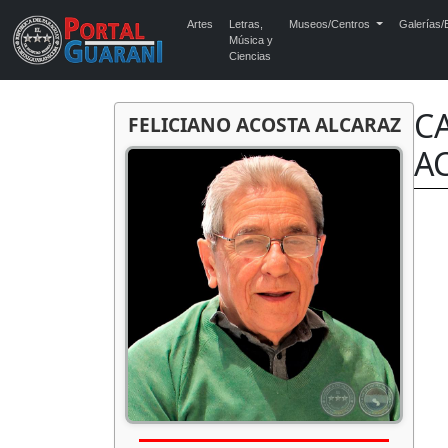
Artes
Letras,
Museos/Centros
Galerías/E
Música y
Ciencias
C
FELICIANO ACOSTA ALCARAZ
A