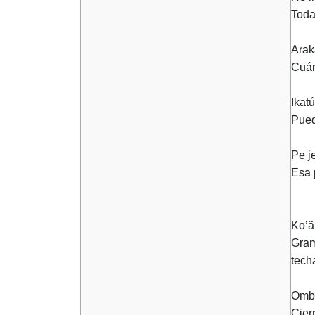
Toda
Arak
Cuán
Ikat
Pued
Pe j
Esa 
Ko’ã
Gram
tech
Ombo
Cier