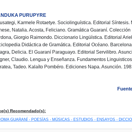
NDUKA PURUPYRE
usategi, Karmele Rotaetye. Sociolinguística. Editorial Síntesis.
nese, Natalia. Acosta, Feliciano. Gramática Guaraní. Colección
rdona, Giorgio Raimondo. Diccionario Lingüística. Editorial Arie
ciclopedia Didáctica de Gramática. Editorial Océano. Barcelona
llagra, Delicia. El Guaraní Paraguayo. Editorial Servilibro. Asun
gner, Claudio. Lengua y Enseñanza. Fundamentos Linguisticos.
rratea, Tadeo. Kalaíto Pombéro. Ediciones Napa. Asunción. 198
Fuente
ce(s) Recomendado(s):
IOMA GUARANÍ - POESÍAS - MÚSICAS - ESTUDIOS - ENSAYOS - DICCI