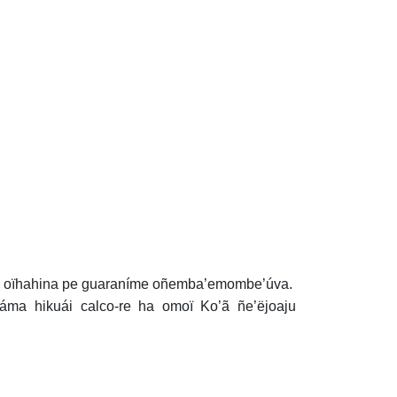
pe oïhahina pe guaraníme oñemba’emombe’úva.
ma hikuái calco-re ha omoï Ko’ã ñe’ëjoaju