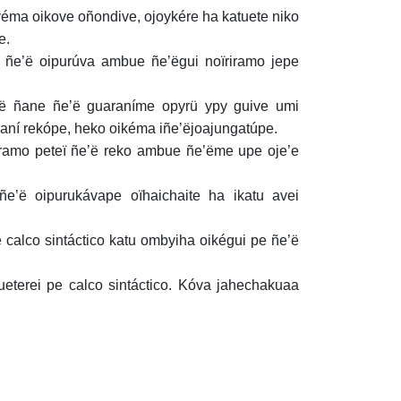
véma oikove oñondive, ojoykére ha katuete niko
e.
e ñe’ë oipurúva ambue ñe’ëgui noïriramo jepe
e’ë ñane ñe’ë guaraníme opyrü ypy guive umi
í rekópe, heko oikéma iñe’ëjoajungatúpe.
ramo peteï ñe’ë reko ambue ñe’ëme upe oje’e
e’ë oipurukávape oïhaichaite ha ikatu avei
 calco sintáctico katu ombyiha oikégui pe ñe’ë
eterei pe calco sintáctico. Kóva jahechakuaa