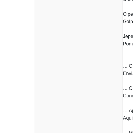
Oipe
Golp
Jepe
Pomb
… Or
Envi
… Oi
Cono
… Áp
Aquí
… Mo