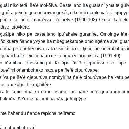
guái niko tetã iñe’ë mokõiva. Castellano ha guaraní ymaite gui
nguéra peichagua oñomyangekói, oike’imi mante va’erã ojopyp
póri niko ñe’ë imarã’ÿva. Rotaetye (1990:103) Oreko katuet
dive, ojoykére.
guáipe niko pe castellano ipu’akaite guraníre. Omoinge iñ
ñolkuéra ñande yvýpe ha mbeguekatúpe omoingéma avei guaran
 hína pe oñehenóiva calco sintáctico. Ojehu pe oñembohasá
 ojehaichaite. Diccionario de Lengua y Linguística (1991:40).
o iñambue préstamogui. Ko’ápe ñe’ë ojepurúva oiko upe ñ
bue’imi oñemboheko haçua pe ñe’ë oipurúvape.
e’íva pe ñe’ë ojepurúva nombyiriha ñe’ë oipurúvape ha katu pe
pe, opokógui hi’angaitére.
çaite ramo hína ko ñane retãme, pe ñane ñe’ë guaraní oipuru
chakuéra ñe’ëme ha umi haihára jehaipýpe.
inte ñahendu ñande rapicha he’iramo
rã ajuhumbohovái