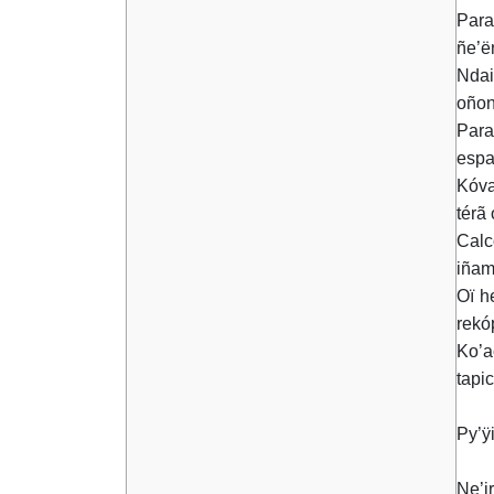
Para
ñe’ë
Ndai
oñon
Para
espa
Kóva
térã
Calc
iñam
Oï h
rekó
Ko’a
tapi
Py’ÿ
Ne’i