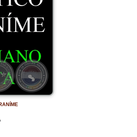
RANÍME
A