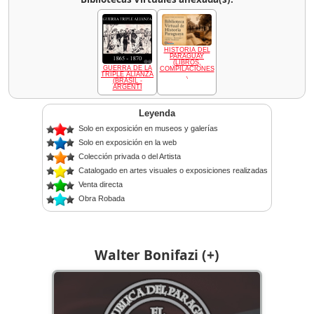
HISTORIA DEL
PARAGUAY
(LIBROS,
GUERRA DE LA
COMPILACIONES
TRIPLE ALIANZA
,
(BRASIL -
ARGENTI
Leyenda
Solo en exposición en museos y galerías
Solo en exposición en la web
Colección privada o del Artista
Catalogado en artes visuales o exposiciones realizadas
Venta directa
Obra Robada
Walter Bonifazi (+)