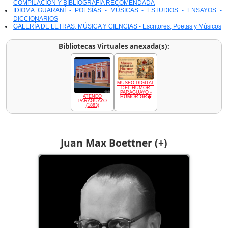
COMPILACIÓN Y BIBLIOGRAFÍA RECOMENDADA
IDIOMA GUARANÍ - POESÍAS - MÚSICAS - ESTUDIOS - ENSAYOS -
DICCIONARIOS
GALERÍA DE LETRAS, MÚSICA Y CIENCIAS - Escritores, Poetas y Músicos
Bibliotecas Virtuales anexada(s):
MUSEO DIGITAL
DEL HUMOR
PARAGUAYO -
ATENEO
HUMOR GR�
PARAGUAYO
(1883)
Juan Max Boettner (+)