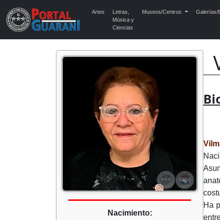
Artes
Letras,
Museos/Centros
Galerías/E
Música y
Ciencias
Bi
Vilm
Naci
Asun
anat
cost
Ha p
Nacimiento:
entr