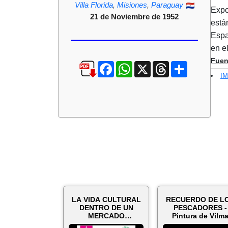
Villa Florida
,
Misiones
,
Paraguay
Expo
21 de Noviembre de 1952
está
Espa
en e
Fuen
Facebook
WhatsApp
X
Threads
Compartir
I
LA VIDA CULTURAL
RECUERDO DE L
DENTRO DE UN
PESCADORES -
MERCADO
Pintura de Vilm
MUNICIPAL - 10 de
Riveros