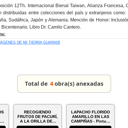
sición 12Th. Internacional Bienal Taiwan, Alianza Francesa,
n distribuidas entre colecciones del país y extranjeros como:
ña, Sudáfrica, Japón y Alemania. Mención de Honor: Inclusión
l Bicentenario. Libro Dr. Camilo Cantero.
te:
MÁGENES DE MI TIERRA GUARANÍ
Total de
4
obra(s) anexadas
OS
RECOGIENDO
LAPACHO FLORIDO
FRUTOS DE PACURÍ,
AMARILLO EN LAS
a
A LA ORILLA DEL
CAMPIÑAS - Pintura
RÍO - Pintura de Vil...
de Vilma River...