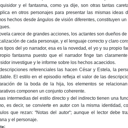
nquisidor y el fantasma, como ya dije, son otras tantas car
iplica en otros personajes para presentar las mismas ideas de
os hechos desde ángulos de visión diferentes, constituyen un b
ques.
ovela carece de grandes acciones, los actantes son dueños de t
ocalización de cada personaje, y el lenguaje correcto y claro c
os tipos del yo narrador, esa es la novedad, el yo y su propio fa
ropio fantasma puesto que el narrador finge tan claramente
isidor investigue y le informe sobre los hechos acaecidos.
descripciones referenciales las hacen César y Estela, la per
dable. El estilo en el episodio refleja el valor de las descrip
aración de la boda de la hija, los elementos se relacionan 
arativos componen un conjunto coherente.
as intermedias del estilo directo y del indirecto tienen una fun
o, es decir, se convierte en autor con la misma identidad, 
tulos que rezan: “Notas del autor“; aunque el lector debe tra
na y el personaje.
te: