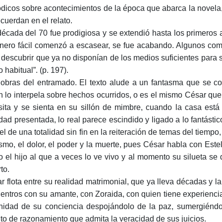
ódicos sobre acontecimientos de la época que abarca la novela,
ecuerdan en el relato.
década del 70 fue prodigiosa y se extendió hasta los primero
inero fácil comenzó a escasear, se fue acabando. Algunos co
 descubrir que ya no disponían de los medios suficientes para 
o habitual”. (p. 197).
obras del entramado. El texto alude a un fantasma que se cor
n lo interpela sobre hechos ocurridos, o es el mismo César que 
isita y se sienta en su sillón de mimbre, cuando la casa est
idad presentada, lo real parece escindido y ligado a lo fantásti
 el de una totalidad sin fin en la reiteración de temas del tiempo
ismo, el dolor, el poder y la muerte, pues César habla con Est
 o el hijo al que a veces lo ve vivo y al momento su silueta s
to.
r flota entre su realidad matrimonial, que ya lleva décadas y l
entros con su amante, con Zoraida, con quien tiene experiencias
nidad de su conciencia despojándolo de la paz, sumergiéndo
nto de razonamiento que admita la veracidad de sus juicios.