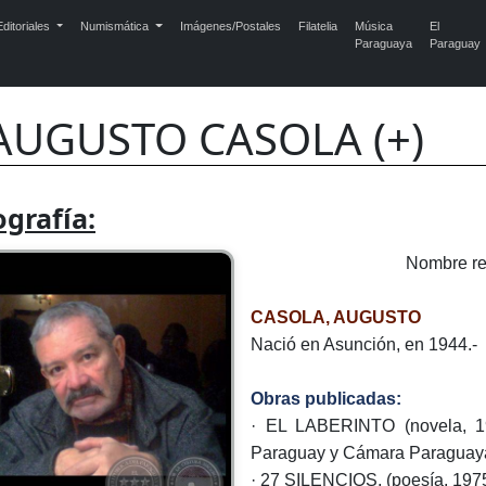
ditoriales
Numismática
Imágenes/Postales
Filatelia
Música
El
Paraguaya
Paraguay
AUGUSTO CASOLA (+)
ografía:
Nombre 
CASOLA, AUGUSTO
Nació en Asunción, en 1944.-
Obras publicadas:
· EL LABERINTO (novela, 1
Paraguay y Cámara Paraguaya 
· 27 SILENCIOS, (poesía, 1975