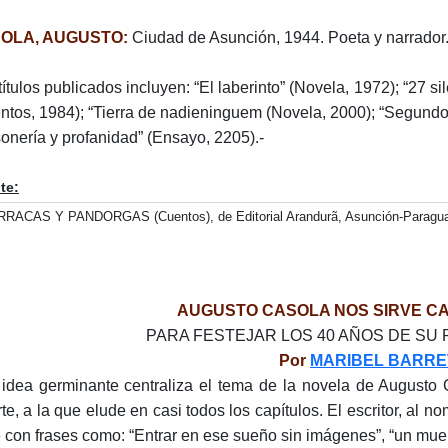
OLA, AUGUSTO:
Ciudad de Asunción, 1944. Poeta y narrador
títulos publicados incluyen: “El laberinto” (Novela, 1972); “27 s
ntos, 1984); “Tierra de nadieninguem (Novela, 2000); “Segundo 
onería y profanidad” (Ensayo, 2205).-
te:
RRACAS Y PANDORGAS (Cuentos), de Editorial Arandurã, Asunción-Paragua
AUGUSTO CASOLA NOS SIRVE C
PARA FESTEJAR LOS 40 AÑOS DE SU P
Por
MARIBEL BARRE
idea germinante centraliza el tema de la novela de Augusto 
te, a la que elude en casi todos los capítulos. El escritor, al no
 con frases como: “Entrar en ese sueño sin imágenes”, “un mue