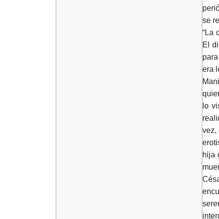
peri
se r
“La 
El d
para
era l
Mani
quie
lo v
real
vez,
erot
hija
muer
Césa
encu
sere
inte