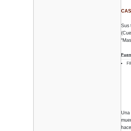
CAS
Sus 
(Cue
“Mas
Fuen
FI
Una 
muer
hace