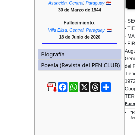
Asunción
,
Central
,
Paraguay
30 de Marzo de 1944
· SE
Fallecimiento:
· TI
Villa Elisa
,
Central
,
Paraguay
· M
18 de Junio de 2020
· F
Augu
Gene
del 
Tien
1972
Facebook
WhatsApp
X
Threads
Compartir
Coop
TERC
Fuen
"
As