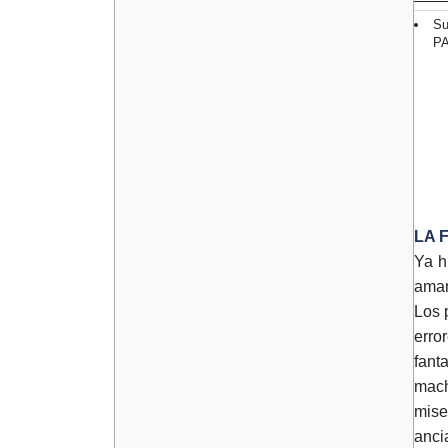
Su
P
LA 
Ya h
aman
Los 
erro
fant
mach
mise
anci