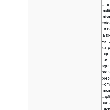
El i
mult
mism
enfo
La n
la f
Vari
su p
inqu
Las 
agra
prep
prep
Form
mism
capí
huma
Fuen