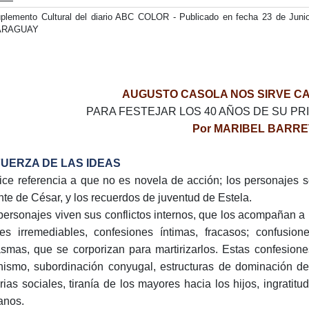
plemento Cultural del diario ABC COLOR - Publicado en fecha 23 de Juni
ARAGUAY
AUGUSTO CASOLA NOS SIRVE C
PARA FESTEJAR LOS 40 AÑOS DE SU PRI
Por MARIBEL BARR
FUERZA DE LAS IDEAS
ice referencia a que no es novela de acción; los personajes 
te de César, y los recuerdos de juventud de Estela.
personajes viven sus conflictos internos, que los acompañan a l
res irremediables, confesiones íntimas, fracasos; confusio
asmas, que se corporizan para martirizarlos. Estas confesio
ismo, subordinación conyugal, estructuras de dominación de l
rias sociales, tiranía de los mayores hacia los hijos, ingratit
anos.