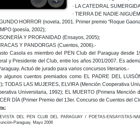
· LA CATEDRAL SUMERGIDA (
· TIERRA DE NADIE-NIGUÉM (
GUNDO HORROR (novela, 2001. Primer premio “Roque Gaona 
EMPO (poesía, 2002);
ASONERÍA Y PROFANIDAD (Ensayos, 2005);
IRRACAS Y PANDORGAS (Cuentos, 2006).-
sto Casola es miembro del PEN Club del Paraguay desde 197
ral y Presidente del Club, entre los años 2001/2007. Es adem
Paraguay. Actuó de jurado para varios concursos literarios.-
e algunos cuentos premiados como EL PADRE DEL LUISÓN (I
); TODAS LAS MUJERES, ELVIRA (Mención Cooperativa Univer
erativa Universitaria, 1992); EL MUERTO (Primera Mención de
ER DÍA (Primer Premio del 13er. Concurso de Cuentos del Clu
te:
REVISTA DEL PEN CLUB DEL PARAGUAY / POETAS-ENSAYISTAS-NARRAD
unción-Paraguay, Mayo 2008