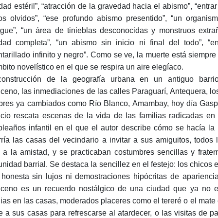
idad estéril”, “atracción de la gravedad hacia el abismo”, “entra
os olvidos”, “ese profundo abismo presentido”, “un organis
ngue”, “un área de tinieblas desconocidas y monstruos extra
dad completa”, “un abismo sin inicio ni final del todo”, “en
ntarillado infinito y negro”. Como se ve, la muerte está siempr
mbito novelístico en el que se respira un aire elegíaco.
onstrucción de la geografía urbana en un antiguo barrio
ceno, las inmediaciones de las calles Paraguarí, Antequera, lo
res ya cambiados como Río Blanco, Amambay, hoy día Gaspar
cio rescata escenas de la vida de las familias radicadas en
leaños infantil en el que el autor describe cómo se hacía la in
rría las casas del vecindario a invitar a sus amiguitos, todos
o a la amistad, y se practicaban costumbres sencillas y fra
nidad barrial. Se destaca la sencillez en el festejo: los chicos 
 honesta sin lujos ni demostraciones hipócritas de aparienc
ceno es un recuerdo nostálgico de una ciudad que ya no e
ulias en las casas, moderados placeres como el tereré o el mate
te a sus casas para refrescarse al atardecer, o las visitas de 