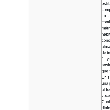
esti
comp
La a
cont
márm
habi
cono
alma
de tr
“…ya
ansi
que s
En s
una 
al l
voce
Conf
diál