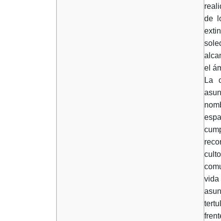
real
de l
exti
sole
alca
el á
La c
asun
nomb
espa
cump
reco
cult
comu
vida
asun
tert
fren