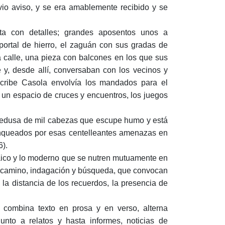
evio aviso, y se era amablemente recibido y se
ita con detalles; grandes aposentos unos a
 portal de hierro, el zaguán con sus gradas de
la calle, una pieza con balcones en los que sus
 y, desde allí, conversaban con los vecinos y
scribe Casola envolvía los mandados para el
 un espacio de cruces y encuentros, los juegos
medusa de mil cabezas que escupe humo y está
anqueados por esas centelleantes amenazas en
6).
caico y lo moderno que se nutren mutuamente en
n camino, indagación y búsqueda, que convocan
e la distancia de los recuerdos, la presencia de
a combina texto en prosa y en verso, alterna
junto a relatos y hasta informes, noticias de