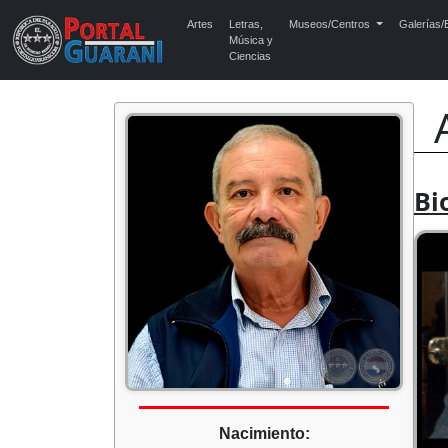
Artes
Letras,
Museos/Centros
Galerías/E
Música y
Ciencias
Bi
Nacimiento: