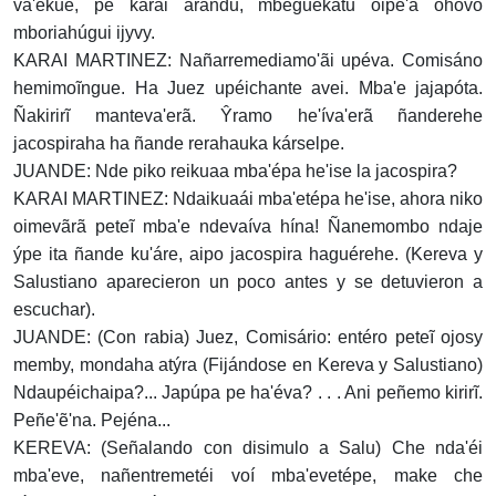
va'ekue, pe karai arandu, mbeguekatu oipe'a ohóvo
mboriahúgui ijyvy.
KARAI MARTINEZ: Nañarremediamo'ãi upéva. Comisáno
hemimoĩngue. Ha Juez upéichante avei. Mba'e jajapóta.
Ñakirirĩ manteva'erã. Ŷramo he'íva'erã ñanderehe
jacospiraha ha ñande rerahauka kárselpe.
JUANDE: Nde piko reikuaa mba'épa he'ise la jacospira?
KARAI MARTINEZ: Ndaikuaái mba'etépa he'ise, ahora niko
oimevãrã peteĩ mba'e ndevaíva hína! Ñanemombo ndaje
ýpe ita ñande ku'áre, aipo jacospira haguérehe. (Kereva y
Salustiano aparecieron un poco antes y se detuvieron a
escuchar).
JUANDE: (Con rabia) Juez, Comisário: entéro peteĩ ojosy
memby, mondaha atýra (Fijándose en Kereva y Salustiano)
Ndaupéichaipa?... Japúpa pe ha'éva? . . . Ani peñemo kirirĩ.
Peñe'ẽ'na. Pejéna...
KEREVA: (Señalando con disimulo a Salu) Che nda'éi
mba'eve, nañentremetéi voí mba'evetépe, make che