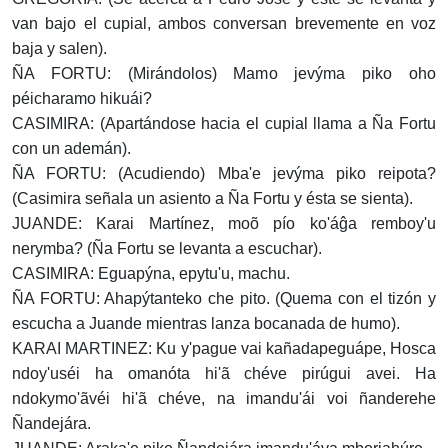
van bajo el cupial, ambos conversan brevemente en voz
baja y salen).
ÑA FORTU: (Mirándolos) Mamo jevýma piko oho
péicharamo hikuái?
CASIMIRA: (Apartándose hacia el cupial llama a Ña Fortu
con un ademán).
ÑA FORTU: (Acudiendo) Mba'e jevýma piko reipota?
(Casimira señala un asiento a Ña Fortu y ésta se sienta).
JUANDE: Karai Martínez, moõ pío ko'áĝa remboy'u
nerymba? (Ña Fortu se levanta a escuchar).
CASIMIRA: Eguapýna, epytu'u, machu.
ÑA FORTU: Ahapýtanteko che pito. (Quema con el tizón y
escucha a Juande mientras lanza bocanada de humo).
KARAI MARTINEZ: Ku y'pague vai kañadapeguápe, Hosca
ndoy'uséi ha omanóta hi'ã chéve pirúgui avei. Ha
ndokymo'ãvéi hi'ã chéve, na imandu'ái voi ñanderehe
Ñandejára.