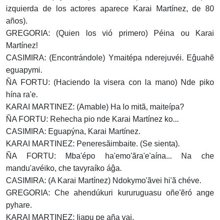
izquierda de los actores aparece Karai Martínez, de 80
años).
GREGORIA: (Quien los vió primero) Péina ou Karai
Martínez!
CASIMIRA: (Encontrándole) Ymaitépa nderejuvéi. Eĝuahẽ
eguapymi.
ÑA FORTU: (Haciendo la visera con la mano) Nde piko
hína ra'e.
KARAI MARTINEZ: (Amable) Ha lo mitã, maiteípa?
ÑA FORTU: Rehecha pio nde Karai Martínez ko...
CASIMIRA: Eguapýna, Karai Martínez.
KARAI MARTINEZ: Peneresãimbaite. (Se sienta).
ÑA FORTU: Mba'épo ha'emo'ãra'e'aína... Na che
mandu'avéiko, che tavyraíko áĝa.
CASIMIRA: (A Karai Martínez) Ndokymo'ãvei hi'ã chéve.
GREGORIA: Che ahendúkuri kururuguasu oñe'ẽró ange
pyhare.
KARAI MARTINEZ: Ijapu pe aña vai.