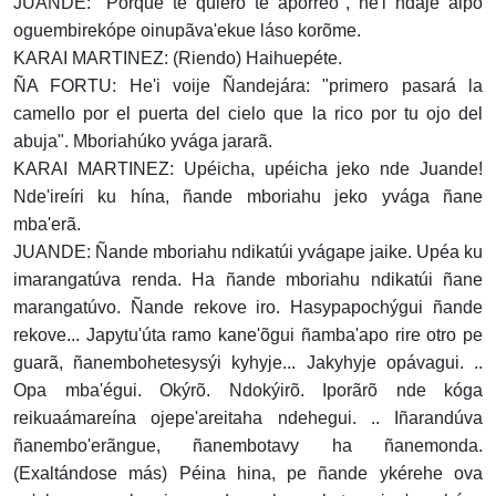
JUANDE: "Porque te quiero te aporreo", he'i ndaje aipo
oguembirekópe oinupãva'ekue láso korõme.
KARAI MARTINEZ: (Riendo) Haihuepéte.
ÑA FORTU: He'i voije Ñandejára: "primero pasará la
camello por el puerta del cielo que la rico por tu ojo del
abuja". Mboriahúko yvága jararã.
KARAI MARTINEZ: Upéicha, upéicha jeko nde Juande!
Nde'ireíri ku hína, ñande mboriahu jeko yvága ñane
mba'erã.
JUANDE: Ñande mboriahu ndikatúi yvágape jaike. Upéa ku
imarangatúva renda. Ha ñande mboriahu ndikatúi ñane
marangatúvo. Ñande rekove iro. Hasypapochýgui ñande
rekove... Japytu'úta ramo kane'õgui ñamba'apo rire otro pe
guarã, ñanembohetesysýi kyhyje... Jakyhyje opávagui. ..
Opa mba'égui. Okýrõ. Ndokýirõ. Iporãrõ nde kóga
reikuaámareína ojepe'areitaha ndehegui. .. Iñarandúva
ñanembo'erãngue, ñanembotavy ha ñanemonda.
(Exaltándose más) Péina hina, pe ñande ykérehe ova