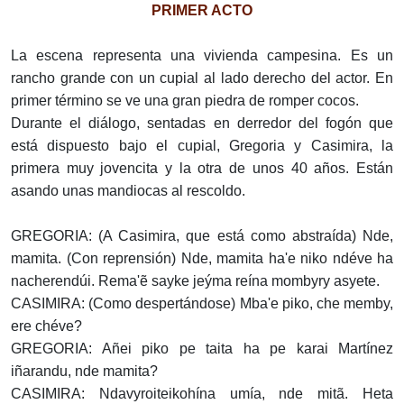
PRIMER ACTO
La escena representa una vivienda campesina. Es un
rancho grande con un cupial al lado derecho del actor. En
primer término se ve una gran piedra de romper cocos.
Durante el diálogo, sentadas en derredor del fogón que
está dispuesto bajo el cupial, Gregoria y Casimira, la
primera muy jovencita y la otra de unos 40 años. Están
asando unas mandiocas al rescoldo.
GREGORIA: (A Casimira, que está como abstraída) Nde,
mamita. (Con reprensión) Nde, mamita ha'e niko ndéve ha
nacherendúi. Rema'ẽ sayke jeýma reína mombyry asyete.
CASIMIRA: (Como despertándose) Mba'e piko, che memby,
ere chéve?
GREGORIA: Añei piko pe taita ha pe karai Martínez
iñarandu, nde mamita?
CASIMIRA: Ndavyroiteikohína umía, nde mitã. Heta