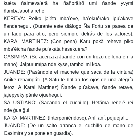
kuéra ñaimeva'erã ha ñañorãirõ umi ñande yvymi
ñamba'apoha rehe.
KEREVA: Reiko ja'éta mba'eve, ha'ekuérako ipu'akave
ñandehegui. (Durante este diálogo Ña Fortu se pasea de
un lado para otro, pero siempre detrás de los actores).
KARAI MARTINEZ: (Con pena) Karu pokã reheve piko
mba'éicha ñande pu'akáta hesekuéra?
CASIMIRA: (Se acerca a Juande con un trozo de leña en la
mano). Jaipurumípa nde kyse, tambo'imi kóa.
JUANDE: (Pasándole el machete que saca de la cintura)
Aníke rehãingáti. (A Salu le brillan los ojos de una alegría
feroz. A Karai Martínez) Ñande pu'akave, ñande retave,
jajepyekyipánte ojuehegui.
SALUSTIANO: (Sacando el cuchillo). Hetáma reñe'ẽ rei
nde ĝuaiĝui.
KARAI MARTINEZ: (Interponiéndose). Aní, aní, pejueja!...
JUANDE: (De un salto arranca el cuchillo de mano de
Casimira y se pone en guardia).