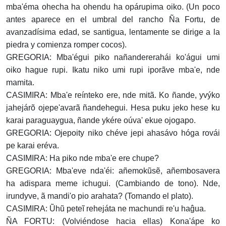
mba'éma ohecha ha ohendu ha opárupima oiko. (Un poco
antes aparece en el umbral del rancho Ña Fortu, de
avanzadísima edad, se santigua, lentamente se dirige a la
piedra y comienza romper cocos).
GREGORIA: Mba'égui piko nañandererahái ko'águi umi
oiko hague rupi. Ikatu niko umi rupi iporãve mba'e, nde
mamita.
CASIMIRA: Mba'e reínteko ere, nde mitã. Ko ñande, yvýko
jahejárõ ojepe'avarã ñandehegui. Hesa puku jeko hese ku
karai paraguaygua, ñande ykére oúva' ekue ojogapo.
GREGORIA: Ojepoity niko chéve jepi ahasávo hóga rovái
pe karai eréva.
CASIMIRA: Ha piko nde mba'e ere chupe?
GREGORIA: Mba'eve nda'éi: añemokũsẽ, añembosavera
ha adispara meme ichugui. (Cambiando de tono). Nde,
irundyve, ã mandi'o pio arahata? (Tomando el plato).
CASIMIRA: Ũhũ peteĩ rehejáta ne machundi re'u haĝua.
ÑA FORTU: (Volviéndose hacia ellas) Kona'ápe ko