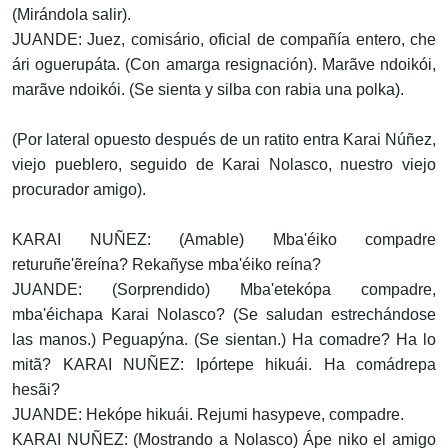
(Mirándola salir).
JUANDE: Juez, comisário, oficial de compañía entero, che
ári oguerupáta. (Con amarga resignación). Marãve ndoikói,
marãve ndoikói. (Se sienta y silba con rabia una polka).
(Por lateral opuesto después de un ratito entra Karai Núñez,
viejo pueblero, seguido de Karai Nolasco, nuestro viejo
procurador amigo).
KARAI NUÑEZ: (Amable) Mba'éiko compadre
returuñe'ẽreína? Rekañyse mba'éiko reína?
JUANDE: (Sorprendido) Mba'etekópa compadre,
mba'éichapa Karai Nolasco? (Se saludan estrechándose
las manos.) Peguapýna. (Se sientan.) Ha comadre? Ha lo
mitã? KARAI NUÑEZ: Ipórtepe hikuái. Ha comádrepa
hesãi?
JUANDE: Hekópe hikuái. Rejumi hasypeve, compadre.
KARAI NUÑEZ: (Mostrando a Nolasco) Ápe niko el amigo