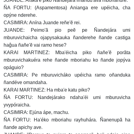
JUANDE: Araka'e piko Ñandejára imandu'áva mboriahúre.
ÑA FORTU: (Aspamentosa) Anianga ere upéicha, cha
opýne nderehe.
CASIMIRA: Anína Juande reñe'ẽ rei.
JUANDE: Peimo'ã pio peẽ pe Ñandejára umi
mburuvichaicha ojapysakauka ñanderehe ñande castiga
haĝua ñañe'ẽ vai ramo hese?
KARAI MARTINEZ: Mba'éicha piko ñañe'ẽ porãta
mburuvichakuéra rehe ñande mboriahu ko ñande jopýva
opáguio?
CASIMIRA: Pe mburuvicháko upéicha ramo oñanduka
ñandéve omandaha.
KARAI MARTINEZ: Ha mba'e katu piko?
ÑA FORTU: Nandejárako ndaha'éi umi mburuvicha
yvypóraicha.
CASIMIRA: Ejúna ápe, machu.
ÑA FORTU: Ha'éko mboriahu rayhuhára. Ñanenupã ha
ñande apichy ave.