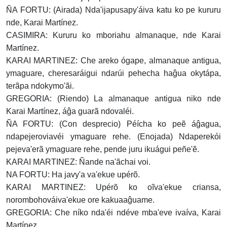
ÑA FORTU: (Airada) Nda'ijapusapy'áiva katu ko pe kururu
nde, Karai Martínez.
CASIMIRA: Kururu ko mboriahu almanaque, nde Karai
Martínez.
KARAI MARTINEZ: Che areko ógape, almanaque antigua,
ymaguare, cheresaráigui ndarúi pehecha haĝua okytápa,
terãpa ndokymo'ãi.
GREGORIA: (Riendo) La almanaque antigua niko nde
Karai Martínez, áĝa guarã ndovaléi.
ÑA FORTU: (Con desprecio) Péícha ko peẽ áĝagua,
ndapejeroviavéi ymaguare rehe. (Enojada) Ndaperekói
pejeva'erã ymaguare rehe, pende juru ikuágui peñe'ẽ.
KARAI MARTINEZ: Ñande na'ãchai voi.
NA FORTU: Ha javy'a va'ekue upérõ.
KARAI MARTINEZ: Upérõ ko oĩva'ekue criansa,
norombohováiva'ekue ore kakuaaĝuame.
GREGORIA: Che níko nda'éi ndéve mba'eve ivaíva, Karai
Martínez.