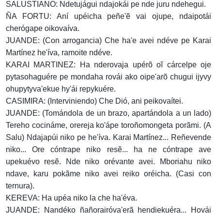
SALUSTIANO: Ndetujágui ndajokái pe nde juru ndehegui.
ÑA FORTU: Aní upéicha peñe'ẽ vai ojupe, ndaipotái
cherógape oikovaíva.
JUANDE: (Con arrogancia) Che ha'e avei ndéve pe Karai
Martínez he'íva, ramoite ndéve.
KARAI MARTINEZ: Ha nderovaja upérõ oĩ cárcelpe oje
pytasohaguére pe mondaha rovái ako oipe'arõ chugui ijyvy
ohupytyva'ekue hy'ái repykuére.
CASIMIRA: (Interviniendo) Che Dió, ani peikovaítei.
JUANDE: (Tomándola de un brazo, apartándola a un lado)
Tereho cocináme, orereja ko'ápe toroñomongeta porãmi. (A
Salu) Ndajapúi niko pe he'íva. Karai Martínez... Reñevende
niko... Ore cóntrape niko resẽ... ha ne cóntrape ave
upekuévo resẽ. Nde niko orévante avei. Mboriahu niko
ndave, karu pokãme niko avei reiko oréicha. (Casi con
ternura).
KEREVA: Ha upéa niko la che ha'éva.
JUANDE: Nandéko ñañorairóva'erã hendiekuéra... Hovái