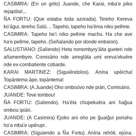
CASIMIRA: (En un grito) Juande, che Karai, mba'e piko
rejapóta!...
ÑA FORTU: (Que estaba toda azorada). Tereho Kereva
ko'águi, tereho Salú. .. Tapeho, tapeho ha'éma niko peẽme.
CASIMIRA: Tapeho he'i niko peẽme machu. Ha che ave
ha'e peẽme, tapeho. (Señalando por donde entraron).
SALUSTIANO: (Saliendo) Heta romombyry'áita gueteri nde
añamembyre. Comisário nde arregláta umi ereva'ekuére
nde ex-combatiente cobarde.
KARAI MARTINEZ: (Siguiéndolos). Anína upéicha!
Topántema ápe, topántema!
CASIMIRA: (A Juande) Oho omboúvo nde piári, Comisário.
JUANDE: Tove tombou!
ÑA FORTU: (Saliendo). Ha'éta chupekuéra ani haĝua
ombou ipiári.
JUANDE: (A Casimira) Ejoko ani oho pe ĝuaiĝui poriahu
ho'a mba'e upérupi.
CASIMIRA: (Siguiendo a Ña Fortu). Anína rehóti, ejúna.