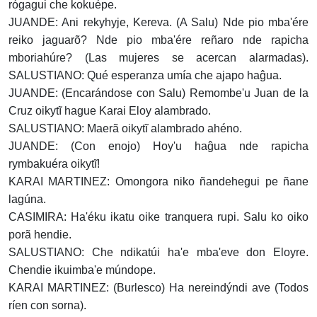
rógagui che kokuépe.
JUANDE: Ani rekyhyje, Kereva. (A Salu) Nde pio mba'ére
reiko jaguarõ? Nde pio mba'ére reñaro nde rapicha
mboriahúre? (Las mujeres se acercan alarmadas).
SALUSTIANO: Qué esperanza umía che ajapo haĝua.
JUANDE: (Encarándose con Salu) Remombe'u Juan de la
Cruz oikytĩ hague Karai Eloy alambrado.
SALUSTIANO: Maerã oikytĩ alambrado ahéno.
JUANDE: (Con enojo) Hoy'u haĝua nde rapicha
rymbakuéra oikytĩ!
KARAI MARTINEZ: Omongora niko ñandehegui pe ñane
lagúna.
CASIMIRA: Ha'éku ikatu oike tranquera rupi. Salu ko oiko
porã hendie.
SALUSTIANO: Che ndikatúi ha'e mba'eve don Eloyre.
Chendie ikuimba'e múndope.
KARAI MARTINEZ: (Burlesco) Ha nereindýndi ave (Todos
ríen con sorna).