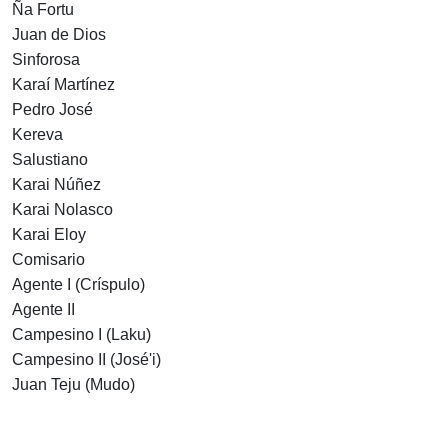
Ña Fortu
Juan de Dios
Sinforosa
Karaí Martínez
Pedro José
Kereva
Salustiano
Karai Núñez
Karai Nolasco
Karai Eloy
Comisario
Agente I (Críspulo)
Agente II
Campesino I (Laku)
Campesino II (José'i)
Juan Teju (Mudo)