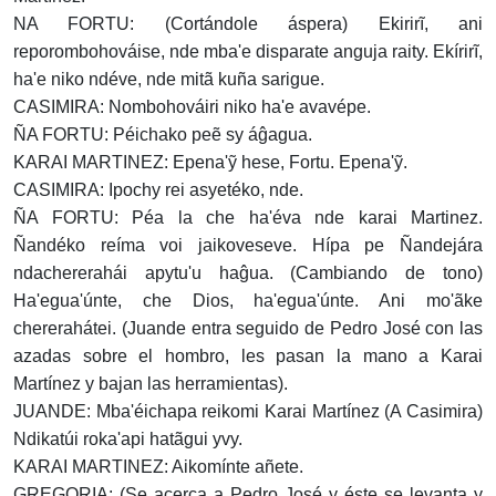
NA FORTU: (Cortándole áspera) Ekirirĩ, ani
reporombohováise, nde mba'e disparate anguja raity. Ekírirĩ,
ha'e niko ndéve, nde mitã kuña sarigue.
CASIMIRA: Nombohováiri niko ha'e avavépe.
ÑA FORTU: Péichako peẽ sy áĝagua.
KARAI MARTINEZ: Epena'ỹ hese, Fortu. Epena'ỹ.
CASIMIRA: Ipochy rei asyetéko, nde.
ÑA FORTU: Péa la che ha'éva nde karai Martinez.
Ñandéko reíma voi jaikoveseve. Hípa pe Ñandejára
ndachererahái apytu'u haĝua. (Cambiando de tono)
Ha'egua'únte, che Dios, ha'egua'únte. Ani mo'ãke
chererahátei. (Juande entra seguido de Pedro José con las
azadas sobre el hombro, les pasan la mano a Karai
Martínez y bajan las herramientas).
JUANDE: Mba'éichapa reikomi Karai Martínez (A Casimira)
Ndikatúi roka'api hatãgui yvy.
KARAI MARTINEZ: Aikomínte añete.
GREGORIA: (Se acerca a Pedro José y éste se levanta y