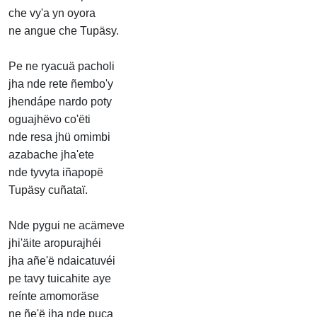
che vy'a yn oyora
ne angue che Tupäsy.
Pe ne ryacuä pacholi
jha nde rete ñembo'y
jhendápe nardo poty
oguajhëvo co'ëti
nde resa jhü omimbi
azabache jha'ete
nde tyvyta iñapopë
Tupäsy cuñataï.
Nde pygui ne acämeve
jhi'äite aropurajhéi
jha añe'ë ndaicatuvéi
pe tavy tuicahite aye
reínte amomoräse
ne ñe'ë jha nde puca