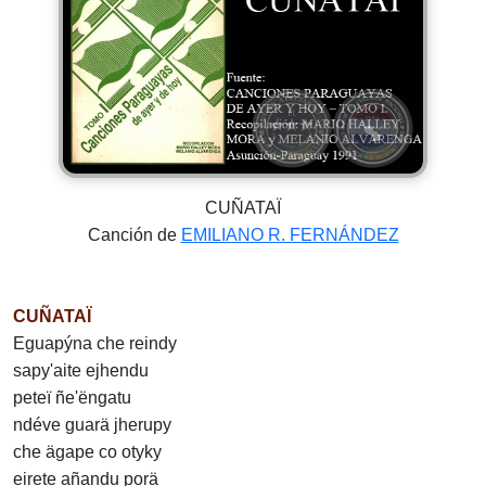
CUÑATAÏ
Canción de
EMILIANO R. FERNÁNDEZ
CUÑATAÏ
Eguapýna che reindy
sapy'aite ejhendu
peteï ñe'ëngatu
ndéve guarä jherupy
che ägape co otyky
eirete añandu porä