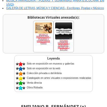
MÚSICA PARAGUAYA - POLKAS Y GUARANIAS (PARA ESCUCHAR EN
VIVO)
GALERÍA DE LETRAS, MÚSICA Y CIENCIAS - Escritores, Poetas y Músicos
Bibliotecas Virtuales anexada(s):
MÚSICA
PARAGUAYA -
POLKAS y
IDIOMA
GUARANIAS
GUARANÍ -
(PARA
POESÍAS -
MÚSICAS -
ESTUD
Leyenda
Solo en exposición en museos y galerías
Solo en exposición en la web
Colección privada o del Artista
Catalogado en artes visuales o exposiciones realizadas
Venta directa
Obra Robada
EMILIANO R. FERNÁNDEZ (+)