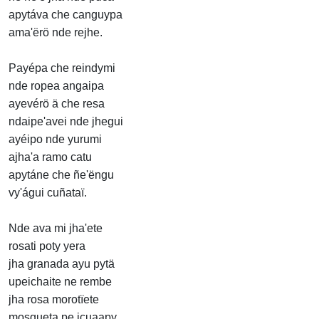
apytáva che canguypa
ama'ërö nde rejhe.
Payépa che reindymi
nde ropea angaipa
ayevérö ä che resa
ndaipe'avei nde jhegui
ayéipo nde yurumi
ajha'a ramo catu
apytáne che ñe'ëngu
vy'águi cuñataï.
Nde ava mi jha'ete
rosati poty yera
jha granada ayu pytä
upeichaite ne rembe
jha rosa morotïete
mosqueta pe icuaapy