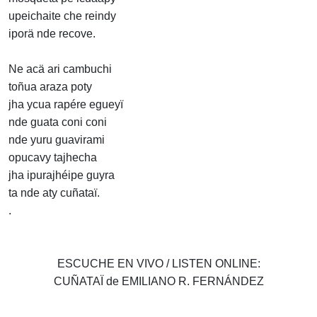
upeichaite che reindy
iporä nde recove.
Ne acä ari cambuchi
toñua araza poty
jha ycua rapére egueyï
nde guata coni coni
nde yuru guavirami
opucavy tajhecha
jha ipurajhéipe guyra
ta nde aty cuñataï.
.
ESCUCHE EN VIVO / LISTEN ONLINE:
CUÑATAÏ de EMILIANO R. FERNÁNDEZ