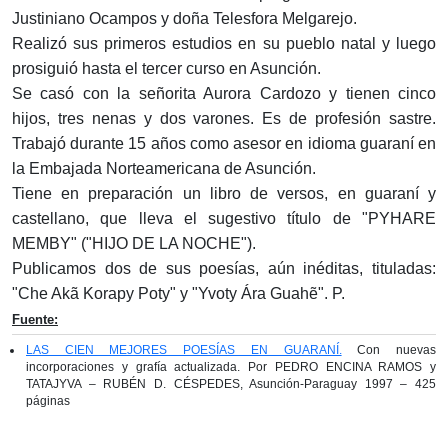
Justiniano Ocampos y doña Telesfora Melgarejo.
Realizó sus primeros estudios en su pueblo natal y luego
prosiguió hasta el tercer curso en Asunción.
Se casó con la señorita Aurora Cardozo y tienen cinco
hijos, tres nenas y dos varones. Es de profesión sastre.
Trabajó durante 15 años como asesor en idioma guaraní en
la Embajada Norteamericana de Asunción.
Tiene en preparación un libro de versos, en guaraní y
castellano, que lleva el sugestivo título de "PYHARE
MEMBY" ("HIJO DE LA NOCHE").
Publicamos dos de sus poesías, aún inéditas, tituladas:
"Che Akã Korapy Poty" y "Yvoty Ára Guahẽ". P.
Fuente:
LAS CIEN MEJORES POESÍAS EN GUARANÍ.
Con nuevas
incorporaciones y grafía actualizada. Por PEDRO ENCINA RAMOS y
TATAJYVA – RUBÉN D. CÉSPEDES, Asunción-Paraguay 1997 – 425
páginas