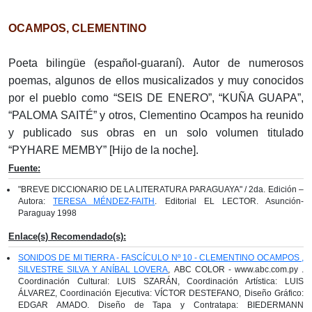
OCAMPOS, CLEMENTINO
Poeta bilingüe (español-guaraní). Autor de numerosos
poemas, algunos de ellos musicalizados y muy conocidos
por el pueblo como “SEIS DE ENERO”, “KUÑA GUAPA”,
“PALOMA SAITÉ” y otros, Clementino Ocampos ha reunido
y publicado sus obras en un solo volumen titulado
“PYHARE MEMBY” [Hijo de la noche].
Fuente:
"BREVE DICCIONARIO DE LA LITERATURA PARAGUAYA" / 2da. Edición –
Autora:
TERESA MÉNDEZ-FAITH
. Editorial EL LECTOR. Asunción-
Paraguay 1998
Enlace(s) Recomendado(s):
SONIDOS DE MI TIERRA - FASCÍCULO Nº 10 - CLEMENTINO OCAMPOS ,
SILVESTRE SILVA Y ANÍBAL LOVERA
, ABC COLOR - www.abc.com.py .
Coordinación Cultural: LUIS SZARÁN, Coordinación Artística: LUIS
ÁLVAREZ, Coordinación Ejecutiva: VÍCTOR DESTEFANO, Diseño Gráfico:
EDGAR AMADO. Diseño de Tapa y Contratapa: BIEDERMANN