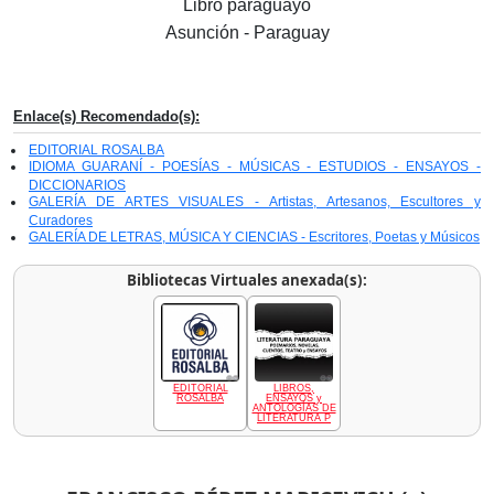
Libro paraguayo
Asunción - Paraguay
Enlace(s) Recomendado(s):
EDITORIAL ROSALBA
IDIOMA GUARANÍ - POESÍAS - MÚSICAS - ESTUDIOS - ENSAYOS -
DICCIONARIOS
GALERÍA DE ARTES VISUALES - Artistas, Artesanos, Escultores y
Curadores
GALERÍA DE LETRAS, MÚSICA Y CIENCIAS - Escritores, Poetas y Músicos
Bibliotecas Virtuales anexada(s):
EDITORIAL
LIBROS,
ROSALBA
ENSAYOS y
ANTOLOGÍAS DE
LITERATURA P