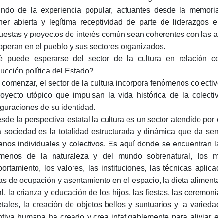
undo de la experiencia popular, actuantes desde la memoria
ner abierta y legítima receptividad de parte de liderazgos e
uestas y proyectos de interés común sean coherentes con las 
operan en el pueblo y sus sectores organizados.
 puede esperarse del sector de la cultura en relación co
ucción política del Estado?
 comenzar, el sector de la cultura incorpora fenómenos colecti
royecto utópico que impulsan la vida histórica de la colect
iguraciones de su identidad.
esde la perspectiva estatal la cultura es un sector atendido por 
a sociedad es la totalidad estructurada y dinámica que da sent
nos individuales y colectivos. Es aquí donde se encuentran l
menos de la naturaleza y del mundo sobrenatural, los mit
ortamiento, los valores, las instituciones, las técnicas aplic
as de ocupación y asentamiento en el espacio, la dieta alimentari
al, la crianza y educación de los hijos, las fiestas, las ceremo
etales, la creación de objetos bellos y suntuarios y la varied
ntiva humana ha creado y crea infatigablemente para aliviar el