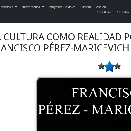
ditoriales
Numismática
Imágenes/Postales
Filatelia
Música
El
Paraguaya
Paraguay
A CULTURA COMO REALIDAD PO
RANCISCO PÉREZ-MARICEVICH