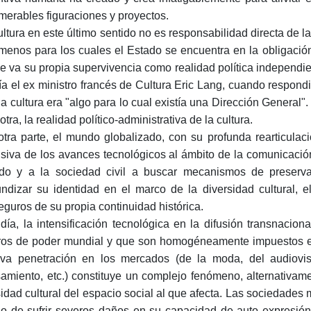
merables figuraciones y proyectos.
ultura en este último sentido no es responsabilidad directa de l
menos para los cuales el Estado se encuentra en la obligación 
 le va su propia supervivencia como realidad política independ
ría el ex ministro francés de Cultura Eric Lang, cuando respond
la cultura era "algo para lo cual existía una Dirección General"
otra, la realidad político-administrativa de la cultura.
otra parte, el mundo globalizado, con su profunda rearticulaci
nsiva de los avances tecnológicos al ámbito de la comunicació
do y a la sociedad civil a buscar mecanismos de preserva
undizar su identidad en el marco de la diversidad cultural, el
eguros de su propia continuidad histórica.
día, la intensificación tecnológica en la difusión transnacion
ros de poder mundial y que son homogéneamente impuestos en 
va penetración en los mercados (de la moda, del audiovisua
amiento, etc.) constituye un complejo fenómeno, alternativa
idad cultural del espacio social al que afecta. Las sociedades 
go de sufrir severos daños en su capacidad de auto expresión