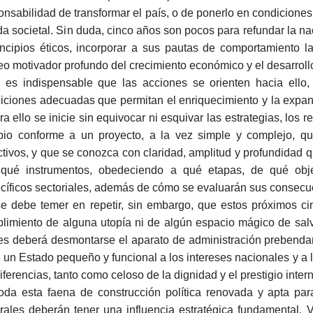
onsabilidad de transformar el país, o de ponerlo en condicione
ida societal. Sin duda, cinco años son pocos para refundar la na
incipios éticos, incorporar a sus pautas de comportamiento l
eo motivador profundo del crecimiento económico y el desarrollo s
 es indispensable que las acciones se orienten hacia ello,
iciones adecuadas que permitan el enriquecimiento y la expans
ra ello se inicie sin equivocar ni esquivar las estrategias, los r
io conforme a un proyecto, a la vez simple y complejo, q
ctivos, y que se conozca con claridad, amplitud y profundidad
qué instrumentos, obedeciendo a qué etapas, de qué obje
cíficos sectoriales, además de cómo se evaluarán sus consecuen
e debe temer en repetir, sin embargo, que estos próximos c
limiento de alguna utopía ni de algún espacio mágico de sal
es deberá desmontarse el aparato de administración prebendaria 
e un Estado pequeño y funcional a los intereses nacionales y a 
diferencias, tanto como celoso de la dignidad y el prestigio inter
oda esta faena de construcción política renovada y apta para
urales deberán tener una influencia estratégica fundamental. V