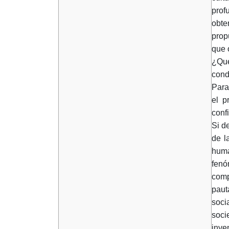
prof
obte
prop
que 
¿Qué
cond
Para
el p
conf
Si d
de l
huma
fenó
comp
paut
soci
soci
inve