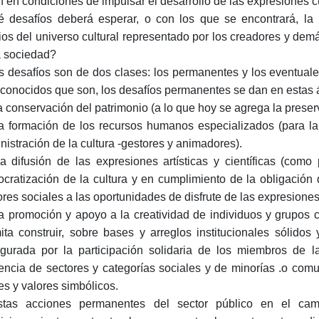
n en condiciones de impulsar el desarrollo de las expresiones cu
 desafíos deberá esperar, o con los que se encontrará, la 
ios del universo cultural representado por los creadores y dem
a sociedad?
s desafíos son de dos clases: los permanentes y los eventuale
conocidos que son, los desafíos permanentes se dan en estas á
a conservación del patrimonio (a lo que hoy se agrega la preser
a formación de los recursos humanos especializados (para la pr
nistración de la cultura -gestores y animadores).
a difusión de las expresiones artísticas y científicas (como
cratización de la cultura y en cumplimiento de la obligación d
ores sociales a las oportunidades de disfrute de las expresiones
a promoción y apoyo a la creatividad de individuos y grupos co
ita construir, sobre bases y arreglos institucionales sólidos 
igurada por la participación solidaria de los miembros de 
rencia de sectores y categorías sociales y de minorías .o co
es y valores simbólicos.
tas acciones permanentes del sector público en el camp