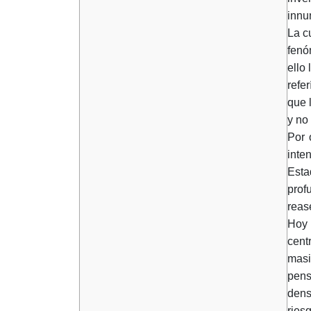
innu
La c
fenó
ello
refe
que 
y no 
Por 
inte
Esta
prof
reas
Hoy 
cent
masi
pens
dens
ries