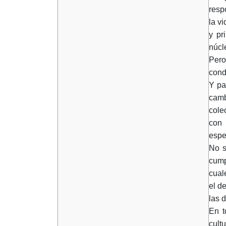
resp
la v
y pr
núcl
Pero
cond
Y pa
camb
cole
con 
espe
No s
cump
cual
el d
las 
En t
cult