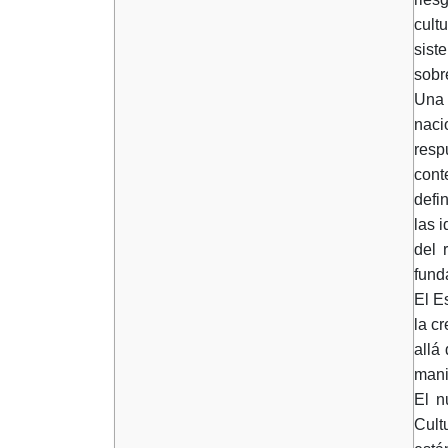
cult
sist
sobr
Una 
naci
resp
cont
defi
las 
del 
fund
El E
la c
allá
mani
El n
Cult