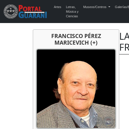
Artes
Letras,
Museos/Centros
Galerías/E
Música y
Ciencias
L
FRANCISCO PÉREZ
MARICEVICH (+)
F