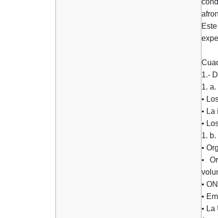
cond
afro
Este
expe
Cuadr
1.- 
1. a
• Lo
• La 
• Lo
1. b.
• Or
• Or
volu
• ON
• Em
• La