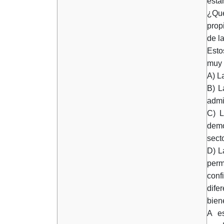
está
¿Qué
prop
de l
Esto
muy 
A) L
B) L
admi
C) L
demo
sect
D) L
perm
conf
dife
bien
A es