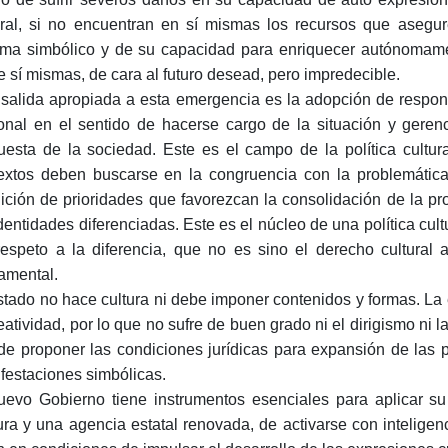
ural, si no encuentran en sí mismas los recursos que asegu
ema simbólico y de su capacidad para enriquecer autónomame
e sí mismas, de cara al futuro desead, pero impredecible.
salida apropiada a esta emergencia es la adopción de respons
onal en el sentido de hacerse cargo de la situación y gerenc
uesta de la sociedad. Este es el campo de la política cultur
extos deben buscarse en la congruencia con la problemática 
nición de prioridades que favorezcan la consolidación de la pro
identidades diferenciadas. Este es el núcleo de una política cultu
respeto a la diferencia, que no es sino el derecho cultural
amental.
stado no hace cultura ni debe imponer contenidos y formas. La e
reatividad, por lo que no sufre de buen grado ni el dirigismo ni
 de proponer las condiciones jurídicas para expansión de las p
festaciones simbólicas.
uevo Gobierno tiene instrumentos esenciales para aplicar su
ura y una agencia estatal renovada, de activarse con inteligenc