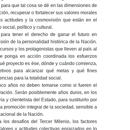
s para que tal cosa se dé en las dimensiones de
ción, recuperar o fortalecer sus valores morales
as actitudes y la cosmovisión que están en el
ocial, político y cultural.
 para tener el derecho de ganar el futuro en
ión de la personalidad histórica de la Nación.
ecursos y los protagonistas que lleven al país al
ue ponga en acción coordinada los esfuerzos
 qué proyecto es ése, dónde y cuándo comienza,
tivos para alcanzar qué metas y qué fines
cias para la totalidad social.
inco años no deben tomarse como si fueren el
vación. Serán posiblemente años duros, en los
y clientelista del Estado, para sustituirlo por
la promoción integral de la sociedad, sensible a
nacional de la Nación.
 los desafíos del Tercer Milenio, los factores
alores y actitudes colectivas enraizados en lo