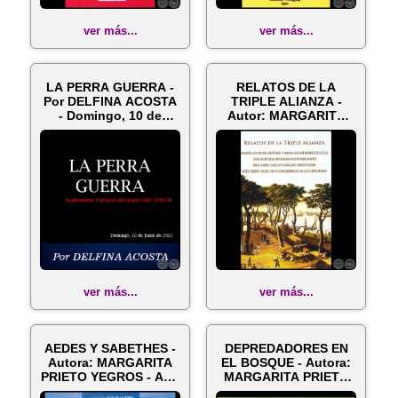
ver más...
ver más...
LA PERRA GUERRA -
RELATOS DE LA
Por DELFINA ACOSTA
TRIPLE ALIANZA -
- Domingo, 10 de
Autor: MARGARITA
Junio de 20...
PRIETO YEGROS - A...
ver más...
ver más...
AEDES Y SABETHES -
DEPREDADORES EN
Autora: MARGARITA
EL BOSQUE - Autora:
PRIETO YEGROS - Año
MARGARITA PRIETO
2010
YEGROS - Año...