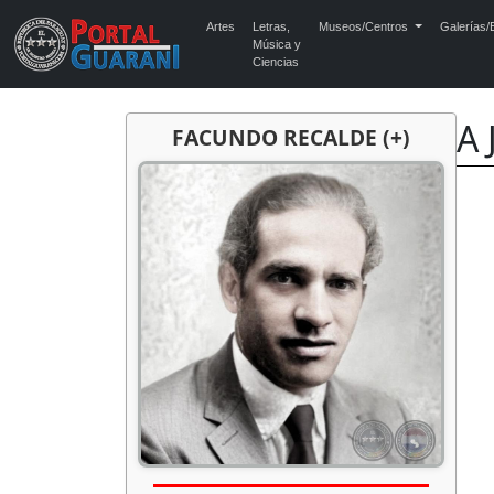
Artes
Letras,
Museos/Centros
Galerías/E
Música y
Ciencias
A 
FACUNDO RECALDE (+)