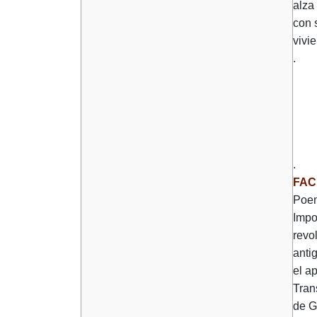
alza 
con 
vivi
.
.
FAC
Poe
Impo
revo
anti
el a
Tran
de G