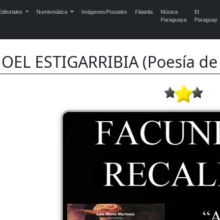
ditoriales
Numismática
Imágenes/Postales
Filatelia
Música
El
Paraguaya
Paraguay
JOEL ESTIGARRIBIA (Poesía 