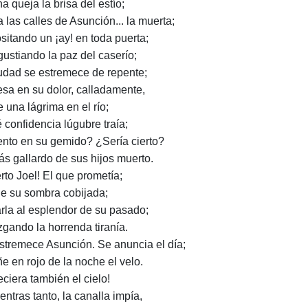
a queja la brisa del estío;
a las calles de Asunción... la muerta;
sitando un ¡ay! en toda puerta;
gustiando la paz del caserío;
iudad se estremece de repente;
resa en su dolor, calladamente,
e una lágrima en el río;
 confidencia lúgubre traía;
iento en su gemido? ¿Sería cierto?
ás gallardo de sus hijos muerto.
rto Joel! El que prometía;
e su sombra cobijada;
arla al esplendor de su pasado;
zgando la horrenda tiranía.
stremece Asunción. Se anuncia el día;
ñe en rojo de la noche el velo.
eciera también el cielo!
entras tanto, la canalla impía,