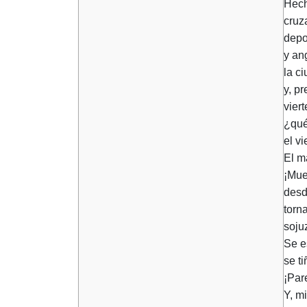
Hech
cruz
depo
y an
la c
y, p
viert
¿qué
el v
El m
¡Mue
desd
torn
soju
Se e
se ti
¡Par
Y, mi