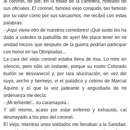
al coronel, de pie, en la mitad de la carretera, rodeado de
sus oficiales. El coronel, famoso viejo corajudo, tan famoso
por su valor como por sus sarcasmos, me recibió con estas
palabras:
- ¡Aquí viene otro de nuestros corredores! ¡Qué susto les ha
dado a ustedes la patrullita de ayer! Me place tener en mi
unidad mozos que después de la guerra podrían participar
con honor en las Olimpiadas...
La cara del viejo coronel estaba llena de risa. Lo mire en
silencio, pero sólo un instante, porque su rostro Colorado
burlón se desvaneció y, por rara alucinación, en vez del
suyo, ancho y bermejo, vi el palúdico y cetrino de Marcial
Aquino y oí que la voz jadeante y angustiada de mi
ordenanza me decía:
- ¡Mi teñiente!... su caramayola...
Y allí mismo, acaso por estar enfermo y exhausto, caí
desmayado a los pies del coronel.
El viejo, mientras unos soldados me llevaban a la Sanidad,