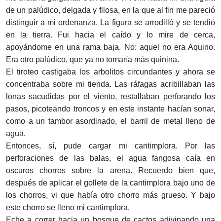
de un palúdico, delgada y filosa, en la que al fin me pareció
distinguir a mi ordenanza. La figura se arrodilló y se tendió
en la tierra. Fui hacia el caído y lo mire de cerca,
apoyándome en una rama baja. No: aquel no era Aquino.
Era otro palúdico, que ya no tomaría más quinina.
El tiroteo castigaba los arbolitos circundantes y ahora se
concentraba sobre mi tienda. Las ráfagas acribillaban las
lonas sacudidas por el viento, restallaban perforando los
pasos, picoteando troncos y en este instante hacían sonar,
como a un tambor asordinado, el barril de metal lleno de
agua.
Entonces, sí, pude cargar mi cantimplora. Por las
perforaciones de las balas, el agua fangosa caía en
oscuros chorros sobre la arena. Recuerdo bien que,
después de aplicar el gollete de la cantimplora bajo uno de
los chorros, vi que había otro chorro más grueso. Y bajo
este chorro se lleno mi cantimplora.
Eche a correr hacia un bosque de cactos adivinando una