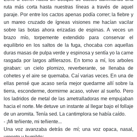
ruta más corta hasta nuestras líneas a través de aquel
paraje. Por entre los cactos apenas podía correr; la fiebre y
un mareo cruzado de ígneas visiones me hacían vacilar
sobre las botas ahora erizadas de espinas. A veces un
brazo mío, torpemente extendido para conservar el
equilibrio en los saltos de la fuga, chocaba con aquellas
duras masas de pulpa verde y espinosa y sentía yo la carne
rasgada por largos alfilerazos. En torno a mí, los arboles
giraban: un cielo plomizo, reverberante, se llenaba de
cohetes y el aire se quemaba. Caí varias veces. En una de
ellas pensé que acaso sería mejor quedarme allí sobre la
tierra, esconderme, dormirme acaso, volver al sueño. Pero
los ladridos de metal de las ametralladoras me empujaban
hacia el norte. Me detuve un instante al llegar bajo el follaje
de un aromita. Tenía sed. La cantimplora se había caído.
- ¡Mi teñiente, mi teñiente...
Una voz avanzaba detrás de mí; una voz opaca, nasal,
urgente y humilde: