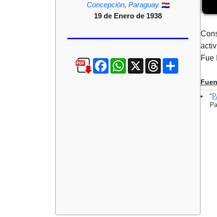
Concepción
,
Paraguay
19 de Enero de 1938
Cons
acti
Fue 
Facebook
WhatsApp
X
Threads
Compartir
Fuen
"
P
Pa