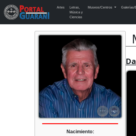
Artes
Letras,
Museos/Centros
Galerías/E
Música y
Ciencias
Da
Nacimiento: