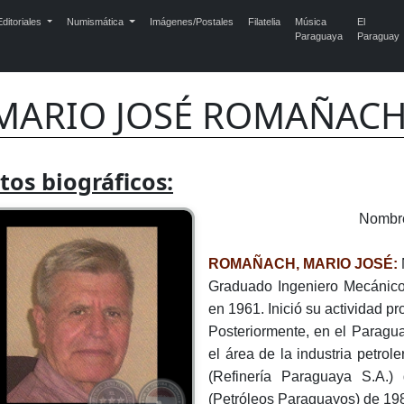
ditoriales
Numismática
Imágenes/Postales
Filatelia
Música
El
Paraguaya
Paraguay
MARIO JOSÉ ROMAÑAC
tos biográficos:
Nombr
ROMAÑACH, MARIO JOSÉ:
Graduado Ingeniero Mecánico
en 1961. Inició su actividad pro
Posteriormente, en el Paragu
el área de la industria petr
(Refinería Paraguaya S.A
(Petróleos Paraguayos) de 198