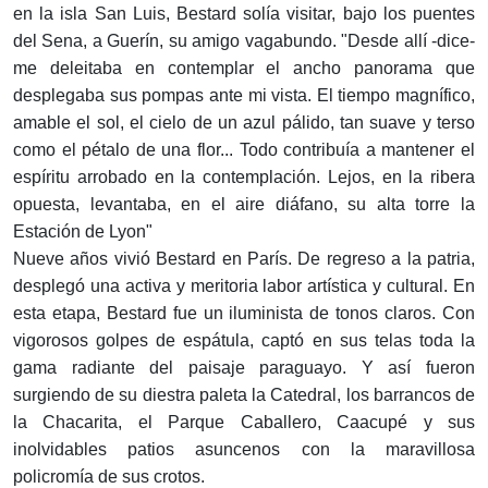
en la isla San Luis, Bestard solía visitar, bajo los puentes
del Sena, a Guerín, su amigo vagabundo. "Desde allí -dice-
me deleitaba en contemplar el ancho panorama que
desplegaba sus pompas ante mi vista. El tiempo magnífico,
amable el sol, el cielo de un azul pálido, tan suave y terso
como el pétalo de una flor... Todo contribuía a mantener el
espíritu arrobado en la contemplación. Lejos, en la ribera
opuesta, levantaba, en el aire diáfano, su alta torre la
Estación de Lyon"
Nueve años vivió Bestard en París. De regreso a la patria,
desplegó una activa y meritoria labor artística y cultural. En
esta etapa, Bestard fue un iluminista de tonos claros. Con
vigorosos golpes de espátula, captó en sus telas toda la
gama radiante del paisaje paraguayo. Y así fueron
surgiendo de su diestra paleta la Catedral, los barrancos de
la Chacarita, el Parque Caballero, Caacupé y sus
inolvidables patios asuncenos con la maravillosa
policromía de sus crotos.