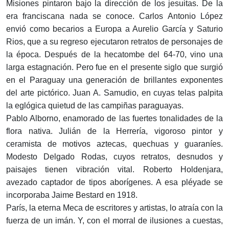
Misiones pintaron bajo la dirección de los jesuitas. De la
era franciscana nada se conoce. Carlos Antonio López
envió como becarios a Europa a Aurelio García y Saturio
Rios, que a su regreso ejecutaron retratos de personajes de
la época. Después de la hecatombe del 64-70, vino una
larga estagnación. Pero fue en el presente siglo que surgió
en el Paraguay una generación de brillantes exponentes
del arte pictórico. Juan A. Samudio, en cuyas telas palpita
la eglógica quietud de las campiñas paraguayas.
Pablo Alborno, enamorado de las fuertes tonalidades de la
flora nativa. Julián de la Herrería, vigoroso pintor y
ceramista de motivos aztecas, quechuas y guaraníes.
Modesto Delgado Rodas, cuyos retratos, desnudos y
paisajes tienen vibración vital. Roberto Holdenjara,
avezado captador de tipos aborígenes. A esa pléyade se
incorporaba Jaime Bestard en 1918.
París, la eterna Meca de escritores y artistas, lo atraía con la
fuerza de un imán. Y, con el morral de ilusiones a cuestas,