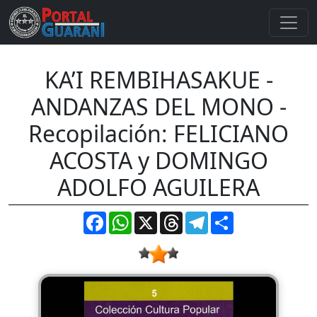
KA’I REMBIHASAKUE -
ANDANZAS DEL MONO -
Recopilación: FELICIANO
ACOSTA y DOMINGO
ADOLFO AGUILERA
Facebook
WhatsApp
X
Threads
Telegram
Compartir