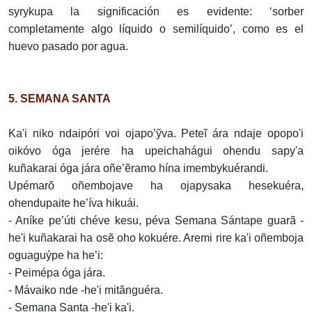
syrykupa la significación es evidente: ‘sorber
completamente algo líquido o semilíquido’, como es el
huevo pasado por agua.
5. SEMANA SANTA
Ka'i niko ndaipóri voi ojapo’ỹva. Peteĩ ára ndaje opopo'i
oikóvo óga jerére ha upeichahágui ohendu sapy'a
kuñakarai óga jára oñe’ẽramo hína imembykuérandi.
Upémarõ oñembojave ha ojapysaka hesekuéra,
ohendupaite he’íva hikuái.
- Aníke pe’úti chéve kesu, péva Semana Sántape guarã -
he'i kuñakarai ha osẽ oho kokuére. Aremi rire ka'i oñemboja
oguaguýpe ha he’i:
- Peimépa óga jára.
- Mávaiko nde -he'i mitãnguéra.
- Semana Santa -he'i ka'i.