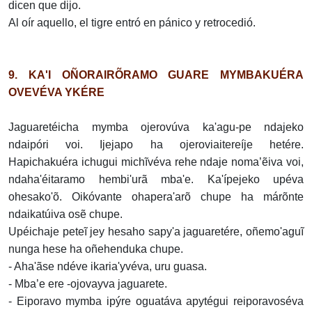
dicen que dijo.
Al oír aquello, el tigre entró en pánico y retrocedió.
9. KA'I OÑORAIRÕRAMO GUARE MYMBAKUÉRA
OVEVÉVA YKÉRE
Jaguaretéicha mymba ojerovúva ka'agu-pe ndajeko
ndaipóri voi. Ijejapo ha ojeroviaitereíje hetére.
Hapichakuéra ichugui michĩvéva rehe ndaje noma’ẽiva voi,
ndaha'éitaramo hembi'urã mba'e. Ka'ípejeko upéva
ohesako'õ. Oikóvante ohapera'arõ chupe ha márõnte
ndaikatúiva osẽ chupe.
Upéichaje peteĩ jey hesaho sapy'a jaguaretére, oñemo'aguĩ
nunga hese ha oñehenduka chupe.
- Aha'ãse ndéve ikaria'yvéva, uru guasa.
- Mba’e ere -ojovayva jaguarete.
- Eiporavo mymba ipýre oguatáva apytégui reiporavoséva