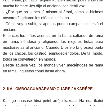
- Échenme, por favor, alguna fruta en sazón, pues ando con
mucha hambre -les dijo el anciano, con débil voz.
- ¿Por qué no subes tú mismo al árbol, como lo hicimos
nosotros? -gritaron los niños al unísono.
- Cómo voy a subir, si apenas puedo campar -contestó el
anciano.
Entonces los niños acentuaron la burla, saltando de rama
en rama, riéndose y eligiendo las mejores frutas para
mostrárselas al anciano. Cuando Dios vio la grosera burla
de los chicos, los castigó, enmudeciéndolos. De tal modo,
todos se convirtieron en monos.
Desde aquella vez, los monos viven meciéndose de rama
en rama, inquietos como hasta ahora.
2. KA'I OMBOAGUARÁRAMO GUARE JAKARÉPE
Ka’íngo ohasase hína peteĩ arrójo kakuaa. Ha nda ikatúi