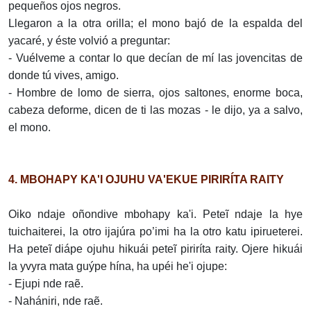
pequeños ojos negros.
Llegaron a la otra orilla; el mono bajó de la espalda del
yacaré, y éste volvió a preguntar:
- Vuélveme a contar lo que decían de mí las jovencitas de
donde tú vives, amigo.
- Hombre de lomo de sierra, ojos saltones, enorme boca,
cabeza deforme, dicen de ti las mozas - le dijo, ya a salvo,
el mono.
4. MBOHAPY KA'I OJUHU VA'EKUE PIRIRÍTA RAITY
Oiko ndaje oñondive mbohapy ka'i. Peteĩ ndaje la hye
tuichaiterei, la otro ijajúra po’imi ha la otro katu ipirueterei.
Ha peteĩ diápe ojuhu hikuái peteĩ piriríta raity. Ojere hikuái
la yvyra mata guýpe hína, ha upéi he'i ojupe:
- Ejupi nde raẽ.
- Nahániri, nde raẽ.