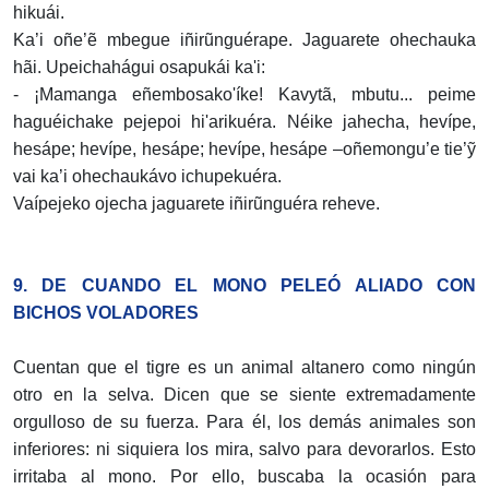
hikuái.
Ka’i oñe’ẽ mbegue iñirũnguérape. Jaguarete ohechauka
hãi. Upeichahágui osapukái ka'i:
- ¡Mamanga eñembosako'íke! Kavytã, mbutu... peime
haguéichake pejepoi hi'arikuéra. Néike jahecha, hevípe,
hesápe; hevípe, hesápe; hevípe, hesápe –oñemongu’e tie’ỹ
vai ka’i ohechaukávo ichupekuéra.
Vaípejeko ojecha jaguarete iñirũnguéra reheve.
9. DE CUANDO EL MONO PELEÓ ALIADO CON
BICHOS VOLADORES
Cuentan que el tigre es un animal altanero como ningún
otro en la selva. Dicen que se siente extremadamente
orgulloso de su fuerza. Para él, los demás animales son
inferiores: ni siquiera los mira, salvo para devorarlos. Esto
irritaba al mono. Por ello, buscaba la ocasión para