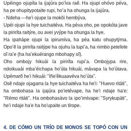
Upéingo ojupíta la ijajúra po'íva raẽ. Ha ojupi ohóvo péva,
ha pe ohupitypotaite rupi, ho’a ha ohunga la ijajúra.
- Ndeha —he'i ojupe la mokõi hembýva.
Upéi ojupi la hye tuichaitéva. Ha péva oho, pe opokóta jave
la piriríta raitýre, ou avei yvýpe ha ohunga la hye.
Ha ipahápe ojupi la ipirumíva, ha péa katu ohupytýma.
Opo’ẽ la piriríta raitýpe ha ojuhu la tupi’a, ha nimbo peteĩete
oĩ ra’e (ha ha’ekuérango mbohapy oĩ).
Oho ombojy hikuái la piriríta rupi’a. Ombojypa rire,
ndoikuaái mba’éichapa ho'úta hikuái, mávapa la ho'útava.
Upémarõ he'i hikuái: "Iñe'ẽkuaavéva ho’úta".
Osẽ ndaje ojagarra la hye tuichaitéva ha he'i: "Huevo ritáti",
ha ombohasa la ijajúra po'ietévape, ha he'i ndaje ha'e:
"Rémo ritáti". Ha ombohasávo la ipo’imívape: "Syrykupáti",
he'i ndaje ha'e ha ho'upaite un tírope.
4. DE CÓMO UN TRÍO DE MONOS SE TOPÓ CON UN