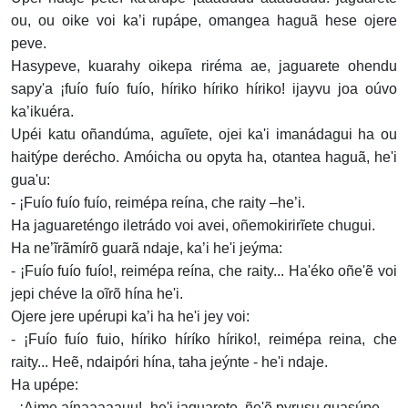
ou, ou oike voi ka’i rupápe, omangea haguã hese ojere
peve.
Hasypeve, kuarahy oikepa riréma ae, jaguarete ohendu
sapy'a ¡fuío fuío fuío, híriko híriko híriko! ijayvu joa oúvo
ka’ikuéra.
Upéi katu oñandúma, aguĩete, ojei ka'i imanádagui ha ou
haitýpe derécho. Amóicha ou opyta ha, otantea haguã, he'i
gua'u:
- ¡Fuío fuío fuío, reimépa reína, che raity –he’i.
Ha jaguareténgo iletrádo voi avei, oñemokirirĩete chugui.
Ha ne’ĩrãmírõ guarã ndaje, ka’i he'i jeýma:
- ¡Fuío fuío fuío!, reimépa reína, che raity... Ha'éko oñe'ẽ voi
jepi chéve la oĩrõ hína he'i.
Ojere jere upérupi ka’i ha he'i jey voi:
- ¡Fuío fuío fuio, híriko híríko híriko!, reimépa reina, che
raity... Heẽ, ndaipóri hína, taha jeýnte - he'i ndaje.
Ha upépe:
- ¡Aime aínaaaaauu! -he'i jaguarete, ñe'ẽ pyrusu guasúpe.