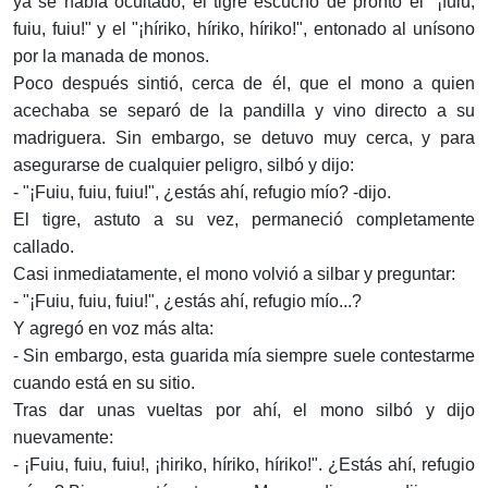
ya se había ocultado, el tigre escuchó de pronto el "¡fuiu,
fuiu, fuiu!" y el "¡híriko, híriko, híriko!", entonado al unísono
por la manada de monos.
Poco después sintió, cerca de él, que el mono a quien
acechaba se separó de la pandilla y vino directo a su
madriguera. Sin embargo, se detuvo muy cerca, y para
asegurarse de cualquier peligro, silbó y dijo:
- "¡Fuiu, fuiu, fuiu!", ¿estás ahí, refugio mío? -dijo.
El tigre, astuto a su vez, permaneció completamente
callado.
Casi inmediatamente, el mono volvió a silbar y preguntar:
- "¡Fuiu, fuiu, fuiu!", ¿estás ahí, refugio mío...?
Y agregó en voz más alta:
- Sin embargo, esta guarida mía siempre suele contestarme
cuando está en su sitio.
Tras dar unas vueltas por ahí, el mono silbó y dijo
nuevamente:
- ¡Fuiu, fuiu, fuiu!, ¡hiriko, híriko, híriko!". ¿Estás ahí, refugio