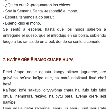
- ¿Quién eres? -preguntaron los chicos.
- Soy la Semana Santa -respondió el mono.
- Espera; tenemos algo para ti.
- Bueno -dijo el mono.
Se sentó a esperar, hasta que los niños salieron a
entregarle el queso, que él introdujo en su bolsa, subiendo
luego a las ramas de un árbol, donde se sentó a comerlo.
7. KA'ÍPE OÑE'Ẽ RAMO GUARE HUPA
Peteĩ árape ndaje oguata kangy oikóvo jaguarete, are
guivéma ho’use ka'ípe ra’e, ha márõ ndaikatúi ikuã cha'ĩ
hesé.
Ka’íngo, ko’ẽ sakãvo, oityvyróma chara ha ¡fuío fuío fuío!
ohua'ĩ hembi’urã rekávo, ha pytũ para javéma ojere jepi
haitýpe.
Upéi ndaje peteĩ ka'arúpe ¡aaãuuuũ aaãuuuuũ! jaguarete