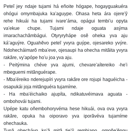
Peteĩ jey ndaje tujami há eñoite hógape, hogayguakuéra
ohógui omymbajuka ka'aguype. Ohasa heta ára ojere'ỹ
rehe hikuái ha tujami ivare’áma, opágui tembi'u opyta
va'ekue chupe. Tujami ndaje oguata asýma
imarachachãmbágui. Otyryryhápe osẽ oheka yva aju
ká’aguýre. Oguahẽvo peteĩ yvyra guýpe, ojesareko yvýre.
Ndohecháimarõ mba'eve, ojesaupi ha ohecha mitãita yvyra
rakãre, vy'apópe ho'u joa yva aju.
- Peitýmina chéve yva ajumi, chevare'aítereiko -he'i
mbeguemi mitãnguérape.
- Mba'éreiko nderejupíri yvyra rakãre ore rojupi haguéicha -
osapukái joja mitãnguéra tujamíme.
- Ha mba'éichaiko ajupíta, ndikatuvéimava aguata -
ombohovái tujami.
Upépe katu oñembohoryvéma hese hikuái, ova ova yvyra
rakãre, opuka ha oiporavo yva iporãvéva tujamíme
ohechauka.
Tupã ohechávo ko'ã mitã tie’ỹ rembiapo, omoñe'ẽngu