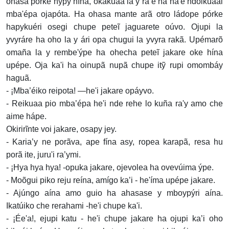
ohasa pórke hypy hína, okakuaa la y ra’e ha ha'e ndoikuaái
mba'épa ojapóta. Ha ohasa mante arã otro ládope pórke
hapykuéri osegi chupe peteĩ jaguarete oúvo. Ojupi la
yvyráre ha oho la y ári opa chugui la yvyra rakã. Upémarõ
omaña la y rembe'ýpe ha ohecha peteĩ jakare oke hína
upépe. Oja ka'i ha oinupã nupã chupe itỹ rupi omombáy
haguã.
- ¡Mba’éiko reipota! —he'i jakare opáyvo.
- Reikuaa pio mba’épa he'i nde rehe lo kuña ra'y amo che
aime hápe.
Okirirĩnte voi jakare, osapy jey.
- Karia’y ne porãva, ape fína asy, ropea karapã, resa hu
porã ite, juru'i ra’ymi.
- ¡Hya hya hya! -opuka jakare, ojevolea ha ovevúima ýpe.
- Moõgui piko reju reína, amígo ka’i - he'íma upépe jakare.
- Ajúngo aína amo guio ha ahasase y mboypýri aína.
Ikatúiko che rerahami -he'i chupe ka'i.
- ¡Ée'a!, ejupi katu - he'i chupe jakare ha ojupi ka’i oho