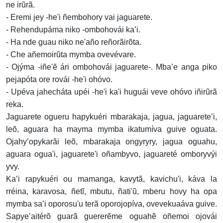
ne irũrã.
- Eremi jey -he'i ñembohory vai jaguarete.
- Rehendupáma niko -ombohovái ka’i.
- Ha nde guau niko ne'año reñorãirõta.
- Che añemoirũta mymba ovevévare.
- Ojýma -iñe'ẽ ári ombohovái jaguarete-. Mba’e anga piko
pejapóta ore rovái -he'i ohóvo.
- Upéva jahecháta upéi -he'i ka'i huguái veve ohóvo iñirũrã
reka.
Jaguarete ogueru hapykuéri mbarakaja, jagua, jaguarete’i,
leõ, aguara ha mayma mymba ikatumíva guive oguata.
Ojahy’opykarãi leõ, mbarakaja ongyryry, jagua oguahu,
aguara ogua'i, jaguarete'i oñambyvo, jaguareté omboryvýi
yvy.
Ka’i rapykuéri ou mamanga, kavytã, kavichu'i, káva la
rréina, karavosa, ñetĩ, mbutu, ñati'ũ, mberu hovy ha opa
mymba sa’i oporosu'u terã oporojopíva, ovevekuaáva guive.
Sapye’aitérõ guarã guererẽme oguahẽ oñemoi ojovái