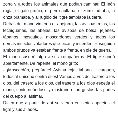
zorro y a todos los animales que podían caminar. El león
rugía, el gato gruñía, el perro aullaba, el zorro ladraba, la
onza bramaba, y al rugido del tigre temblaba la tierra.
Detrás del mono vinieron el abejorro, las avispas rojas, las
lechiguanas, las abejas, las avispas de bolsa, jejenes,
tábanos, mosquitos, moscardones verdes y todos los
demás insectos voladores que pican y muerden. Enseguida
ambos grupos ya estaban frente a frente, en pie de guerra.
El mono susurró algo a sus compañeros. El tigre sonrió
abiertamente. De repente, el mono gritó:
- ¡Moscardón, prepárate! Avispa roja, tábano... ¡carguen,
todos al unísono contra ellos! Vamos a ver: del trasero a los
ojos, del trasero a los ojos, del trasero a los ojos -repetía el
mono, contorneándose y mostrando con gestos las partes
del cuerpo a lastimar.
Dicen que a partir de ahí se vieron en serios aprietos el
tigre y sus aliados.