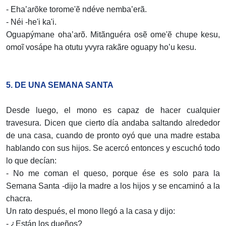
- Eha’arõke torome'ẽ ndéve nemba’erã.
- Néi -he'i ka'i.
Oguapýmane oha’arõ. Mitãnguéra osẽ ome'ẽ chupe kesu,
omoĩ vosápe ha otutu yvyra rakãre oguapy ho’u kesu.
5. DE UNA SEMANA SANTA
Desde luego, el mono es capaz de hacer cualquier
travesura. Dicen que cierto día andaba saltando alrededor
de una casa, cuando de pronto oyó que una madre estaba
hablando con sus hijos. Se acercó entonces y escuchó todo
lo que decían:
- No me coman el queso, porque ése es solo para la
Semana Santa -dijo la madre a los hijos y se encaminó a la
chacra.
Un rato después, el mono llegó a la casa y dijo:
- ¿Están los dueños?