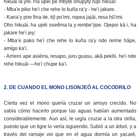
hikuái la ýre. Ha upéi pe mbyte ohupyty rupi hikuái:
- Mba'e piko he'i che rehe lo kuña ra’y - he'i jakare.
- Karia’y pire fina ite, tiỹ po'imi, ropea jajái, resa hũ'imi.
Oho hikuái, ha upéi oseẽma la y rembe’ýpe. Ojepoi ká i, ha
jakare he'i jey:
- Mba’e pako he'i che rehe lo kuña ra'y nde reime hápe,
amígo ka’i.
- Arriero ape asiérra, resapo, juru guasu, akã pekõi, he'i nde
rehe hikuái —he'i chupe ka'i.
2. DE CUANDO EL MONO LISONJEÓ AL COCODRILO
Cierta vez el mono quería cruzar un arroyo crecido. No
sabía cómo hacerlo porque las aguas habían aumentado
considerablemente. Aun así, le urgía cruzar a la otra orilla,
puesto que un tigre lo vería siguiendo. Subió a un árbol, y a
través del ramaje vio que en el agua dormía un yacaré,