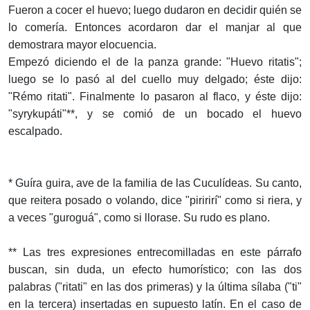
Fueron a cocer el huevo; luego dudaron en decidir quién se
lo comería. Entonces acordaron dar el manjar al que
demostrara mayor elocuencia.
Empezó diciendo el de la panza grande: "Huevo ritatis";
luego se lo pasó al del cuello muy delgado; éste dijo:
"Rémo ritati". Finalmente lo pasaron al flaco, y éste dijo:
"syrykupáti"**, y se comió de un bocado el huevo
escalpado.
* Guíra guira, ave de la familia de las Cuculídeas. Su canto,
que reitera posado o volando, dice "piririrí" como si riera, y
a veces "guroguá", como si llorase. Su rudo es plano.
** Las tres expresiones entrecomilladas en este párrafo
buscan, sin duda, un efecto humorístico; con las dos
palabras ("ritati" en las dos primeras) y la última sílaba ("ti"
en la tercera) insertadas en supuesto latín. En el caso de