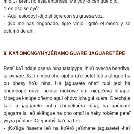
mío...? Bien, no está entonces. Me voy -dicen que dijo.
Y en eso se oyó:
- ¡Aquí estoooy! -dijo el tigre con su gruesa voz.
- ¡No me has engañado, tigre viejo! -gritó el mono y se
esfumó de ahí.
8. KA'I OMONGYHYJÉRAMO GUARE JAGUARETÉPE
Peteĩ ka'i ndaje osena hína tataipýpe, iñirũ ovecha hendive,
la pyhare. Ka’i nimbo oho ojuhu ra'e peteĩ leõ akãngue ha
ou ohesy ho'u hína. Ha jaguarete oñetĩ rupi jepi ha
oñembope oúvo, ho'use mokõive umi ojepe'éva hínape.
Mbegue katúpe oñemo’aguĩ ohóvo ichugui kuéra. Ohecháje
ka'i la jaguarete ouha chupekuéra hína, ha upémarõ
ojagarra la leõ akãngue ha oho omoĩ la haity rokẽme peteĩ
yvyra púntare. Ojejuruhýi ka’i ha he'i:
- ¡Ko'ãga ñasena leõ ha ko'ẽrõ ja'úmane jaguarete! -he'i