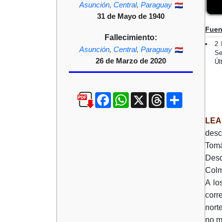
Asunción
,
Central
,
Paraguay
31 de Mayo de 1940
Fuen
Fallecimiento:
2 
Asunción
,
Central
,
Paraguay
Se
26 de Marzo de 2020
Úl
Facebook
WhatsApp
X
Threads
Compartir
LEA
desc
Tomá
Desd
Colm
A lo
corr
nort
no m