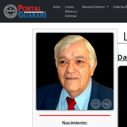
Artes
Letras,
Museos/Centros
Galerías/E
Música y
Ciencias
Da
Nacimiento: