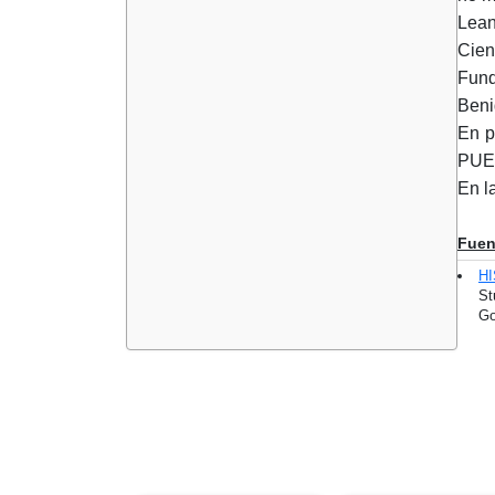
Lean
Cien
Fund
Beni
En 
PUE
En l
Fuen
H
St
Go