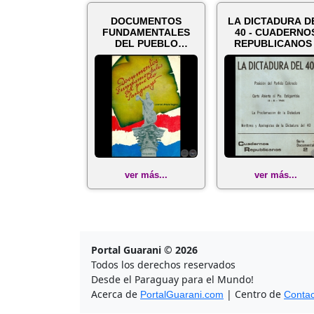
DOCUMENTOS
LA DICTADURA D
FUNDAMENTALES
40 - CUADERNO
DEL PUEBLO
REPUBLICANOS 
PARAGUAYO -
SERIE DOCUMENT
Volumen 2 - Auto...
N...
ver más...
ver más...
Portal Guarani © 2026
Todos los derechos reservados
Desde el Paraguay para el Mundo!
Acerca de
| Centro de
PortalGuarani.com
Contac