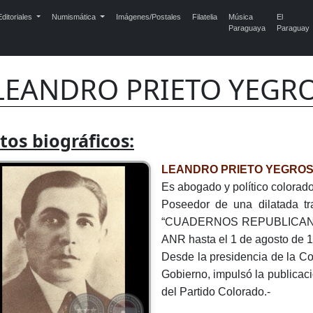
ditoriales
Numismática
Imágenes/Postales
Filatelia
Música
El
Paraguaya
Paraguay
LEANDRO PRIETO YEGROS
tos biográficos:
LEANDRO PRIETO YEGRO
Es abogado y político colorad
Poseedor de una dilatada tray
“CUADERNOS REPUBLICANOS” 
ANR hasta el 1 de agosto de 1
Desde la presidencia de la Co
Gobierno, impulsó la publicac
del Partido Colorado.-