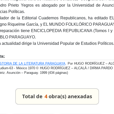
dro Prieto Yegros es abogado por la Universidad de Asunci
cias Políticas.
ador de la Editorial Cuadernos Republicanos, ha editado
gno Riquelme García, y EL MUNDO FOLKLÓRICO PARAGUAYO 
preparación tiene ENCICLOPEDIA REPUBLICANA (Tomos 
BLO PARAGUAYO.
a actualidad dirige la Universidad Popular de Estudios Políticos
te:
ISTORIA DE LA LITERATURA PARAGUAYA
. Por HUGO RODRÍGUEZ – ALCAL
udium-63 - México 1970 © HUGO RODRÍGUEZ – ALCALÁ / DIRMA PARDO CARU
iriz. Asunción – Paraguay. 1999 (434 páginas)
Total de
4
obra(s) anexadas