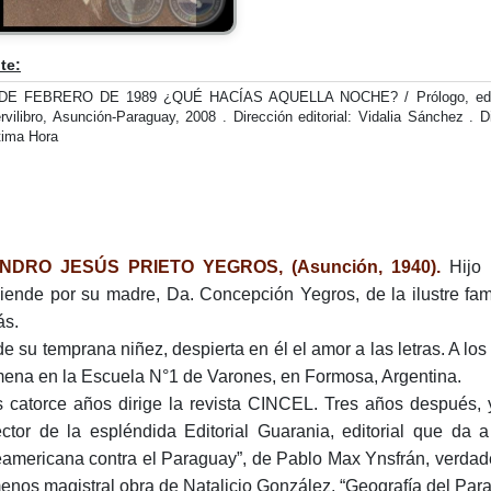
te:
DE FEBRERO DE 1989 ¿QUÉ HACÍAS AQUELLA NOCHE? / Prólogo, edició
rvilibro, Asunción-Paraguay, 2008 . Dirección editorial: Vidalia Sánchez . D
tima Hora
NDRO JESÚS PRIETO YEGROS, (Asunción, 1940).
Hijo 
iende por su madre, Da. Concepción Yegros, de la ilustre fam
s.
e su temprana niñez, despierta en él el amor a las letras. A los
ena en la Escuela N°1 de Varones, en Formosa, Argentina.
s catorce años dirige la revista CINCEL. Tres años después,
ector de la espléndida Editorial Guarania, editorial que da 
eamericana contra el Paraguay”, de Pablo Max Ynsfrán, verdader
enos magistral obra de Natalicio González, “Geografía del Par