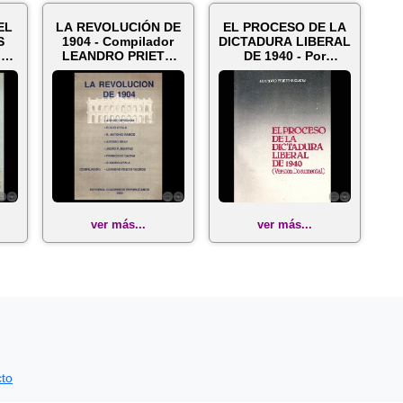
EL
LA REVOLUCIÓN DE
EL PROCESO DE LA
S
1904 - Compilador
DICTADURA LIBERAL
-
LEANDRO PRIETO
DE 1940 - Por
AL
YEGROS - Año 19...
LEANDRO PRIETO
Y...
ver más...
ver más...
to