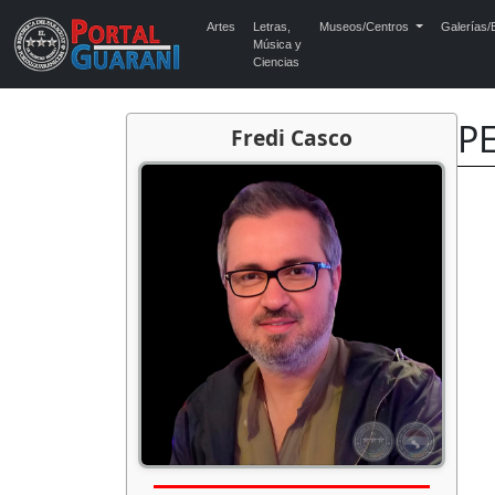
Artes
Letras,
Museos/Centros
Galerías/E
Música y
Ciencias
PE
Fredi Casco