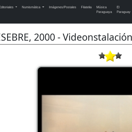
ditoriales
Numismática
Imágenes/Postales
Filatelia
Música
El
Paraguaya
Paraguay
SEBRE, 2000 - Videonstalació