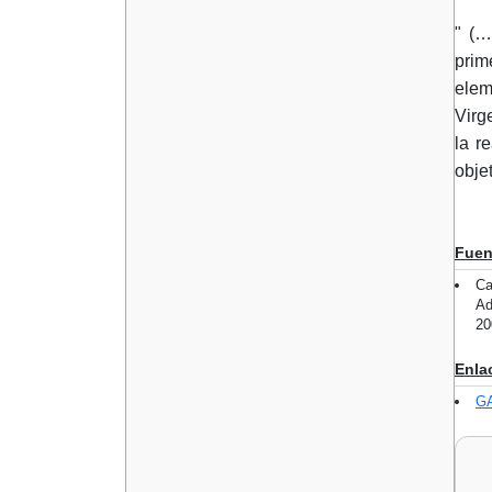
" (…
prim
elem
Virg
la r
obje
Fuen
Ca
Ad
20
Enla
GA