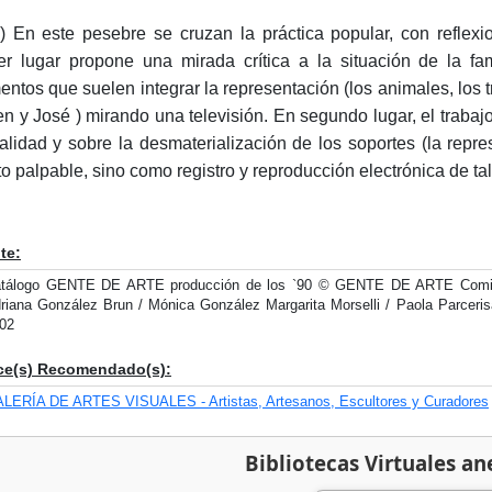
) En este pesebre se cruzan la práctica popular, con reflex
er lugar propone una mirada crítica a la situación de la f
entos que suelen integrar la representación (los animales, los tr
en y José ) mirando una televisión. En segundo lugar, el trabajo
ealidad y sobre la desmaterialización de los soportes (la repr
to palpable, sino como registro y reproducción electrónica de tal
te:
tálogo GENTE DE ARTE producción de los `90 © GENTE DE ARTE Comisión
riana González Brun / Mónica González Margarita Morselli / Paola Parcer
02
ce(s) Recomendado(s):
LERÍA DE ARTES VISUALES - Artistas, Artesanos, Escultores y Curadores
Bibliotecas Virtuales an