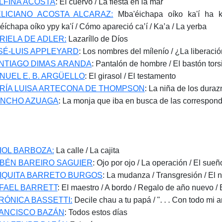
LFINA ACOSTA
: El cuervo / La fiesta en la mar
ELICIANO ACOSTA ALCARAZ:
Mba'éichapa oíko ka'í ha k
éíchapa oíko ypy ka'í / Cómo apareció ca’í / Ka’a / La yerba
RIELA DE ADLER:
Lazaríllo de Díos
SÉ-LUIS APPLEYARD
: Los nombres del mílenío / ¿La liberac
NTIAGO DIMAS ARANDA
: Pantalón de hombre / El bastón tor
NUEL E. B. ARGÜELLO
: El girasol / El testamento
RÍA LUISA ARTECONA DE THOMPSON
: La niña de los dura
NCHO AZUAGA
: La monja que iba en busca de las correspon
IOL BARBOZA:
La calle / La cajita
BÉN BAREIRO SAGUIER
: Ojo por ojo / La operación / El sue
IQUITA BARRETO BURGOS
: La mudanza / Transgresión / El 
FAEL BARRETT
: El maestro / A bordo / Regalo de año nuevo /
RÓNICA BASSETTI:
Decile chau a tu papá / ". . . Con todo mi 
ANCISCO BAZÁN
: Todos estos días