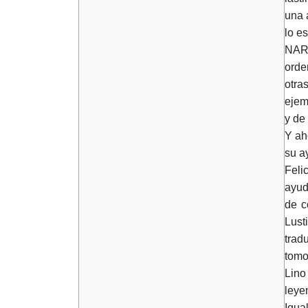
una 
lo e
NARR
orde
otra
ejem
y de
Y ah
su a
Feli
ayud
de c
Lust
trad
tomo
Lino
leye
Igua