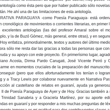
antología como ésta pero que por haber publicado sólo novelas 
stán. He ahí una de las limitaciones de esta antología.
ATIVA PARAGUAYA -como Poesía Paraguaya- está ordenada
n cronológico de movimientos o corrientes literarias, en primer
s excelentes antologías (las del profesor Amaral sobre el 
plo, y la de Buzó Gómez, más general, entre otras), y en segu
 Hoy enfatiza, primordialmente, textos y autores del último medio
ora sólo me resta dar las gracias a todas las personas que co
yuda y su apoyo con este proyecto. En primerísimo lugar, agra
ciano Acosta, Dirma Pardo Carugati, José Vicente Peiró y 
arme en momentos cruciales de la preparación del manuscrito,
onseguir (pero que ellos afortunadamente los tenían o lograr
ig y a Tracy Lewis por colaborar nuevamente en Narrativa Pa
ucción al castellano de relatos en guaraní, ayuda ya genero
 II de Poesía Paraguaya de Ayer y de Hoy. Gracias también a
 Trinidad Sanabria y a Graciela Martínez, por su aporte edi
ndas en guaraní y por responder a mis muchas preguntas de léxi
lmente inmensa es mi gratitud para dos contribuyentes claves a