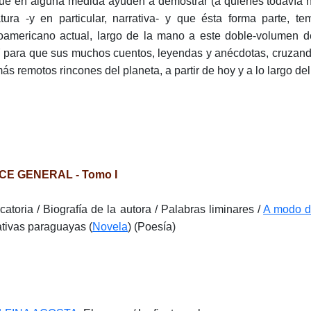
ue en alguna medida ayuden a demostrar (a quienes todavía n
ratura -y en particular, narrativa- y que ésta forma parte, te
noamericano actual, largo de la mano a este doble-vol
para que sus muchos cuentos, leyendas y anécdotas, cruzando 
más remotos rincones del planeta, a partir de hoy y a lo largo del
ICE GENERAL - Tomo I
catoria / Biografía de la autora / Palabras liminares /
A modo d
ativas paraguayas (
Novela
) (Poesía)