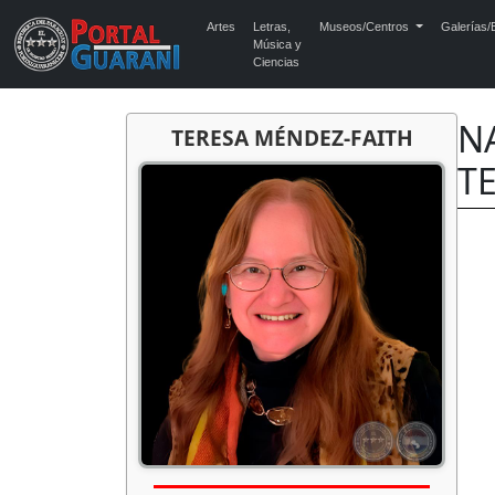
Artes
Letras,
Museos/Centros
Galerías/E
Música y
Ciencias
NA
TERESA MÉNDEZ-FAITH
T