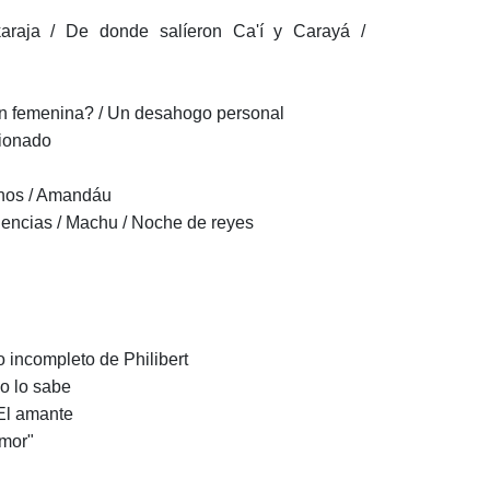
araja / De donde salíeron Ca'í y Carayá /
ión femenina? / Un desahogo personal
sionado
znos / Amandáu
dencias / Machu / Noche de reyes
ño incompleto de Philibert
no lo sabe
 El amante
amor"