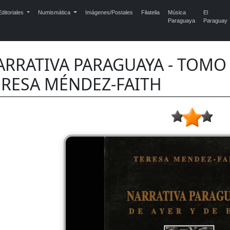
ditoriales
Numismática
Imágenes/Postales
Filatelia
Música
El
Paraguaya
Paraguay
RRATIVA PARAGUAYA - TOMO I (
ERESA MÉNDEZ-FAITH