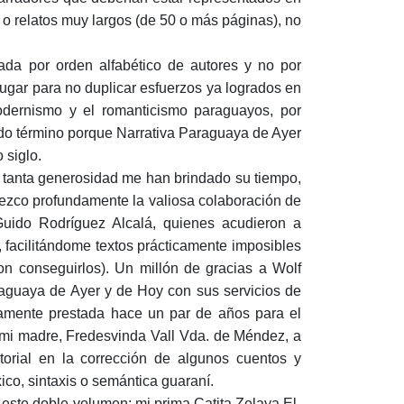
o relatos muy largos (de 50 o más páginas), no
 por orden alfabético de autores y no por
 lugar para no duplicar esfuerzos ya logrados en
modernismo y el romanticismo paraguayos, por
ndo término porque Narrativa Paraguaya de Ayer
 siglo.
n tanta generosidad me han brindado su tiempo,
dezco profundamente la valiosa colaboración de
Guido Rodríguez Alcalá, quienes acudieron a
 facilitándome textos prácticamente imposibles
on conseguirlos). Un millón de gracias a Wolf
raguaya de Ayer y de Hoy con sus servicios de
samente prestada hace un par de años para el
 mi madre, Fredesvinda Vall Vda. de Méndez, a
torial en la corrección de algunos cuentos y
co, sintaxis o semántica guaraní.
 este doble-volumen: mi prima Catita Zelaya El-