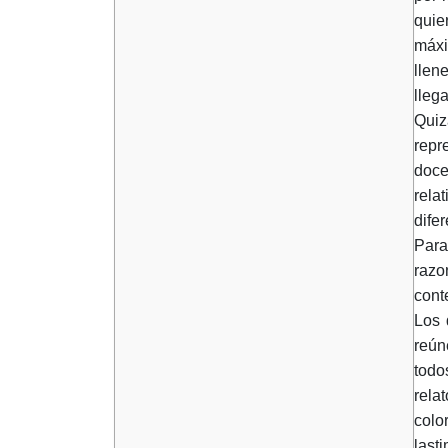
quie
máxi
llen
lleg
Quiz
repr
doce
rela
dife
Para
razo
cont
Los
reún
todo
rela
colo
last