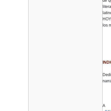
de q
lite
lati
HOY 
los 
IND
Dedi
narr
A