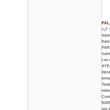
PAL
«¡Y 
repe
Narr
PARA
nues
Los
AYER
lite
tomo
Teat
milen
Como
NARR
por 