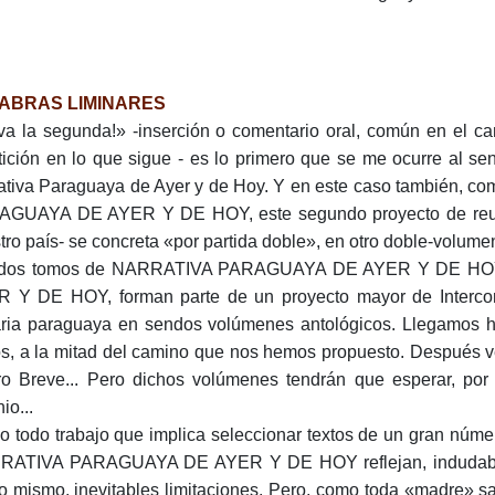
ABRAS LIMINARES
va la segunda!» -inserción o comentario oral, común en el ca
tición en lo que sigue - es lo primero que se me ocurre al sen
ativa Paraguaya de Ayer y de Hoy. Y en este caso también, c
GUAYA DE AYER Y DE HOY, este segundo proyecto de reunir 
tro país- se concreta «por partida doble», en otro doble-volume
 dos tomos de NARRATIVA PARAGUAYA DE AYER Y DE HOY
 Y DE HOY, forman parte de un proyecto mayor de Interconti
raria paraguaya en sendos volúmenes antológicos. Llegamos h
s, a la mitad del camino que nos hemos propuesto. Después ve
ro Breve... Pero dichos volúmenes tendrán que esperar, por
io...
 todo trabajo que implica seleccionar textos de un gran núme
ATIVA PARAGUAYA DE AYER Y DE HOY reflejan, indudablemen
lo mismo, inevitables limitaciones. Pero, como toda «madre» sat