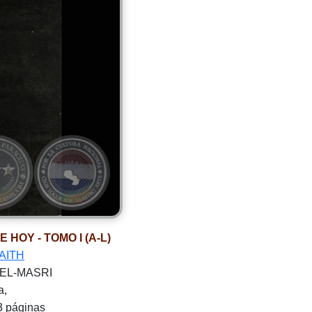
HOY - TOMO I (A-L)
AITH
A EL-MASRI
a,
3 páginas