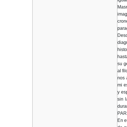
Masr
imag
cron
para
Desd
diag
hist
hast
su g
al f
nos 
mi e
y es
sin 
dura
PARA
En e