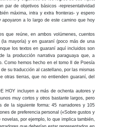
 par de objetivos básicos -representatividad
bién máxima, intra y extra fronteras- y espero
 apoyaron a lo largo de este camino que hoy
a es que reúne, en ambos volúmenes, cuentos
o (la mayoría) y en guaraní (poco más de una
unque los textos en guaraní aquí incluidos son
 de la producción narrativa paraguaya que, a
ano. Como hemos hecho en el tomo II de Poesía
de su traducción al castellano, por las mismas
e otras tierras, que no entienden guaraní, del
HOY incluyen a más de ochenta autores y
gunos muy cortos y otros bastante largos, pero
dos de la siguiente forma: 45 narradores y 105
razones de preferencia personal («Sobre gustos y
e novelas, por ejemplo, lo que implica también,
narradores que deberían estar representados en