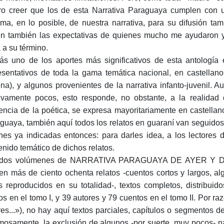
ro creer que los de esta Narrativa Paraguaya cumplen con un
ma, en lo posible, de nuestra narrativa, para su difusión tam
en también las expectativas de quienes mucho me ayudaron y
a a su término.
ás uno de los aportes más significativos de esta antologí
esentativos de toda la gama temática nacional, en castellan
na), y algunos provenientes de la narrativa infanto-juvenil. A
tivamente pocos, esto responde, no obstante, a la realidad
rencia de la poética, se expresa mayoritariamente en castell
guaya, también aquí todos los relatos en guaraní van seguidos 
nes ya indicadas entonces: para darles idea, a los lectores d
enido temático de dichos relatos.
 dos volúmenes de NARRATIVA PARAGUAYA DE AYER Y DE 
en más de ciento ochenta relatos -cuentos cortos y largos, al
s reproducidos en su totalidad-, textos completos, distribui
tos en el tomo I, y 39 autores y 79 cuentos en el tomo II. Por 
res...»), no hay aquí textos parciales, capítulos o segmentos d
imosamente, la exclusión de algunos -por suerte, muy pocos- 