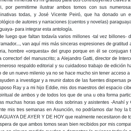
i, por permitirme ilustrar ambos tomos con sus numerosas
inativas todas, y José Vicente Peiró, que ha donado un ex
ológico de autores y narraciones (cuentos y novelas) paraguayas
guaya- para integrar esta antología.
e luego que faltan todavía varios millones -tal vez billones- 
ramador..., van aquí mis más sinceras expresiones de gratitud 
oria, hombre «orquesta» del grupo porque en él se conjugan t
a corrector! del manuscrito; a Alejandro Gatti, director de Inter
eneroso respaldo editorial y su cuidadoso trabajo de edición h
ilo de un nuevo milenio ya no se hace mucho sin tener acceso a 
ayuden a investigar y a reunir datos de las fuentes dispersas por
sposo Ray y a mi hijo Eddie, mis dos maestros del espacio cibe
piritual de ambos y de todos los que de una u otra forma partic
las muchas horas que mis dos sobrinas y asistentes -Anahí y
nte mis tres semanas en Asunción, no podríamos dar hoy l
GUAYA DE AYER Y DE HOY que realmente necesitaron de todos
spera de que ambos tomos sean bien recibidos por mis compatrio