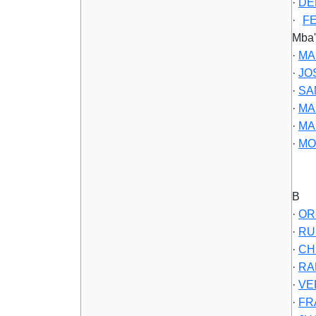
·
DE
·
F
Mba'
·
MA
·
JO
·
SA
·
MA
·
MA
·
MO
B
·
OR
·
RU
·
CH
·
RA
·
VE
·
FR