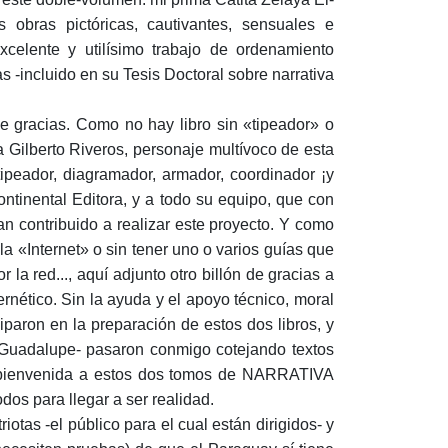
 obras pictóricas, cautivantes, sensuales e
celente y utilísimo trabajo de ordenamiento
 -incluido en su Tesis Doctoral sobre narrativa
de gracias. Como no hay libro sin «tipeador» o
a Gilberto Riveros, personaje multívoco de esta
ipeador, diagramador, armador, coordinador ¡y
continental Editora, y a todo su equipo, que con
an contribuido a realizar este proyecto. Y como
la «Internet» o sin tener uno o varios guías que
 la red..., aquí adjunto otro billón de gracias a
rnético. Sin la ayuda y el apoyo técnico, moral
iparon en la preparación de estos dos libros, y
 Guadalupe- pasaron conmigo cotejando textos
a bienvenida a estos dos tomos de NARRATIVA
 para llegar a ser realidad.
tas -el público para el cual están dirigidos- y