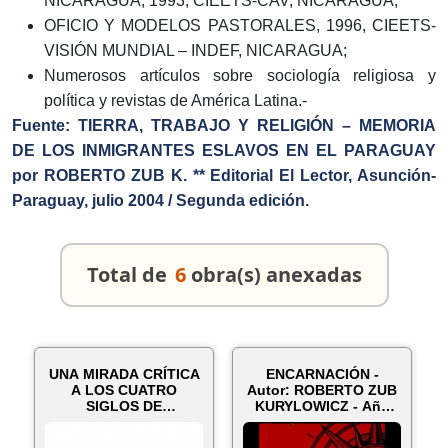
NICARAGUA, 1993, CIEETS-CAV, NICARAGUA;
OFICIO Y MODELOS PASTORALES, 1996, CIEETS-
VISIÓN MUNDIAL – INDEF, NICARAGUA;
Numerosos artículos sobre sociología religiosa y
política y revistas de América Latina.-
Fuen
te: TIERRA, TRABAJO Y RELIGIÓN – MEMORIA
DE LOS INMIGRANTES ESLAVOS EN EL PARAGUAY
por ROBERTO ZUB K. ** Editorial El Lector, Asunción-
Paraguay, julio 2004 / Segunda edición.
Total de
6
obra(s) anexadas
UNA MIRADA CRÍTICA
ENCARNACIÓN -
A LOS CUATRO
Autor: ROBERTO ZUB
SIGLOS DE
KURYLOWICZ - Año
ENCARNACIÓN - Por
2020
ANTON...