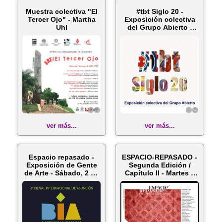
Muestra colectiva "El
#tbt Siglo 20 -
Tercer Ojo" - Martha
Exposición colectiva
Uhl
del Grupo Abierto -
Martes, ...
ver más...
ver más...
Espacio repasado -
ESPACIO-REPASADO -
Exposición de Gente
Segunda Edición /
de Arte - Sábado, 2 de
Capítulo II - Martes 6
Sep...
de Ju...