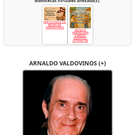
Bibliotecas Virtuales anexada(s):
PARTITURAS DE
MÚSICAS
PARAGUAYAS
MÚSICA
PARAGUAYA
(LIBROS,
ENSAYOS,
LETRAS DE
ARNALDO VALDOVINOS (+)