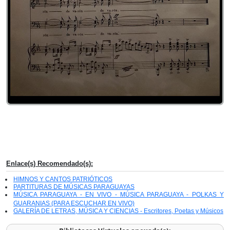
Enlace(s) Recomendado(s):
HIMNOS Y CANTOS PATRIÓTICOS
PARTITURAS DE MÚSICAS PARAGUAYAS
MÚSICA PARAGUAYA - EN VIVO - MÚSICA PARAGUAYA - POLKAS Y
GUARANIAS (PARA ESCUCHAR EN VIVO)
GALERÍA DE LETRAS, MÚSICA Y CIENCIAS - Escritores, Poetas y Músicos