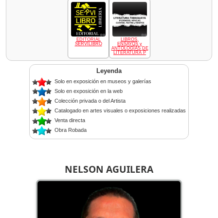
EDITORIAL
LIBROS,
SERVILIBRO
ENSAYOS y
ANTOLOGÍAS DE
LITERATURA P
Leyenda
Solo en exposición en museos y galerías
Solo en exposición en la web
Colección privada o del Artista
Catalogado en artes visuales o exposiciones realizadas
Venta directa
Obra Robada
NELSON AGUILERA