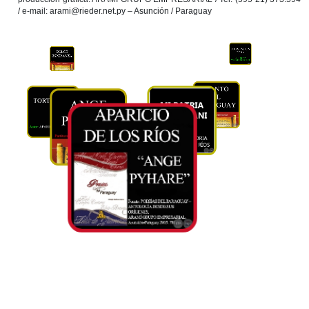
/ e-mail: arami@rieder.net.py – Asunción / Paraguay