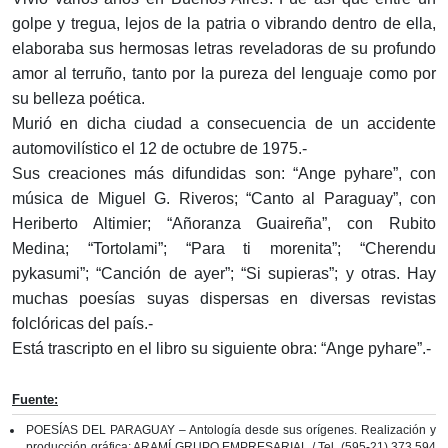
golpe y tregua, lejos de la patria o vibrando dentro de ella,
elaboraba sus hermosas letras reveladoras de su profundo
amor al terruño, tanto por la pureza del lenguaje como por
su belleza poética.
Murió en dicha ciudad a consecuencia de un accidente
automovilístico el 12 de octubre de 1975.-
Sus creaciones más difundidas son: “Ange pyhare”, con
música de Miguel G. Riveros; “Canto al Paraguay”, con
Heriberto Altimier; “Añoranza Guaireña”, con Rubito
Medina; “Tortolami”; “Para ti morenita”; “Cherendu
pykasumi”; “Canción de ayer”; “Si supieras”; y otras. Hay
muchas poesías suyas dispersas en diversas revistas
folclóricas del país.-
Está trascripto en el libro su siguiente obra: “Ange pyhare”.-
Fuente:
POESÍAS DEL PARAGUAY – Antología desde sus orígenes. Realización y
producción gráfica: ARAMÍ GRUPO EMPRESARIAL / Tel. (595-21) 373.594