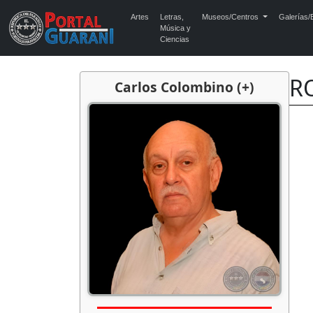
Artes
Letras,
Museos/Centros
Galerías/E
Música y
Ciencias
R
Carlos Colombino (+)