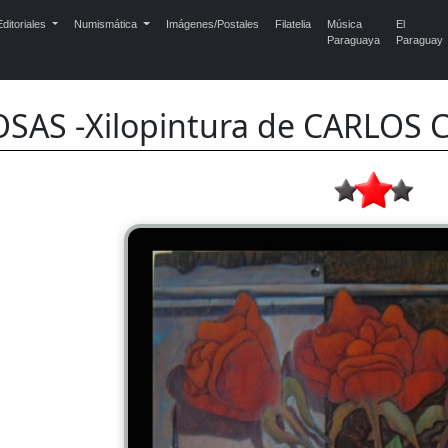
ditoriales
Numismática
Imágenes/Postales
Filatelia
Música
El
Paraguaya
Paraguay
OSAS -Xilopintura de CARLO