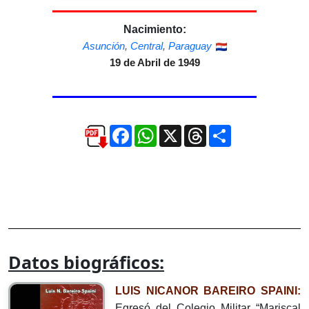
Nacimiento:
Asunción
,
Central
,
Paraguay
19 de Abril de 1949
Facebook
WhatsApp
X
Threads
Compartir
Datos biográficos:
LUIS NICANOR BAREIRO SPAINI:
Egresó del Colegio Militar “Mariscal