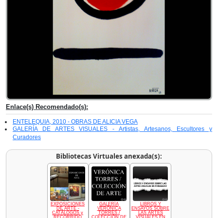
Enlace(s) Recomendado(s):
ENTELEQUIA, 2010 - OBRAS DE ALICIA VEGA
GALERÍA DE ARTES VISUALES - Artistas, Artesanos, Escultores y
Curadores
Bibliotecas Virtuales anexada(s):
EXPOSICIONES
GALERÍA
LIBROS Y
DE ARTE -
VERÓNICA
ENSAYOS SOBRE
CATÁLOGOS y
TORRES /
LAS ARTES
RECORRIDO
COLECCIÓN DE
VISUALES EN