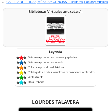
GALERÍA DE LETRAS, MÚSICA Y CIENCIAS - Escritores, Poetas y Músicos
Bibliotecas Virtuales anexada(s):
LIBROS,
ENSAYOS y
ANTOLOGÍAS DE
LITERATURA P
Leyenda
Solo en exposición en museos y galerías
Solo en exposición en la web
Colección privada o del Artista
Catalogado en artes visuales o exposiciones realizadas
Venta directa
Obra Robada
LOURDES TALAVERA