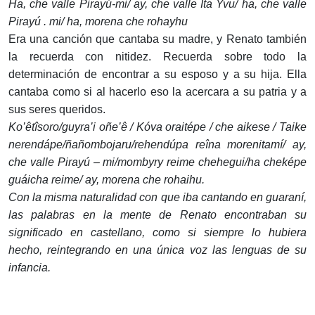
Ha, che valle Pirayú-mi/ ay, che valle Ita Yvu/ ha, che valle
Pirayú . mi/ ha, morena che rohayhu
Era una canción que cantaba su madre, y Renato también
la recuerda con nitidez. Recuerda sobre todo la
determinación de encontrar a su esposo y a su hija. Ella
cantaba como si al hacerlo eso la acercara a su patria y a
sus seres queridos.
Ko’êtîsoro/guyra’i oñe’ê / Kóva oraitépe / che aikese / Taike
nerendápe/ñañombojaru/rehendúpa reîna morenitamí/ ay,
che valle Pirayú – mi/mombyry reime chehegui/ha cheképe
guáicha reime/ ay, morena che rohaihu.
Con la misma naturalidad con que iba cantando en guaraní,
las palabras en la mente de Renato encontraban su
significado en castellano, como si siempre lo hubiera
hecho, reintegrando en una única voz las lenguas de su
infancia.