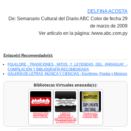
DELFINA ACOSTA
De: Semanario Cultural del Diario ABC Color de fecha 29
de marzo de 2009
Ver artículo en la página: /www.abc.com.py
Enlace(s) Recomendado(s):
FOLKLORE, TRADICIONES, MITOS Y LEYENDAS DEL PARAGUAY -
COMPILACIÓN Y BIBLIOGRAFÍA RECOMENDADA
GALERÍA DE LETRAS, MÚSICA Y CIENCIAS - Escritores, Poetas y Músicos
Bibliotecas Virtuales anexada(s):
ARANDURÃ
LIBROS,
Suplemento
EDITORIAL
ENSAYOS y
Cultural ABC
ANTOLOGÍAS DE
LITERATURA P