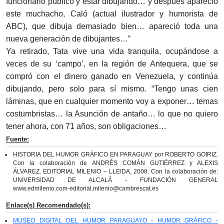
funcionario público y estar dibujan­do… y después apareció
este muchacho, Caló (actual ilustrador y humorista de
ABC), que dibuja demasiado bien… apareció toda una
nueva generación de dibujantes…”
Ya retirado, Tata vive una vida tranquila, ocupándose a
veces de su ‘campo’, en la región de Antequera, que se
compró con el dinero ganado en Venezuela, y continúa
dibujando, pero solo para sí mismo. “Tengo unas cien
láminas, que en cualquier momento voy a exponer… temas
costumbristas… la Asunción de antaño… lo que no quiero
tener ahora, con 71 años, son obligaciones…
Fuente:
HISTORIA DEL HUMOR GRÁFICO EN PARAGUAY por ROBERTO GOIRIZ.
Con la colaboración de ANDRÉS COMÁN GUTIÉRREZ y ALEXIS
ÁLVAREZ. EDITORIAL MILENIO – LLEIDA, 2008. Con la colaboración de:
UNIVERSIDAD DE ALCALÁ - FUNDACIÓN GENERAL
www.edmilenio.com-editorial.milenio@cambrescat.es
Enlace(s) Recomendado(s):
MUSEO DIGITAL DEL HUMOR PARAGUAYO - HUMOR GRÁFICO -