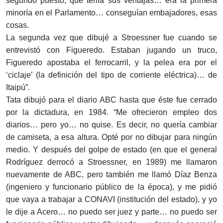
segundo puesto, que tenía sus ventajas… era la primera
minoría en el Parlamento… conseguían embajadores, esas
cosas.
La segunda vez que dibujé a Stroessner fue cuando se
entrevistó con Figue­redo. Estaban jugando un truco,
Figueredo apostaba el ferrocarril, y la pelea era por el
‘ciclaje’ (la definición del tipo de corriente eléctrica)… de
Itaipú”.
Tata dibujó para el diario ABC hasta que éste fue cerrado
por la dictadura, en 1984. “Me ofrecieron empleo dos
diarios… pero yo… no quise. Es decir, no quería cambiar
de camiseta, a esa altura. Opté por no dibujar para ningún
medio. Y después del golpe de estado (en que el general
Rodríguez derrocó a Stroessner, en 1989) me llamaron
nuevamente de ABC, pero también me llamó Díaz Benza
(ingeniero y funcionario público de la época), y me pidió
que vaya a trabajar a CONAVI (institución del estado), y yo
le dije a Acero… no puedo ser juez y parte… no puedo ser