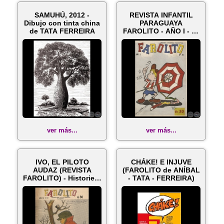
SAMUHÚ, 2012 -
REVISTA INFANTIL
Dibujo con tinta china
PARAGUAYA
de TATA FERREIRA
FAROLITO - AÑO I - N°
16 - Dibujante: ...
ver más...
ver más...
IVO, EL PILOTO
CHÁKE! E INJUVE
AUDAZ (REVISTA
(FAROLITO de ANÍBAL
FAROLITO) - Historieta
- TATA - FERREIRA)
de TATA FERR...