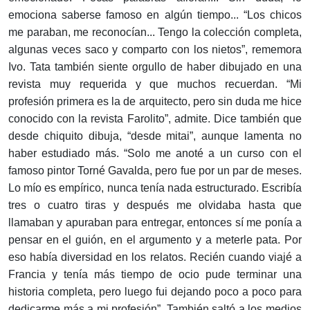
emociona saberse famoso en algún tiempo... “Los chicos
me paraban, me reconocían... Tengo la colección completa,
algunas veces saco y comparto con los nietos”, rememora
Ivo. Tata también siente orgullo de haber dibujado en una
revista muy requerida y que muchos recuerdan. “Mi
profesión primera es la de arquitecto, pero sin duda me hice
conocido con la revista Farolito”, admite. Dice también que
desde chiquito dibuja, “desde mitai”, aunque lamenta no
haber estudiado más. “Solo me anoté a un curso con el
famoso pintor Torné Gavalda, pero fue por un par de meses.
Lo mío es empírico, nunca tenía nada estructurado. Escribía
tres o cuatro tiras y después me olvidaba hasta que
llamaban y apuraban para entregar, entonces sí me ponía a
pensar en el guión, en el argumento y a meterle pata. Por
eso había diversidad en los relatos. Recién cuando viajé a
Francia y tenía más tiempo de ocio pude terminar una
historia completa, pero luego fui dejando poco a poco para
dedicarme más a mi profesión”. También saltó a los medios