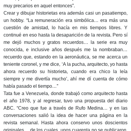
muy precarios en aquel entonces”.
Crear y dibujar historietas era además casi un pasatiempo,
un hobby. “La remuneración era simbólica… era más una
cuestión de amistad, lo hacía en mis tiempos libres. Y
continué en eso hasta la desaparición de la revista. Pero sí
me dejó muchos y gratos recuerdos… la serie era muy
conocida, e inclusive años después me la nombraban…
recuerdo que, estando en la aeronáutica, se me acerca un
teniente coronel, y me dice, ‘A la pucha, arquitecto, yo hasta
ahora recuerdo su historieta, cuando era chico la leía
siempre y me divertía mucho’, ahí me dí cuenta de cómo
había pasado el tiempo…”
Tata fue a Venezuela, donde trabajó como arquitecto hasta
el año 1978, y al regresar, tuvo una propuesta del diario
ABC. “Creo que fue a través de Rufo Medina… y en las
conversaciones salió la idea de hacer una página en la
revista semanal. Hasta ahora conservo unos doscientos
originales… de los cuales, unos cuarenta no se publicaron.