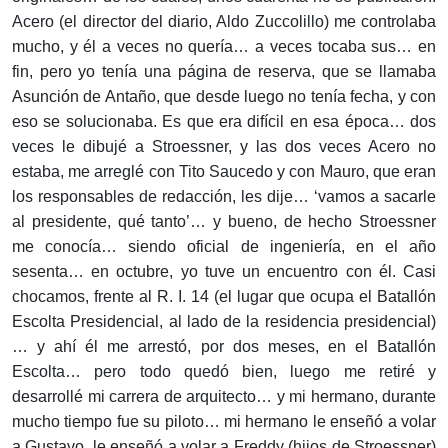
Acero (el director del diario, Aldo Zuccolillo) me controlaba
mucho, y él a veces no quería… a veces tocaba sus… en
fin, pero yo tenía una página de reserva, que se llamaba
Asunción de Antaño, que desde luego no tenía fecha, y con
eso se solucionaba. Es que era difícil en esa época… dos
veces le dibujé a Stroessner, y las dos veces Acero no
estaba, me arreglé con Tito Saucedo y con Mauro, que eran
los responsables de redacción, les dije… ‘vamos a sacarle
al presidente, qué tanto’… y bueno, de hecho Stroessner
me conocía… siendo oficial de ingeniería, en el año
sesenta… en octubre, yo tuve un encuentro con él. Casi
chocamos, frente al R. I. 14 (el lugar que ocupa el Batallón
Escolta Presidencial, al lado de la residencia presidencial)
… y ahí él me arrestó, por dos meses, en el Batallón
Escolta… pero todo quedó bien, luego me retiré y
desarrollé mi carrera de arquitecto… y mi hermano, duran­te
mucho tiempo fue su piloto… mi hermano le enseñó a volar
a Gustavo, le enseñó a volar a Freddy (hijos de Stroessner)