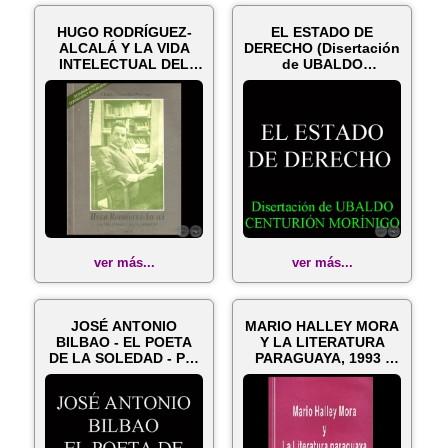
HUGO RODRÍGUEZ-
EL ESTADO DE
ALCALÁ Y LA VIDA
DERECHO (Disertación
INTELECTUAL DEL
de UBALDO
PARAGUAY, 1993 - ...
CENTURIÓN
MORÍNIGO)
ver más...
ver más...
JOSÉ ANTONIO
MARIO HALLEY MORA
BILBAO - EL POETA
Y LA LITERATURA
DE LA SOLEDAD - Por
PARAGUAYA, 1993 -
UBALDO CENTURI...
Por UBALDO CE...