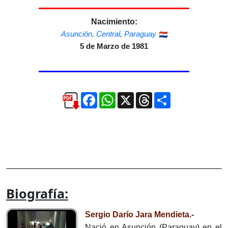
Nacimiento:
Asunción
,
Central
,
Paraguay
5 de Marzo de 1981
Facebook
WhatsApp
X
Threads
Compartir
Biografía:
Sergio Darío Jara Mendieta.-
Nació en Asunción (Paraguay) en el