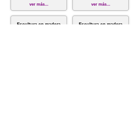
ver más...
ver más...
Escultura en madera
Escultura en madera
de Sergio Jara
de Sergio Jara
ver más...
ver más...
Escultura en piedra de
PURIFICADOR
Sergio Jara
CASERO