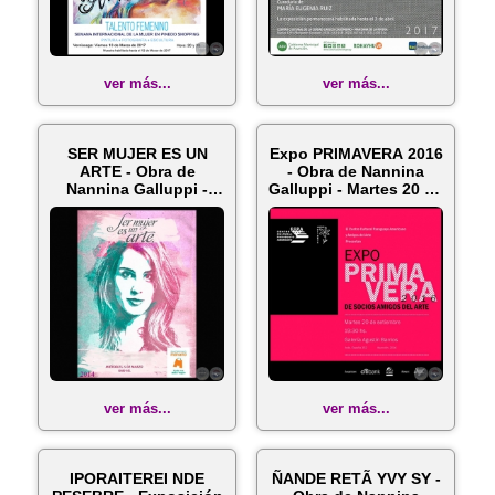
ver más...
ver más...
SER MUJER ES UN
Expo PRIMAVERA 2016
ARTE - Obra de
- Obra de Nannina
Nannina Galluppi -
Galluppi - Martes 20 de
Miércoles 5 Mar...
set...
ver más...
ver más...
IPORAITEREI NDE
ÑANDE RETÃ YVY SY -