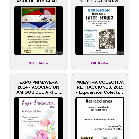
ASOCIACIÓN GENTE
SCHULZ - Obras de
DE ARTE - Obra de
NANNINA GALLUPPI -
NANNI...
...
ver más...
ver más...
EXPO PRIMAVERA
MUESTRA COLECTIVA
2014 - ASOCIACIÓN
REFRACCIONES, 2013
AMIGOS DEL ARTE y
- Exposición Colectiva
CCPA - Obra d...
de NA...