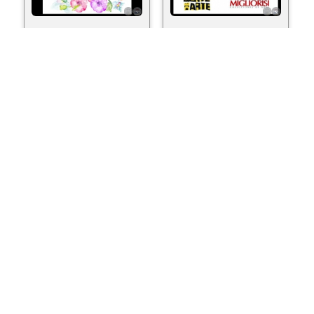
ver más...
ver más...
HOMENAJE A
UN NIÑO, UN MUNDO,
HERMANN GUGGIARI,
2012 - Esfera de
2012 - OBRAS DE
NANNINA GALLUPPI
NANNINA GALLUPPI
ver más...
ver más...
PARAGUAY ÑANDE
HOMENAJE A LA
RETÃ REKOVE (LA
MUJER PARAGUAYA,
VIDA DE MI PAÍS), 2012
2012 - Obra de