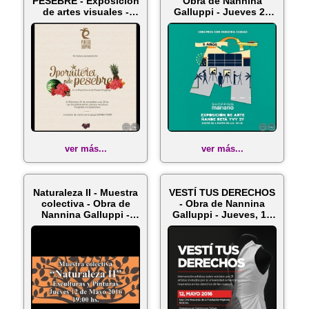
PESEBRE - Exposición
Obra de Nannina
de artes visuales -
Galluppi - Jueves 22
Miércole...
de Octub...
ver más...
ver más...
Naturaleza II - Muestra
VESTÍ TUS DERECHOS
colectiva - Obra de
- Obra de Nannina
Nannina Galluppi -
Galluppi - Jueves, 12
Ju...
de May...