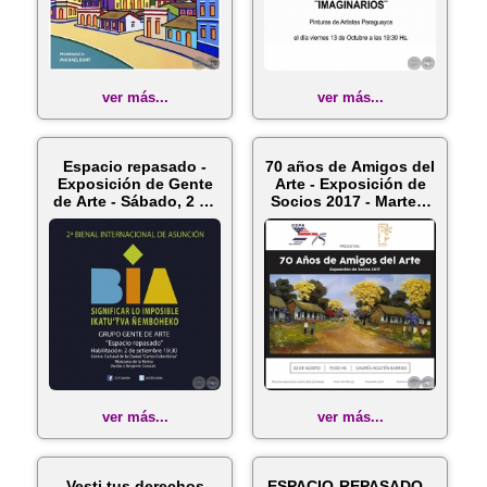
ver más...
ver más...
Espacio repasado -
70 años de Amigos del
Exposición de Gente
Arte - Exposición de
de Arte - Sábado, 2 de
Socios 2017 - Martes,
Sep...
...
ver más...
ver más...
Vesti tus derechos
ESPACIO-REPASADO -