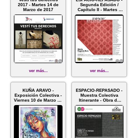
2017 - Martes 14 de
Segunda Edición /
Marzo de 2017
Capítulo II - Martes 6
de Ju...
ver más...
ver más...
KUÑA ARAVO -
ESPACIO-REPASADO -
Exposición Colectiva -
Muestra Colectiva
Viernes 10 de Marzo de
Itinerante - Obra de
2017
Nannina...