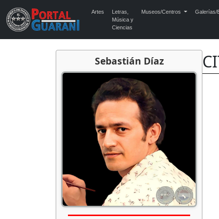
Artes
Letras,
Museos/Centros
Galerías/E
Música y
Ciencias
CI
Sebastián Díaz