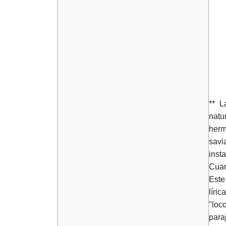
** L
natu
herm
savi
inst
Cuan
Este
líri
"loc
para