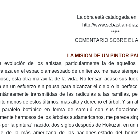
La obra está catalogada en 
http://www.sebastian-dia
**/**
COMENTARIO SOBRE EL A
LA MISION DE UN PINTOR P
a evolución de los artistas, particularmente la de aquellos 
raleza en el espacio amaestrado de un lienzo, me hace siempre
oso, esta otra maravilla de la vida. No tensan acaso sus fuer
a en un esfuerzo sin pausa para alcanzar el cielo o la perfecc
antáneamente transmitidas de las radículas a las ramillas,
to menos de estos últimos, mas alto y derecho el árbol. Y sin alte
 paralelo botánico en forma de samu-ú con sus floracione
camente hermosos de los árboles sudamericanos, me parece si
o por la pintura" nacido, dos siglos después de Hokuzai, en un 
je de la más americana de las naciones-estado del hemisf