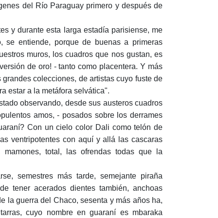
árgenes del Río Paraguay primero y después de
es y durante esta larga estadía parisiense, me
o, se entiende, porque de buenas a primeras
estros muros, los cuadros que nos gustan, es
versión de oro! - tanto como placentera. Y más
 grandes colecciones, de artistas cuyo fuste de
 estar a la metáfora selvática".
estado observando, desde sus austeros cuadros
opulentos amos, - posados sobre los derrames
araní? Con un cielo color Dali como telón de
as ventripotentes con aquí y allá las cascaras
, mamones, total, las ofrendas todas que la
arse, semestres más tarde, semejante piraña
ede tener acerados dientes también, anchoas
de la guerra del Chaco, sesenta y más años ha,
itarras, cuyo nombre en guaraní es mbaraka