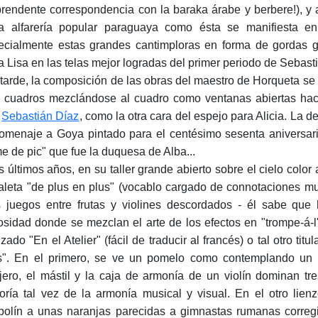
prendente correspondencia con la baraka árabe y berbere!), y
a alfarería popular paraguaya como ésta se manifiesta en
ecialmente estas grandes cantimploras en forma de gordas ga
 Lisa en las telas mejor logradas del primer periodo de Sebasti
tarde, la composición de las obras del maestro de Horqueta se
 cuadros mezclándose al cuadro como ventanas abiertas hacia
a
Sebastián Díaz
, como la otra cara del espejo para Alicia. La d
omenaje a Goya pintado para el centésimo sesenta aniversar
e de pic" que fue la duquesa de Alba...
s últimos años, en su taller grande abierto sobre el cielo colo
aleta "de plus en plus" (vocablo cargado de connotaciones m
 juegos entre frutas y violines descordados - él sabe que 
osidad donde se mezclan el arte de los efectos en "trompe-á-l'o
zado "En el Atelier" (fácil de traducir al francés) o tal otro tit
s". En el primero, se ve un pomelo como contemplando un c
ijero, el mástil y la caja de armonía de un violín dominan t
oría tal vez de la armonía musical y visual. En el otro lienzo
polín a unas naranjas parecidas a gimnastas rumanas corregi