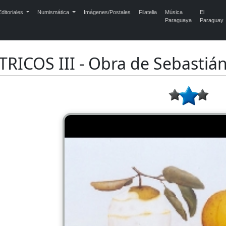
ditoriales
Numismática
Imágenes/Postales
Filatelia
Música
El
Paraguaya
Paraguay
TRICOS III - Obra de Sebastián