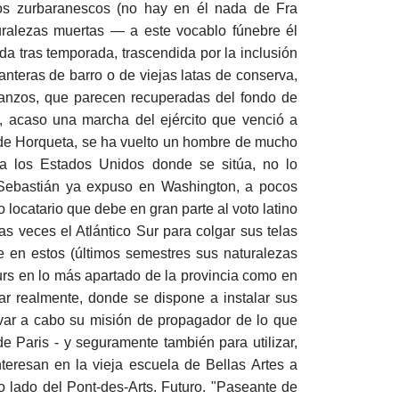
nos zurbaranescos (no hay en él nada de Fra
turalezas muertas — a este vocablo fúnebre él
ada tras temporada, trascendida por la inclusión
anteras de barro o de viejas latas de conserva,
anzos, que parecen recuperadas del fondo de
 acaso una marcha del ejército que venció a
 de Horqueta, se ha vuelto un hombre de mucho
a los Estados Unidos donde se sitúa, no lo
(Sebastián ya expuso en Washington, a pocos
o locatario que debe en gran parte al voto latino
as veces el Atlántico Sur para colgar sus telas
 en estos (últimos semestres sus naturalezas
urs en lo más apartado de la provincia como en
ar realmente, donde se dispone a instalar sus
levar a cabo su misión de propagador de lo que
e Paris - y seguramente también para utilizar,
nteresan en la vieja escuela de Bellas Artes a
o lado del Pont-des-Arts. Futuro. "Paseante de