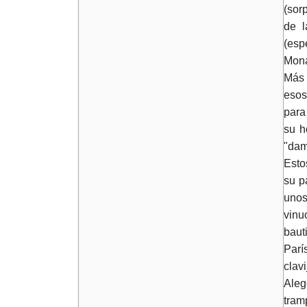
(sor
de l
(esp
Mona
Más 
esos
par
su h
"dam
Esto
su p
unos
vinu
bauti
Parí
clav
Aleg
tram