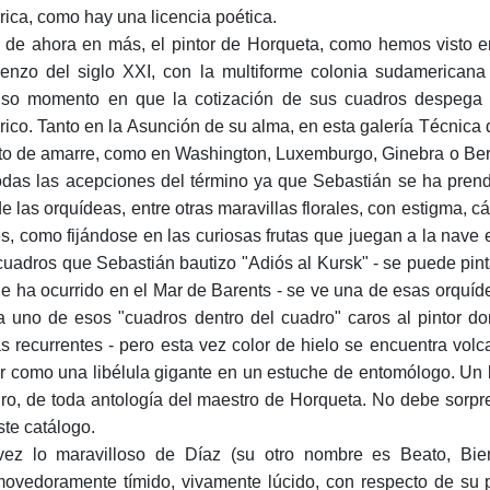
órica, como hay una licencia poética.
 de ahora en más, el pintor de Horqueta, como hemos visto en
enzo del siglo XXI, con la multiforme colonia sudamericana
iso momento en que la cotización de sus cuadros despega 
órico. Tanto en la Asunción de su alma, en esta galería Técnica
to de amarre, como en Washington, Luxemburgo, Ginebra o Berl
odas las acepciones del término ya que Sebastián se ha pren
e las orquídeas, entre otras maravillas florales, con estigma, c
s, como fijándose en las curiosas frutas que juegan a la nave e
cuadros que Sebastián bautizo "Adiós al Kursk" - se puede pint
ue ha ocurrido en el Mar de Barents - se ve una de esas orquídea
a uno de esos "cuadros dentro del cuadro" caros al pintor d
s recurrentes - pero esta vez color de hielo se encuentra volc
ler como una libélula gigante en un estuche de entomólogo. Un 
ro, de toda antología del maestro de Horqueta. No debe sorpr
ste catálogo.
vez lo maravilloso de Díaz (su otro nombre es Beato, Bi
ovedoramente tímido, vivamente lúcido, con respecto de su p