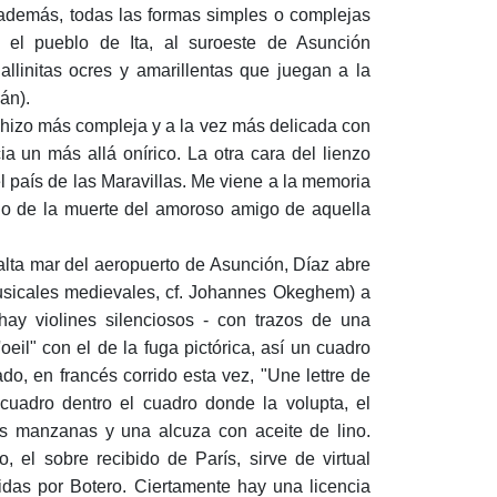
 además, todas las formas simples o complejas
 el pueblo de Ita, al suroeste de Asunción
llinitas ocres y amarillentas que juegan a la
án).
 hizo más compleja y a la vez más delicada con
 un más allá onírico. La otra cara del lienzo
el país de las Maravillas. Me viene a la memoria
io de la muerte del amoroso amigo de aquella
r alta mar del aeropuerto de Asunción, Díaz abre
usicales medievales, cf. Johannes Okeghem) a
hay violines silenciosos - con trazos de una
eil" con el de la fuga pictórica, así un cuadro
ulado, en francés corrido esta vez, "Une lettre de
uadro dentro el cuadro donde la volupta, el
res manzanas y una alcuza con aceite de lino.
, el sobre recibido de París, sirve de virtual
das por Botero. Ciertamente hay una licencia