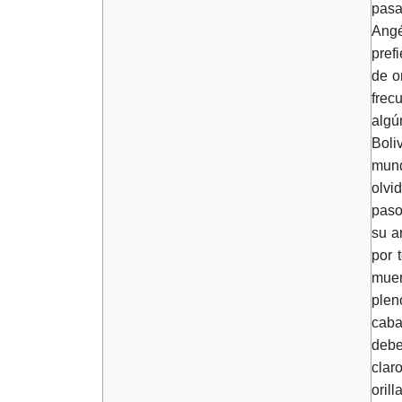
pasa
Angé
pref
de o
frec
algú
Boli
mund
olvi
paso
su a
por 
muer
plen
caba
debe
clar
oril