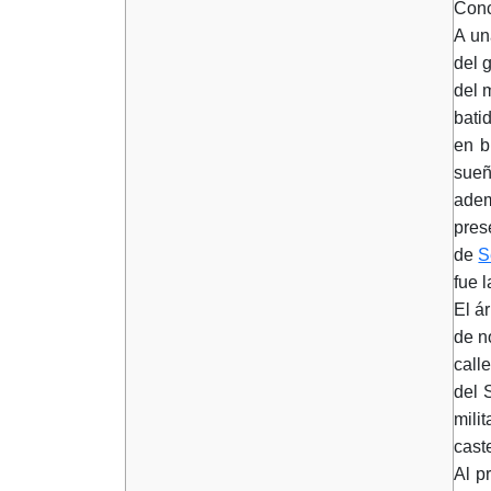
Conc
A un
del 
del 
bati
en b
sueñ
adem
pres
de
S
fue 
El á
de n
call
del 
mili
cast
Al p