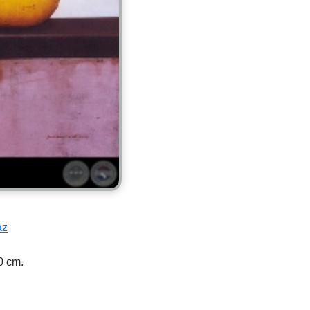
az
0 cm.