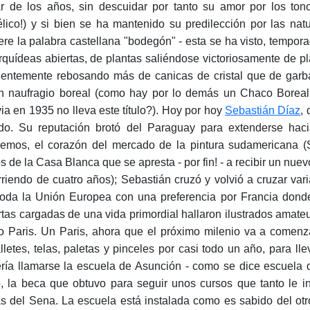
r de los años, sin descuidar por tanto su amor por los to
lico!) y si bien se ha mantenido su predilección por las na
iere la palabra castellana "bodegón" - esta se ha visto, tempor
rquídeas abiertas, de plantas saliéndose victoriosamente de pl
uentemente rebosando más de canicas de cristal que de garb
n naufragio boreal (como hay por lo demás un Chaco Boreal,
via en 1935 no lleva este título?). Hoy por hoy
Sebastián Díaz
,
o. Su reputación brotó del Paraguay para extenderse haci
demos, el corazón del mercado de la pintura sudamericana 
s de la Casa Blanca que se apresta - por fin! - a recibir un nuev
rriendo de cuatro años); Sebastián cruzó y volvió a cruzar vari
toda la Unión Europea con una preferencia por Francia donde
tas cargadas de una vida primordial hallaron ilustrados amate
o Paris. Un Paris, ahora que el próximo milenio va a comenz
lletes, telas, paletas y pinceles por casi todo un año, para l
ría llamarse la escuela de Asunción - como se dice escuela d
o, la beca que obtuvo para seguir unos cursos que tanto le i
las del Sena. La escuela está instalada como es sabido del otr