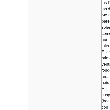
las 
las 
Me g
pare
sola
como
aún 
tale
El c
prim
vent
fond
arra
natu
A es
susp
(boq
con 