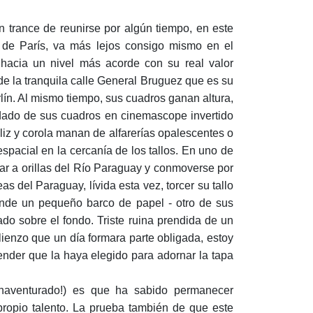
 trance de reunirse por algún tiempo, en este
 de París, va más lejos consigo mismo en el
hacia un nivel más acorde con su real valor
 de la tranquila calle General Bruguez que es su
ín. Al mismo tiempo, sus cuadros ganan altura,
dado de sus cuadros en cinemascope invertido
áliz y corola manan de alfarerías opalescentes o
spacial en la cercanía de los tallos. En uno de
ar a orillas del Río Paraguay y conmoverse por
s del Paraguay, lívida esta vez, torcer su tallo
onde un pequeño barco de papel - otro de sus
ado sobre el fondo. Triste ruina prendida de un
lienzo que un día formara parte obligada, estoy
ender que la haya elegido para adornar la tapa
enaventurado!) es que ha sabido permanecer
ropio talento. La prueba también de que este