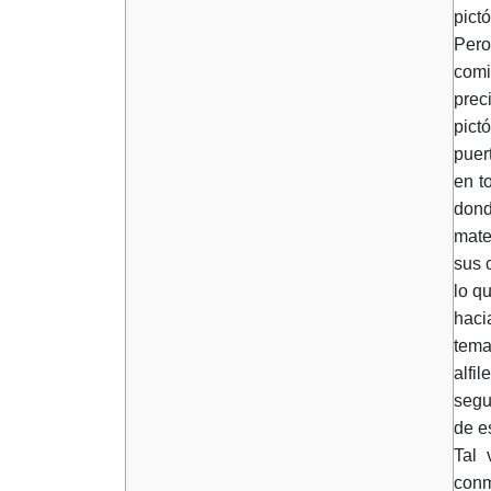
pict
Pero
comi
prec
pict
puer
en t
dond
mate
sus 
lo q
haci
tema
alfi
segu
de e
Tal 
conm