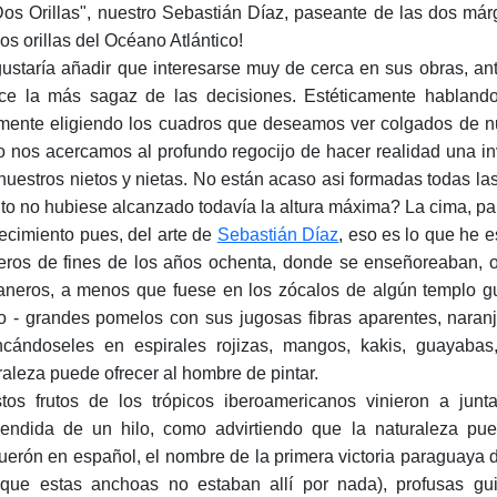
Dos Orillas", nuestro Sebastián Díaz, paseante de las dos m
dos orillas del Océano Atlántico!
ustaría añadir que interesarse muy de cerca en sus obras, ant
ce la más sagaz de las decisiones. Estéticamente habland
mente eligiendo los cuadros que deseamos ver colgados de nu
 nos acercamos al profundo regocijo de hacer realidad una in
nuestros nietos y nietas. No están acaso asi formadas todas las
nto no hubiese alcanzado todavía la altura máxima? La cima, para
recimiento pues, del arte de
Sebastián Díaz
, eso es lo que he 
eros de fines de los años ochenta, donde se enseñoreaban, 
aneros, a menos que fuese en los zócalos de algún templo gu
o - grandes pomelos con sus jugosas fibras aparentes, naranj
ncándoseles en espirales rojizas, mangos, kakis, guayabas
raleza puede ofrecer al hombre de pintar.
tos frutos de los trópicos iberoamericanos vinieron a junt
endida de un hilo, como advirtiendo que la naturaleza pu
uerón en español, el nombre de la primera victoria paraguaya 
que estas anchoas no estaban allí por nada), profusas gu