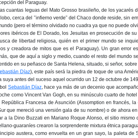
epción del Paraguay.
as cuantas leguas del Mato Grosso brasileño, de los yacarés d
globo, cerca del "infierno verde" del Chaco donde reside, sin emb
mundo (pero el término olvidado no cuadra ya que no puede olvi
dores ibéricos de El Dorado, los Jesuitas en prosecución de su
usca de libertad religiosa, quién en el primer mundo se inquie
os y creadora de mitos que es el Paraguay). Un gran error est
ás, que de aquí a siglo y medio, cuando el resto del mundo s
entido en su peñasco de Santa Helena, situado, si señor, sobre
ebastián Díaz
), este país será la piedra de toque de una Amér
la suya antes del suceso aquel ocurrido un 12 de octubre de 14
rbol
Sebastián Díaz
, hace ya más de un decenio que acompaño s
oche como Vincent Van Gogh, en su minúsculo cuarto de hotel 
e República Francesa de Asunción (Assomption en francés, la 
Sur que mereció una versión gala de su nombre) o de ahora en 
tar a la Dino Buzzati en Mariano Roque Alonso, el sitio mismo
ellano-guaraníes crearon la sorprendente mixtura étnica paragu
rincipio austera, como envuelta en un gran sayo, la paleta d