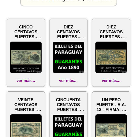
CINCO
DIEZ
DIEZ
CENTAVOS
CENTAVOS
CENTAVOS
FUERTES -
FUERTES -
FUERTES -
A.A. 09 -
A.A. 10.a -
A.A. 10.b -
FIRMA: JOSÉ
FIRMA: JOSÉ
FIRMA:
URDAPILLETA
URDAPILLETA
PEDRO
- J.E....
- J.E...
MIRANDA - E.
COR...
ver más...
ver más...
ver más...
VEINTE
CINCUENTA
UN PESO
CENTAVOS
CENTAVOS
FUERTE - A.A.
FUERTES -
FUERTES -
13 - FIRMA: E.
A.A. 11 -
A.A. 12 -
CORREA - J.E.
PEDRO
FIRMAS: JOSÉ
SAGUIER - E.
MIRANDA -
URDAPILLETA
M...
J.E. SAGUIER
-...
...