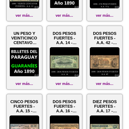
ver más...
ver más...
ver más...
UN PESO Y
DOS PESOS
DOS PESOS
VEINTICINCO
FUERTES -
FUERTES -
CENTAVOS
A.A. 14 -
A.A. 42 -
FUERTES -
FIRMA:
FIRMA: JOSÉ
A.A. 41 -
MANUEL
URDAPILLETA
FIRMAS:
BARRIOS -
-
PEDRO
FRANCISCO...
JORBA...
ver más...
ver más...
ver más...
CINCO PESOS
DOS PESOS
DIEZ PESOS
FUERTES -
FUERTES -
FUERTES -
A.A. 15 -
A.A. 16 -
A.A. 17 -
FIRMAS:
FIRMAS: JOSÉ
FIRMAS:
PEDRO
URDAPILLETA
PEDRO
MIRANDA -
- CORREA -...
MIRANDA -