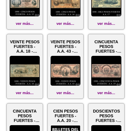
BEDOYA - ...
JUAN QUELL...
ver más...
ver más...
ver más...
VEINTE PESOS
VEINTE PESOS
CINCUENTA
FUERTES -
FUERTES -
PESOS
A.A. 18 -
A.A. 43 -
FUERTES -
FIRMAS: E.
FIRMAS: JUAN
A.A. 19 -
BEDOYA -
B. GAONA - ...
FIRMAS:
PEDRO
- .....
PEDRO
MIRAND...
MIRANDA -
J.E. ...
ver más...
ver más...
ver más...
CINCUENTA
CIEN PESOS
DOSCIENTOS
PESOS
FUERTES -
PESOS
FUERTES -
A.A. 20 -
FUERTES -
A.A. 44 -
FIRMAS:
A.A. 21 -
FIRMAS: JOSÉ
PEDRO
FIRMAS: JOSÉ