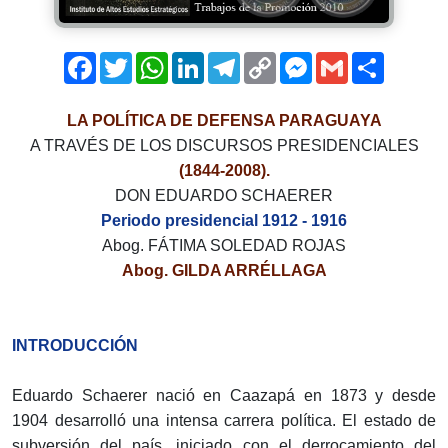
Facebook
Twitter
WhatsApp
LinkedIn
Telegram
Copy
Messenger
Gmail
Comparti
Link
LA POLÍTICA DE DEFENSA PARAGUAYA
A TRAVÉS DE LOS DISCURSOS PRESIDENCIALES
(1844-2008).
DON EDUARDO SCHAERER
Periodo presidencial 1912 - 1916
Abog. FÁTIMA SOLEDAD ROJAS
Abog. GILDA ARRÉLLAGA
INTRODUCCIÓN
Eduardo Schaerer nació en Caazapá en 1873 y desde
1904 desarrolló una intensa carrera política. El estado de
subversión del país, iniciado con el derrocamiento del