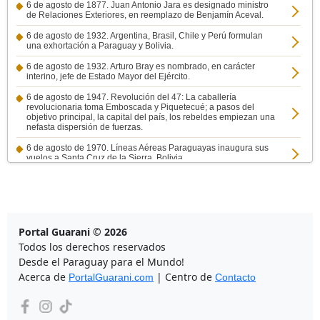
6 de agosto de 1877. Juan Antonio Jara es designado ministro
de Relaciones Exteriores, en reemplazo de Benjamín Aceval.
6 de agosto de 1932. Argentina, Brasil, Chile y Perú formulan
una exhortación a Paraguay y Bolivia.
6 de agosto de 1932. Arturo Bray es nombrado, en carácter
interino, jefe de Estado Mayor del Ejército.
6 de agosto de 1947. Revolución del 47: La caballería
revolucionaria toma Emboscada y Piquetecué; a pasos del
objetivo principal, la capital del país, los rebeldes empiezan una
nefasta dispersión de fuerzas.
6 de agosto de 1970. Líneas Aéreas Paraguayas inaugura sus
vuelos a Santa Cruz de la Sierra, Bolivia.
6 de agosto de 1993. Los gobiernos del Paraguay y Corea del
Sur firman un acuerdo de promoción y protección de inversiones.
6 de agosto de 1994. El Paraguay devuelve trofeos de guerra a
Bolivia.
Portal Guarani © 2026
6 de agosto de 1996. Se crea el distrito de Itapúa Poty, en Itapúa.
Todos los derechos reservados
Desde el Paraguay para el Mundo!
Acerca de
| Centro de
PortalGuarani.com
Contacto