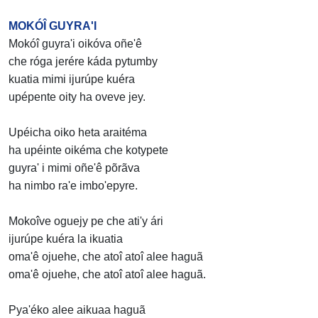
MOKÓÎ GUYRA'I
Mokóî guyra'i oikóva oñe'ê
che róga jerére káda pytumby
kuatia mimi ijurúpe kuéra
upépente oity ha oveve jey.
Upéicha oiko heta araitéma
ha upéinte oikéma che kotypete
guyra' i mimi oñe'ê põrãva
ha nimbo ra'e imbo'epyre.
Mokoîve oguejy pe che ati'y ári
ijurúpe kuéra la ikuatia
oma'ê ojuehe, che atoî atoî alee haguã
oma'ê ojuehe, che atoî atoî alee haguã.
Pya'éko alee aikuaa haguã