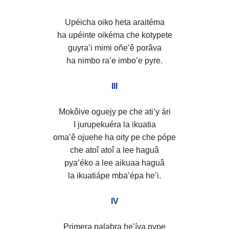
Upéicha oiko heta araitéma
ha upéinte oikéma che kotypete
guyra’i mimi oñe’ê porâva
ha nimbo ra’e imbo’e pyre.
III
Mokôive oguejy pe che ati’y ári
I jurupekuéra la ikuatia
oma’ê ojuehe ha oity pe che pópe
che atoî atoî a lee haguâ
pya’éko a lee aikuaa haguâ
la ikuatiápe mba’épa he’i.
IV
Primera palabra he’íva pype