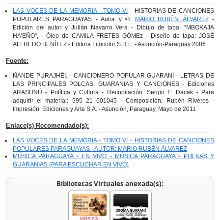
LAS VOCES DE LA MEMORIA - TOMO VI
- HISTORIAS DE CANCIONES
POPULARES PARAGUAYAS - Autor y ©:
MARIO RUBÉN ÁLVAREZ
-
Edición del autor y Julián Navarro Vera - Dibujo de tapa: “MBOKAJA
HA’EÑO”, - Óleo de CAMILA FRETES GÓMEz - Diseño de tapa: JOSÉ
ALFREDO BENÍTEZ - Editora Litocolor S.R.L. - Asunción-Paraguay 2006
Fuente:
ÑANDE PURAJHÉI. - CANCIONERO POPULAR GUARANÍ - LETRAS DE
LAS PRINCIPALES POLCAS, GUARANIAS Y CANCIONES - Ediciones
ARASUNÚ - Política y Cultura - Recopilación: Sergio E. Dacak - Para
adquirir el material: 595 21 601045 - Composición: Rubén Riveros -
Impresión: Ediciones y Arte S.A. - Asunción, Paraguay, Mayo de 2011
Enlace(s) Recomendado(s):
LAS VOCES DE LA MEMORIA - TOMO VI - HISTORIAS DE CANCIONES
POPULARES PARAGUAYAS - AUTOR: MARIO RUBÉN ÁLVAREZ
MÚSICA PARAGUAYA - EN VIVO - MÚSICA PARAGUAYA - POLKAS Y
GUARANIAS (PARA ESCUCHAR EN VIVO)
Bibliotecas Virtuales anexada(s):
MÚSICA