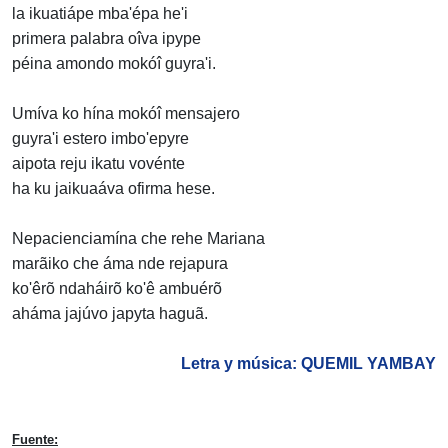
la ikuatiápe mba'épa he'i
primera palabra oîva ipype
péina amondo mokóî guyra'i.
Umíva ko hína mokóî mensajero
guyra'i estero imbo'epyre
aipota reju ikatu vovénte
ha ku jaikuaáva ofirma hese.
Nepacienciamína che rehe Mariana
marãiko che áma nde rejapura
ko'êrõ ndaháirõ ko'ê ambuérõ
aháma jajúvo japyta haguã.
Letra y música: QUEMIL YAMBAY
Fuente: