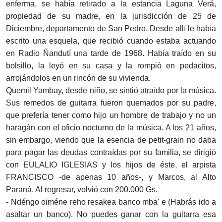
enferma, se había retirado a la estancia Laguna Verá,
propiedad de su madre, en la jurisdicción de 25 de
Diciembre, departamento de San Pedro. Desde allí le había
escrito una esquela, que recibió cuando estaba actuando
en Radio Ñandutí una tarde de 1968. Había traído en su
bolsillo, la leyó en su casa y la rompió en pedacitos,
arrojándolos en un rincón de su vivienda.
Quemil Yambay, desde niño, se sintió atraído por la música.
Sus remedos de guitarra fueron quemados por su padre,
que prefería tener como hijo un hombre de trabajo y no un
haragán con el oficio nocturno de la música. A los 21 años,
sin embargo, viendo que la esencia de petit-grain no daba
para pagar las deudas contraídas por su familia, se dirigió
con EULALIO IGLESIAS y los hijos de éste, el arpista
FRANCISCO -de apenas 10 años-, y Marcos, al Alto
Paraná. Al regresar, volvió con 200.000 Gs.
- Ndéngo oiméne reho resakea banco mba' e (Habrás ido a
asaltar un banco). No puedes ganar con la guitarra esa