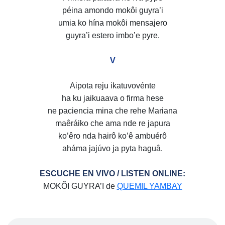
péina amondo mokôi guyra’i
umia ko hína mokôi mensajero
guyra’i estero imbo’e pyre.
V
Aipota reju ikatuvovénte
ha ku jaikuaava o firma hese
ne paciencia mina che rehe Mariana
maêráiko che ama nde re japura
ko’êro nda hairô ko’ê ambuérô
aháma jajúvo ja pyta haguâ.
ESCUCHE EN VIVO / LISTEN ONLINE:
MOKÕI GUYRA’I de
QUEMIL YAMBAY