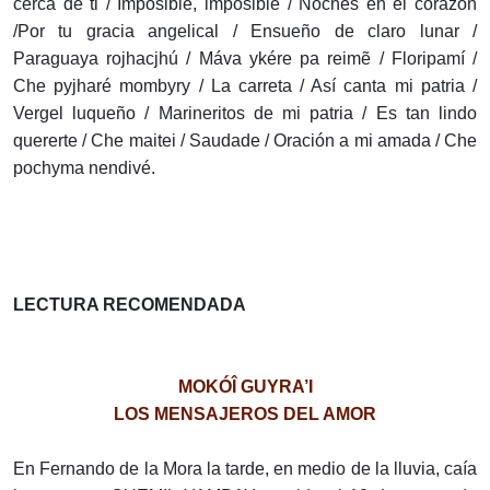
cerca de ti / Imposible, imposible / Noches en el corazón
/Por tu gracia angelical / Ensueño de claro lunar /
Paraguaya rojhacjhú / Máva ykére pa reimẽ / Floripamí /
Che pyjharé mombyry / La carreta / Así canta mi patria /
Vergel luqueño / Marineritos de mi patria / Es tan lindo
quererte / Che maitei / Saudade / Oración a mi amada / Che
pochyma nendivé.
LECTURA RECOMENDADA
MOKÓÎ GUYRA’I
LOS MENSAJEROS DEL AMOR
En Fernando de la Mora la tarde, en medio de la lluvia, caía