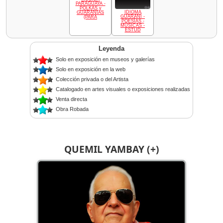
PARAGUAYA -
POLKAS y
IDIOMA
GUARANIAS
GUARANÍ -
(PARA
POESÍAS -
MÚSICAS -
ESTUD
Leyenda
Solo en exposición en museos y galerías
Solo en exposición en la web
Colección privada o del Artista
Catalogado en artes visuales o exposiciones realizadas
Venta directa
Obra Robada
QUEMIL YAMBAY (+)