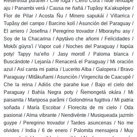
Reservista purahéi / Che roga / Cerro Corá / Nde rendape
aju / Panambi verá / Causa ne ñañá / Tupâsy Ka'akupépe /
Flor de Pilar / Acosta Ñu / Minero sapukái / Villarrica /
Tupâsy del campo / Barcino kolí / Asunción del Paraguay /
El arriero / Josefina / Peregrino trovador / Mborayhu asy /
Soy de la Chacarina / Apytávo che añomi / Felicidades /
Mokôi güyra'í / Vapor cué / Noches del Paraguay / Itapúa
poty/ Tapyy ha’eño / Jasy morotî / Paloma blanca /
Buscándote / Lejanía / Renacerá el Paraguay / Mi oración
azul / Así canta mi patria / Lucerito Alba / Galopera / Bravo
Paraguay / Mitâkuñami / Asunción / Virgencita de Caacupé /
Che la reina / Adiós che parahe kue / Bajo el cielo del
Paraguay / Bahía Negra poty / Ñemongetá okára / Mi
paisanita / Mariposa parâmi / Golondrina fugitiva / Mi patria
soñada / María Escobar / Florecita de mi cielo / Oda
pasional / Alma vibrante / Nendivénte / Musiqueada jazmín
guype / Peregrino trovador / Tardes asuncenas / No me
olvides / India / 6 de enero / Palomita mensajera / Muy