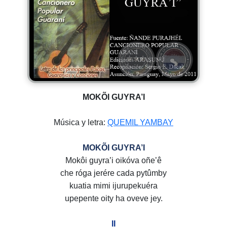
MOKÕI GUYRA’I
Música y letra:
QUEMIL YAMBAY
MOKÕI GUYRA’I
Mokôi guyra’i oikóva oñe’ê
che róga jerére cada pytûmby
kuatia mimi ijurupekuéra
upepente oity ha oveve jey.
II