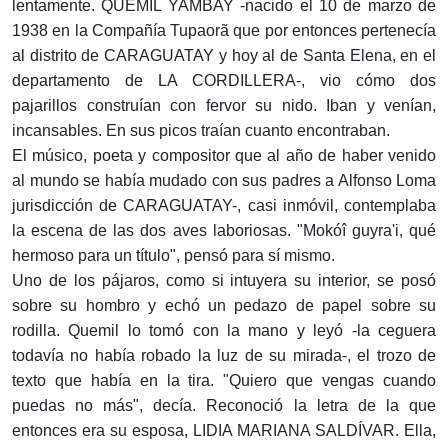
lentamente. QUEMIL YAMBAY -nacido el 10 de marzo de
1938 en la Compañía Tupaorã que por entonces pertenecía
al distrito de CARAGUATAY y hoy al de Santa Elena, en el
departamento de LA CORDILLERA-, vio cómo dos
pajarillos construían con fervor su nido. Iban y venían,
incansables. En sus picos traían cuanto encontraban.
El músico, poeta y compositor que al año de haber venido
al mundo se había mudado con sus padres a Alfonso Loma
jurisdicción de CARAGUATAY-, casi inmóvil, contemplaba
la escena de las dos aves laboriosas. "Mokóî guyra'i, qué
hermoso para un título", pensó para sí mismo.
Uno de los pájaros, como si intuyera su interior, se posó
sobre su hombro y echó un pedazo de papel sobre su
rodilla. Quemil lo tomó con la mano y leyó -la ceguera
todavía no había robado la luz de su mirada-, el trozo de
texto que había en la tira. "Quiero que vengas cuando
puedas no más", decía. Reconoció la letra de la que
entonces era su esposa, LIDIA MARIANA SALDÍVAR. Ella,