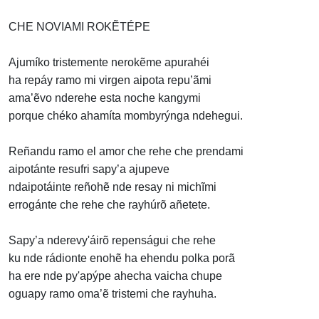
CHE NOVIAMI ROKẼTÉPE
Ajumíko tristemente nerokẽme apurahéi
ha repáy ramo mi virgen aipota repu’ãmi
ama’ẽvo nderehe esta noche kangymi
porque chéko ahamíta mombyrýnga ndehegui.
Reñandu ramo el amor che rehe che prendami
aipotánte resufri sapy’a ajupeve
ndaipotáinte reñohẽ nde resay ni michĩmi
errogánte che rehe che rayhúrõ añetete.
Sapy’a nderevy'áirõ repenságui che rehe
ku nde rádionte enohẽ ha ehendu polka porã
ha ere nde py'apýpe ahecha vaicha chupe
oguapy ramo oma’ẽ tristemi che rayhuha.