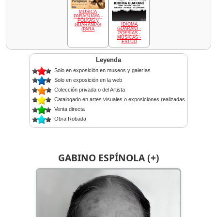
MÚSICA
PARAGUAYA -
POLKAS y
IDIOMA
GUARANIAS
GUARANÍ -
(PARA
POESÍAS -
MÚSICAS -
ESTUD
Leyenda
Solo en exposición en museos y galerías
Solo en exposición en la web
Colección privada o del Artista
Catalogado en artes visuales o exposiciones realizadas
Venta directa
Obra Robada
GABINO ESPÍNOLA (+)