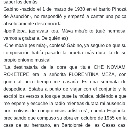
saber los demás
Gabino -nacido el 1 de marzo de 1930 en el barrio Pinozá
de Asunción-, no respondió y empezó a cantar una polca
absolutamente desconocida.
-Iporãitépa, jagraváta kóa. Máva mba'éiko (qué hermosa,
vamos a grabarla. De quién es)
-Che mba'e (es mía)-, confesó Gabino, ya seguro de que su
composición había pasado la prueba más dura, la de su
propio entorno musical.
"La destinataria de la obra que titulé CHE NOVIAMI
ROKẼTÉPE era la señorita FLORENTINA MEZA, con
quien al poco tiempo me casaría. Es una serenata de
despedida. Estaba a punto de viajar con el conjunto y le
escribí los versos a los que puse la música, pidiéndole que
me espere y escuche la radio mientras durara mi ausencia,
por motivos de compromisos artísticos", cuenta Espínola,
precisando que compuso su obra en octubre de 1955 en la
casa de su hermano, en Bartolomé de las Casas casi