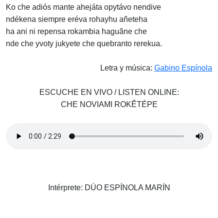
Ko che adiós mante ahejáta opytávo nendive
ndékena siempre eréva rohayhu añeteha
ha ani ni repensa rokambia haguãne che
nde che yvoty jukyete che quebranto rerekua.
Letra y música:
Gabino Espínola
ESCUCHE EN VIVO / LISTEN ONLINE:
CHE NOVIAMI ROKẼTÉPE
Intérprete: DÚO ESPÍNOLA MARÍN