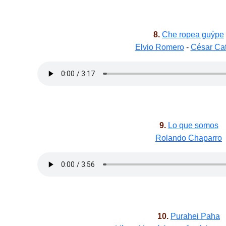
8.
Che ropea guýpe
Elvio Romero
-
César Ca
9.
Lo que somos
Rolando Chaparro
10.
Purahei Paha