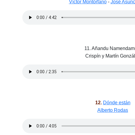
Víctor Montórfano
-
José Asunc
11. Añandu Namendam
Crispín y Martín Gonzá
12.
Dónde están
Alberto Rodas