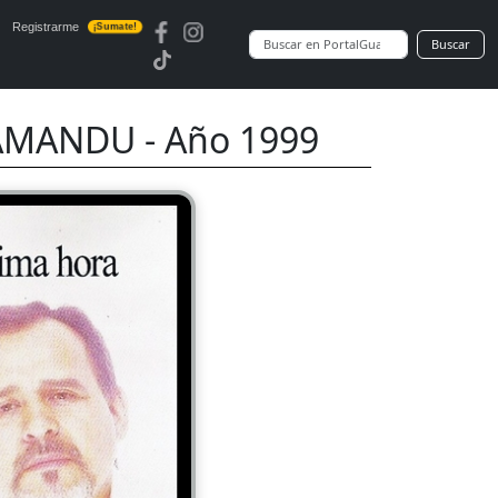
Registrarme
¡Sumate!
Buscar
AMANDU - Año 1999