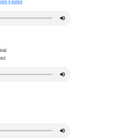
ión Flores
oai
lez