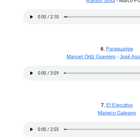
Ramón Silva
- Marco Pr
6.
Paraguaýpe
Manuel Ortíz Guerrero
-
José Asu
7.
El Ejecutivo
Maneco Galeano