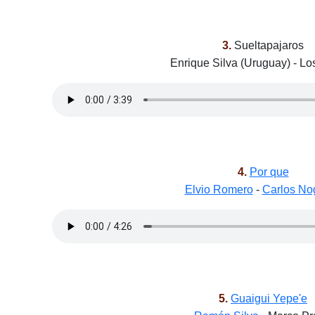
3.
Sueltapajaros
Enrique Silva (Uruguay) - Lo
4.
Por que
Elvio Romero
-
Carlos No
5.
Guaigui Yepe'e