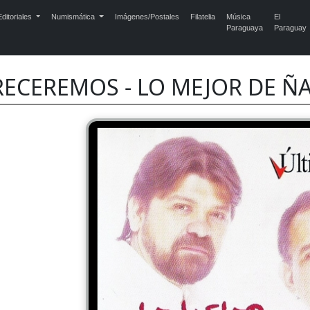
ditoriales
Numismática
Imágenes/Postales
Filatelia
Música
El
Paraguaya
Paraguay
RECEREMOS - LO MEJOR DE Ñ