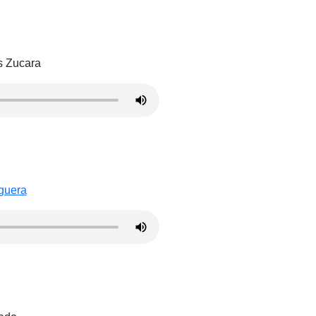
s Zucara
guera