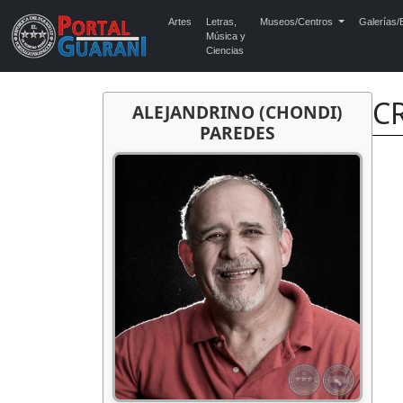
Artes
Letras,
Museos/Centros
Galerías/E
Música y
Ciencias
C
ALEJANDRINO (CHONDI)
PAREDES