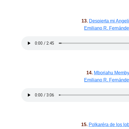
13.
Despierta mi Angel
Emiliano R. Fernánd
14.
Mboriahu Memb
Emiliano R. Fernánd
15.
Polkaréra de los lo