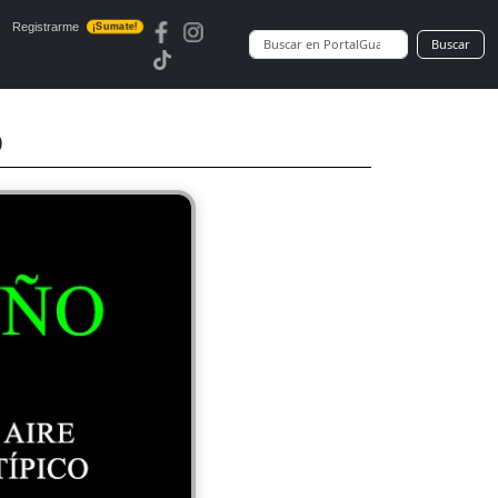
Registrarme
¡Sumate!
Buscar
o