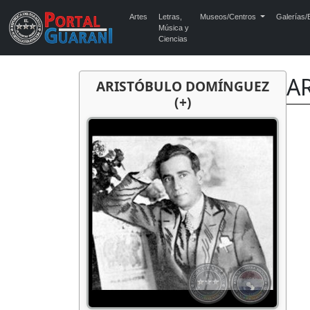
Artes
Letras,
Museos/Centros
Galerías/E
Música y
Ciencias
AR
ARISTÓBULO DOMÍNGUEZ
(+)