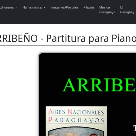
ditoriales
Numismática
Imágenes/Postales
Filatelia
Música
El
Paraguaya
Paraguay
RIBEÑO - Partitura para Pian