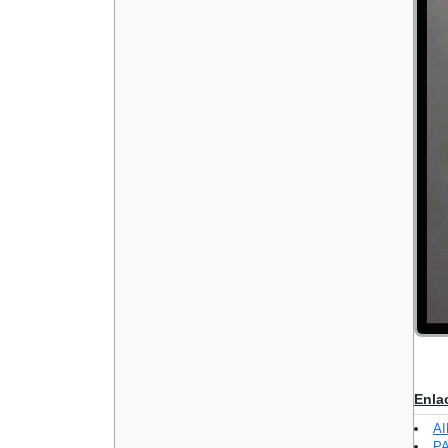
Enla
A
P