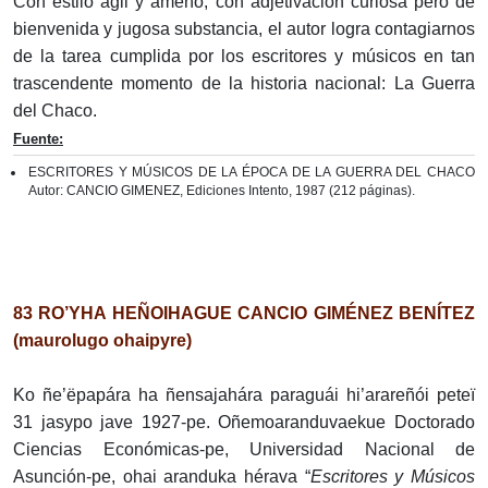
Con estilo ágil y ameno, con adjetivación curiosa pero de
bienvenida y jugosa substancia, el autor logra contagiarnos
de la tarea cumplida por los escritores y músicos en tan
trascendente momento de la historia nacional: La Guerra
del Chaco.
Fuente:
ESCRITORES Y MÚSICOS DE LA ÉPOCA DE LA GUERRA DEL CHACO
Autor: CANCIO GIMENEZ, Ediciones Intento, 1987 (212 páginas).
83 RO’YHA HEÑOIHAGUE CANCIO GIMÉNEZ BENÍTEZ
(maurolugo ohaipyre)
Ko ñe’ëpapára ha ñensajahára paraguái hi’arareñói peteï
31 jasypo jave 1927-pe. Oñemoaranduvaekue Doctorado
Ciencias Económicas-pe, Universidad Nacional de
Asunción-pe, ohai aranduka hérava “
Escritores y Músicos