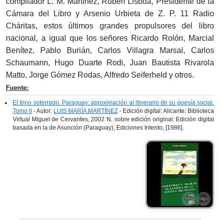
compilador L. M. Martínez, Rubén Lisboa, Presidente de la
Cámara del Libro y Arsenio Urbieta de Z. P. 11 Radio
Cháritas, estos últimos grandes propulsores del libro
nacional, a igual que los señores Ricardo Rolón, Marcial
Benítez, Pablo Burián, Carlos Villagra Marsal, Carlos
Schaumann, Hugo Duarte Rodi, Juan Bautista Rivarola
Matto, Jorge Gómez Rodas, Alfredo Seiferheld y otros.
Fuente:
El trino soterrado. Paraguay: aproximación al itinerario de su poesía social.
Tomo II
- Autor:
LUIS MARÍA MARTÍNEZ
- Edición digital: Alicante: Biblioteca
Virtual Miguel de Cervantes, 2002 N. sobre edición original: Edición digital
basada en la de Asunción (Paraguay), Ediciones Intento, [1986].