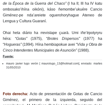
de la Época de la Guerra del Chaco”
(I ha II; III ha IV katu
ombosako’ihína oikóni), káso ñemombe’ukuére Cancio
Giménez-pe nda’areiete oguerohoryhague Ateneo de
Lengua y Cultura Guaraní.
Ohai heta diário ha rrevistape çuarä. Umi iñe’ëpotyryru
héra: “
Gotas”
(1975), “
Brotes Dispersos”
(1977) ha
“
Hogueras”
(1994). Hína hembiapokue avei “
Vida y Obra de
Cinco Intendentes Municipales de Asunción”
(1988).
Fuente:
mauro javier lugo verón [ maurolugo_13@hotmail.com], enviado: martes
31/05/2010
Foto derecha:
Acto de presentación de Gotas de Cancio
Giménez, el primero de la izquierda, seguido del