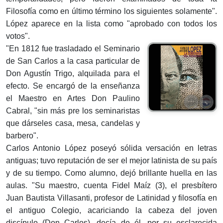
Filosofía como en último término los siguientes solamente".
López aparece en la lista como "aprobado con todos los
votos".
"En 1812 fue trasladado el Seminario
de San Carlos a la casa particular de
Don Agustín Trigo, alquilada para el
efecto. Se encargó de la enseñanza
el Maestro en Artes Don Paulino
Cabral, "sin más pre los seminaristas
que dárseles casa, mesa, candelas y
barbero".
Carlos Antonio López poseyó sólida versación en letras
antiguas; tuvo reputación de ser el mejor latinista de su país
y de su tiempo. Como alumno, dejó brillante huella en las
aulas. "Su maestro, cuenta Fidel Maíz (3), el presbítero
Juan Bautista Villasanti, profesor de Latinidad y filosofía en
el antiguo Colegio, acariciando la cabeza del joven
discípulo (Don Carlos), decía de él, por su esclarecida