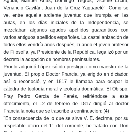
Aguiar, Manuel Arias, Domingo Yegros, Vicente Ercira,
Venancio Gavilán, Juan de la Cruz Yaguareté". Como se
ve, entre aquella ardiente juventud que irrumpía en las
aulas, en los días iniciales de la Independencia, se
mezclaban algunos agudos apellidos guaraníticos con
varios antiguos apellidos españoles. La castellanización de
todos ellos vendría años después, cuando el joven profesor
de Filosofía, ya Presidente de la República, legalizó por un
decreto la adopción de nombres peninsulares.
Pronto adquirió López sólido prestigio como maestro de la
juventud. El propio Doctor Francia, ya erigido en dictador,
así lo reconoció, y en 1817 le llamaba para ocupar la
cátedra de teología moral y teología dogmática. El Obispo,
Fray Pedro García de Panés, refiriéndose a este
ofrecimiento, el 12 de febrero de 1817 dirigió al doctor
Francia la nota que se trascribe a continuación: (4)
"En consecuencia de lo que se sirve V. E. decirme, por su
respetable oficio del 11 del corriente, he tratado con Don