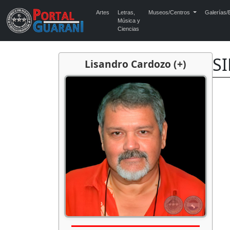
Artes
Letras,
Museos/Centros
Galerías/E
Música y
Ciencias
SI
Lisandro Cardozo (+)