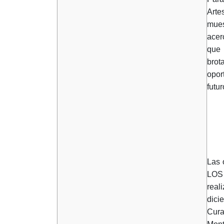
Arte
mues
acer
que 
brot
opor
futur
Las 
LOS 
real
dici
Cura