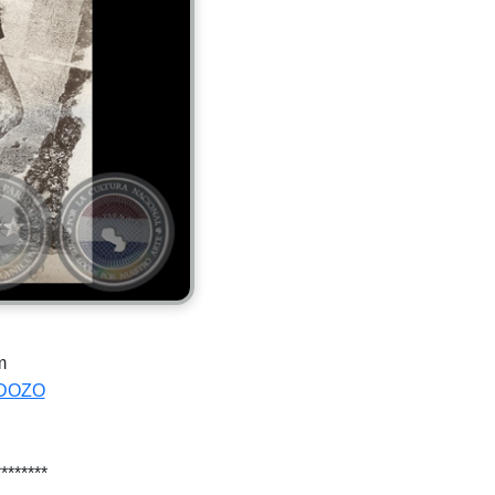
m
DOZO
********