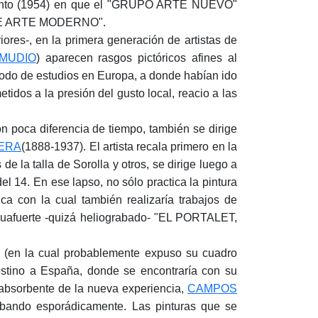
omento (1954) en que el "GRUPO ARTE NUEVO"
A DE ARTE MODERNO".
res-, en la primera generación de artistas de
AMUDIO
) aparecen rasgos pictóricos afines al
ríodo de estudios en Europa, a donde habían ido
idos a la presión del gusto local, reacio a las
on poca diferencia de tiempo, también se dirige
ERA
(1888-1937). El artista recala primero en la
la talla de Sorolla y otros, se dirige luego a
el 14. En ese lapso, no sólo practica la pintura
a con la cual también realizaría trabajos de
guafuerte -quizá heliograbado- "EL PORTALET,
0 (en la cual probablemente expuso su cuadro
ino a España, donde se encontraría con su
 absorbente de la nueva experiencia,
CAMPOS
rabando esporádicamente. Las pinturas que se