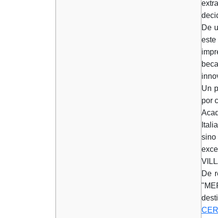
extr
deci
De u
este
impr
beca
inno
Un p
por 
Acad
Ital
sino
exce
VILL
De r
"MER
dest
CER