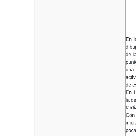
En l
dibu
de l
punt
una 
acti
de e
En 1
la d
tard
Con 
inic
poca