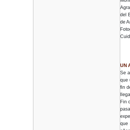
Mont
Agra
del 
de A
Foto
Cui
UN 
Se a
que 
fin 
lleg
Fin 
pasa
expe
que 