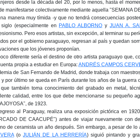
anjeros desde la década del 20, por lo menos, hasta el m
de manifestarse colectivamente mediante aquella "SEMAN
na manera muy tímida -y que no tendrá consecuencias posterio
 siglo (especialmente en
PABLO ALBORNO
y
JUAN A. S
esionismo. Pero esos artistas, sin excepción, al terminar su pe
dos por el gobierno paraguayo, regresan al país y quedan somet
vaciones que los jóvenes proponían.
oco diferente sería el destino de otro artista paraguayo que, c
cuenta propia a estudiar en Europa:
ANDRÉS CAMPOS CERV
emia de San Fernando de Madrid, donde trabaja con maestros de 
ia y por último se queda en París durante los años de la guerra d
 que también toma conocimiento del grabado en metal, técnic
lente calidad, entre los que debe mencionarse su pequeño a
AJOYOSA", de 1923.
egreso al Paraguay, realiza una exposición pictórica en 192
CADO DE CAACUPÉ") antes de viajar nuevamente con dest
ino de ceramista un año después. Sin embargo, a pesar de lo
VERA
(o
JULIÁN DE LA HERRERÍA
) siguió pintando y g