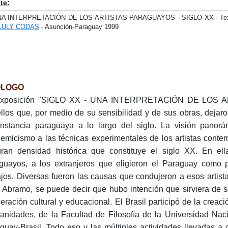
te:
A INTERPRETACIÓN DE LOS ARTISTAS PARAGUAYOS - SIGLO XX - Te
LULY CODAS
- Asunción-Paraguay 1999
OLOGO
exposición "SIGLO XX - UNA INTERPRETACIÓN DE LOS 
llos que, por medio de su sensibilidad y de sus obras, dejar
unstancia paraguaya a lo largo del siglo. La visión panor
emicismo a las técnicas experimentales de los artistas cont
ran densidad histórica que constituye el siglo XX. En ell
guayos, a los extranjeros que eligieron el Paraguay como p
ajos. Diversas fueron las causas que condujeron a esos artist
o Abramo, se puede decir que hubo intención que sirviera de 
eración cultural y educacional. El Brasil participó de la creació
nidades, de la Facultad de Filosofía de la Universidad Nac
guay-Brasil. Todo eso y las múltiples actividades llevadas a 