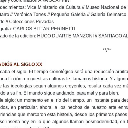
aje y coordinación ANA SCAPPINI
decimientos: Vice Ministerio de Cultura // Museo Nacional de 
Barro // Verónica Torres // Pequeña Galería // Galería Belmarco 
rte // Colecciones Privadas
grafía: CARLOS BITTAR PERINETTI
dado de la edición: HUGO DUARTE MANZONI // SANTIAGO 
**/**
ADIÓS AL SIGLO XX
caba el siglo. El tiempo cronológico será una reducción arbitra
una ficción: en nuestras culturas le llamamos historia. Y alguno
de las ideologías según algunos creyentes, resulta cada vez más
ado a su fin. El mundo sigue andando, para mal y para bien.
de siglo: un momento en el río del tiempo, un instante para d
dos, en particular, ahora, a los hechos de nuestro arte enma
riencias que marcaron esta historia, desde los primeros paso
se inserta hoy en lo que algunos llaman posmodernidad, en 