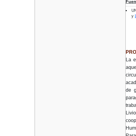
Fuen
UN
y
PR
La 
aque
circ
acad
de g
para
trab
Livi
coop
Huma
Para