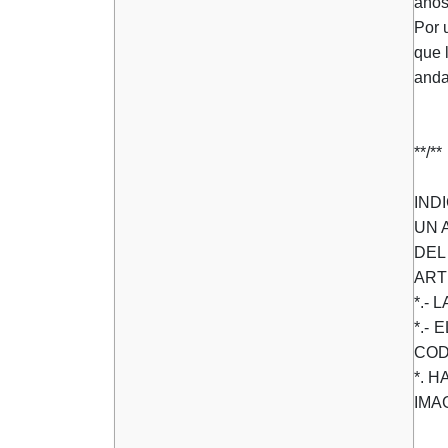
años 
Por 
que 
anda
**/**
IND
UN 
DEL
ART
*.-
*.-
CO
*. 
IMA