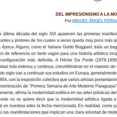
**/**
DEL IMPRESIONISMO A LA M
Por
MIGUEL ÁNGEL FER
a última década del siglo XIX aparecen las primeras manifest
jantes y pintores de los cuales a veces queda muy poco más qu
a época. Alguno, como el italiano Guido Boggiani, traía un bag
os de referencia un tanto vagos para una historia artística inc
configuración más definida. A Héctor Da Ponte (1879-1956), 
vidad más extensa y continua, convirtiéndose en el maestro de
ste siglo van a continuar sus estudios en Europa, generalmente e
954, con la exposición colectiva que varios artistas presentaron
enominación de "Primera Semana de Arte Moderno Paraguayo", s
íamente, afirma la modernidad estética en las artes plásticas de
esto no se quiere decir que la modernidad artística ligada a
ial en nuestras artes la fecha mencionada. En realidad, como
s las manifestaciones que implican una clara voluntad de moder