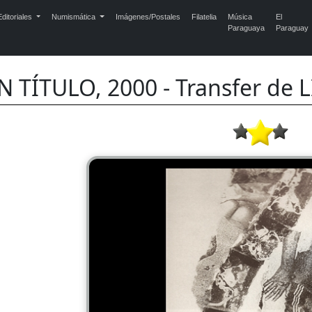
ditoriales
Numismática
Imágenes/Postales
Filatelia
Música
El
Paraguaya
Paraguay
N TÍTULO, 2000 - Transfer d