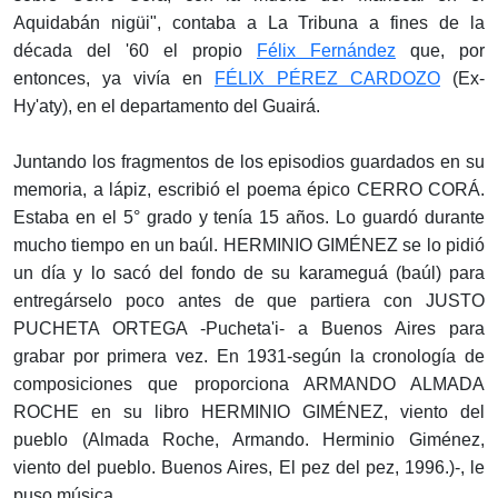
Aquidabán nigüi", contaba a La Tribuna a fines de la
década del '60 el propio
Félix Fernández
que, por
entonces, ya vivía en
FÉLIX PÉREZ CARDOZO
(Ex-
Hy'aty), en el departamento del Guairá.
Juntando los fragmentos de los episodios guardados en su
memoria, a lápiz, escribió el poema épico CERRO CORÁ.
Estaba en el 5° grado y tenía 15 años. Lo guardó durante
mucho tiempo en un baúl. HERMINIO GIMÉNEZ se lo pidió
un día y lo sacó del fondo de su karameguá (baúl) para
entregárselo poco antes de que partiera con JUSTO
PUCHETA ORTEGA -Pucheta'i- a Buenos Aires para
grabar por primera vez. En 1931-según la cronología de
composiciones que proporciona ARMANDO ALMADA
ROCHE en su libro HERMINIO GIMÉNEZ, viento del
pueblo (Almada Roche, Armando. Herminio Giménez,
viento del pueblo. Buenos Aires, El pez del pez, 1996.)-, le
puso música.