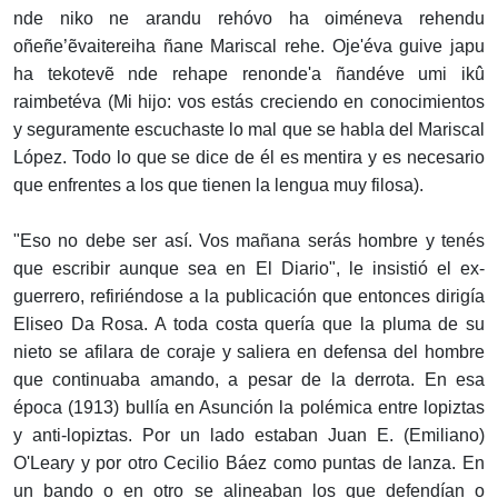
nde niko ne arandu rehóvo ha oiméneva rehendu
oñeñe’ẽvaitereiha ñane Mariscal rehe. Oje'éva guive japu
ha tekotevẽ nde rehape renonde'a ñandéve umi ikû
raimbetéva (Mi hijo: vos estás creciendo en conocimientos
y seguramente escuchaste lo mal que se habla del Mariscal
López. Todo lo que se dice de él es mentira y es necesario
que enfrentes a los que tienen la lengua muy filosa).
"Eso no debe ser así. Vos mañana serás hombre y tenés
que escribir aunque sea en El Diario", le insistió el ex-
guerrero, refiriéndose a la publicación que entonces dirigía
Eliseo Da Rosa. A toda costa quería que la pluma de su
nieto se afilara de coraje y saliera en defensa del hombre
que continuaba amando, a pesar de la derrota. En esa
época (1913) bullía en Asunción la polémica entre lopiztas
y anti-lopiztas. Por un lado estaban Juan E. (Emiliano)
O'Leary y por otro Cecilio Báez como puntas de lanza. En
un bando o en otro se alineaban los que defendían o