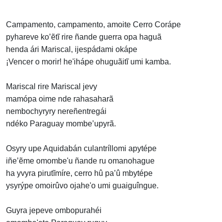
Campamento, campamento, amoite Cerro Corápe
pyhareve ko’ẽtĩ rire ñande guerra opa haguã
henda ári Mariscal, ijespádami okápe
¡Vencer o morir! he'ihápe ohuguãitĩ umi kamba.
Mariscal rire Mariscal jevy
mamópa oime nde rahasaharã
nembochyryry nereñentregái
ndéko Paraguay mombe’upyrã.
Osyry upe Aquidabán culantríllomi apytépe
iñe’ẽme omombe'u ñande ru omanohague
ha yvyra pirutĩmíre, cerro hû pa’û mbytépe
ysyrýpe omoirûvo ojahe'o umi guaiguîngue.
Guyra jepeve ombopurahéi