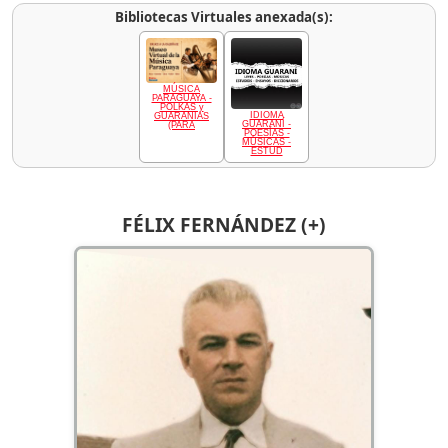
Bibliotecas Virtuales anexada(s):
MÚSICA
PARAGUAYA -
POLKAS y
IDIOMA
GUARANIAS
GUARANÍ -
(PARA
POESÍAS -
MÚSICAS -
ESTUD
FÉLIX FERNÁNDEZ (+)