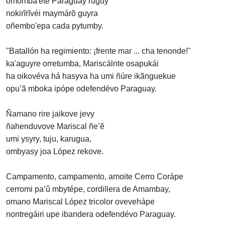
omomba'ete Paraguay ruguy
nokirĩrĩvéi maymárõ guyra
oñembo'epa cada pytumby.
"Batallón ha regimiento: ¡frente mar ... cha tenonde!"
ka'aguyre orretumba, Mariscálnte osapukái
ha oikovéva há hasyva ha umi ñúre ikãnguekue
opu’ã mboka ipópe odefendévo Paraguay.
Ñamano rire jaikove jevy
ñahenduvove Mariscal ñe’ẽ
umi ysyry, tuju, karugua,
ombyasy joa López rekove.
Campamento, campamento, amoite Cerro Corápe
cerromi pa’û mbytépe, cordillera de Amambay,
omano Mariscal López tricolor ovevehápe
nontregáiri upe ibandera odefendévo Paraguay.