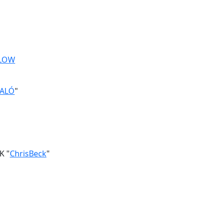
LLOW
ALÓ
"
K "
ChrisBeck
"