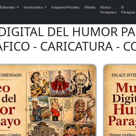
Editoriales
Numismática
Imágenes/Postales
Filatelia
Música
El
Paraguaya
Paraguay
DIGITAL DEL HUMOR P
FICO - CARICATURA - C