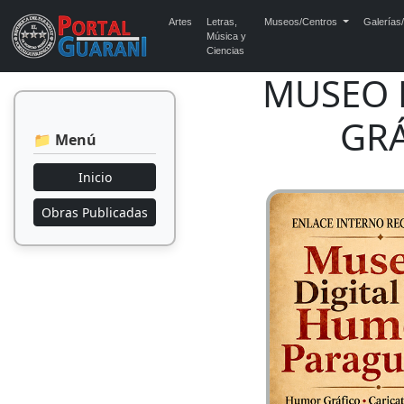
Artes
Letras,
Museos/Centros
Galerías/
Música y
Ciencias
MUSEO 
GRÁ
📁 Menú
Inicio
Obras Publicadas